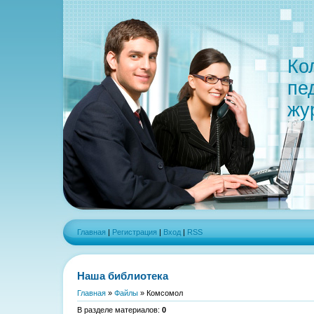
Ко
пе
жу
Главная
|
Регистрация
|
Вход
|
RSS
Наша библиотека
Главная
»
Файлы
» Комсомол
В разделе материалов
:
0