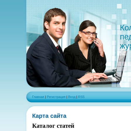
Ко
пе
жу
Главная
|
Регистрация
|
Вход
|
RSS
Карта сайта
Каталог статей