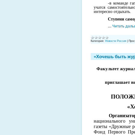
-в команде г
учатся самостоятельн
интересно отдыхать.
Ступени само
...
Читать даль
Категория:
Новости Россия
|
Прос
«Хочешь быть жу
Факультет журнал
приглашает в
ПОЛОЖЕН
«Х
Организаторы
национального ун
газеты «Дружные ре
Фонд Первого Пре