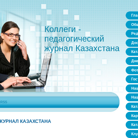
Гла
Общ
Коллеги -
Ред
педагогический
Дос
журнал Казахстана
Кат
Дне
Фо
Гос
Наш
Наш
|
RSS
Кат
Кар
ЖУРНАЛ КАЗАХСТАНА
Кат
Клу