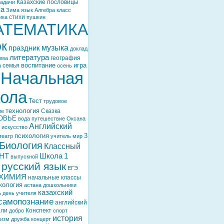
Казахские пословицы
задачи
ка
Зима
язык
Алгебра
класс
стихи
ика
пушкин
АТЕМАТИКА
ок
музыка
праздник
доклад
литература
география
мма
воспитание
игра
семья
а
осень
Начальная
ола
Тест
трудовое
технология
Сказка
ие
ОВЬЕ
вода
путешествие
Оксана
Английский
искусство
психология
3
театр
учитель
мир
Биология
Классный
НТ
Школа
1
выпускной
русский язык
ЕГЭ
ХИМИЯ
начальные классы
кология
астана
дошкольники
казахский
ь
день учителя
самопознание
английский
ели
Конспект
добро
спорт
история
тизм
дружба
концерт