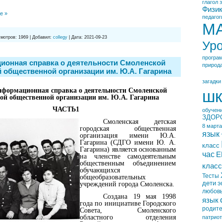
глагол
Физи
е »
педагог
М
мотров:
1969
|
Добавил:
collegy
|
Дата:
2021-09-23
Ур
програ
ионная справка о деятельности Смоленской
природ
 общественной организации им. Ю.А. Гагарина
загадки
нформационная справка о деятельности Смоленской
шк
кой общественной организации им. Ю.А. Гагарина
ЧАСТЬ1
обучен
ЗДОР
Смоленская детская
8 марта
городская общественная
язык
организация имени Ю.А.
Гагарина (СДГО имени Ю. А.
класс
Гагарина) является основанным
час
Е
на членстве самодеятельным
общественным объединением
класс
обучающихся
Тесты
общеобразовательных
дети
э
учреждений города Смоленска.
любов
Создана 19 мая 1998
язык
года по инициативе Городского
родит
Совета, Смоленского
областного отделения
патрио