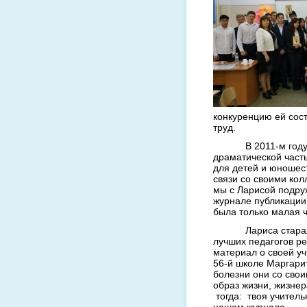
конкуренцию ей сост
труд.
В 2011-м год
драматической част
для детей и юношес
связи со своими кол
мы с Ларисой подру
журнале публикации 
была только малая ч
Лариса стара
лучших педагогов ре
материал о своей у
56-й школе Маргари
болезни они со сво
образ жизни, жизн
тогда: твоя учитель
нашем журнале.