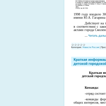
1998 году входило 3
имени Ю.А. Гагарина 
Действует на 
в соответствии с зак
актами города Смолен
...
Читать даль
Категория:
Новости Россия
|
Прос
Краткая информац
детской городской
Краткая и
детской городс
Команда:
-отряд состоит
-команды фор
общих интересов, мест