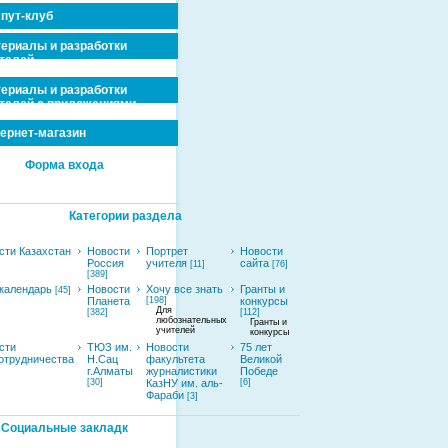
пут-клуб
ериалы и разработки
телей
ериалы и разработки
телей с приложениями
ернет-магазин
Форма входа
Категории раздела
сти Казахстан
Новости
Портрет
Новости
Россия
учителя
сайта
[11]
[76]
[389]
календарь
Новости
Хочу все знать
Гранты и
[45]
Планета
[198]
конкурсы
Для
[382]
[112]
любознательных
Гранты и
учителей
конкурсы
сти
ТЮЗ им.
Новости
75 лет
отрудничества
Н.Сац
факультета
Великой
г.Алматы
журналистики
Победе
[30]
КазНУ им. аль-
[6]
Фараби
[3]
Социальные закладк