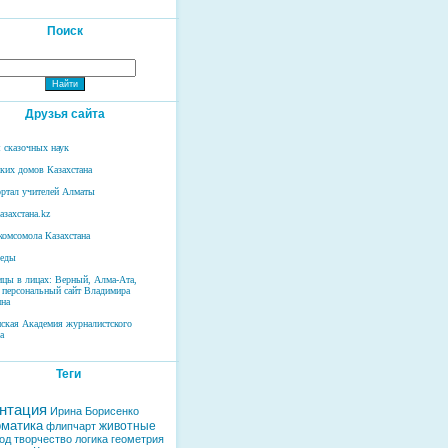
Поиск
Друзья сайта
 сказочных наук
ских домов Казахстана
ртал учителей Алматы
азахстана.kz
комсомола Казахстана
беды
ицы в лицах: Верный, Алма-Ата,
 персональный сайт Владимира
на
нская Академия журналистского
а
Теги
нтация
Ирина Борисенко
матика
животные
флипчарт
од
творчество
логика
геометрия