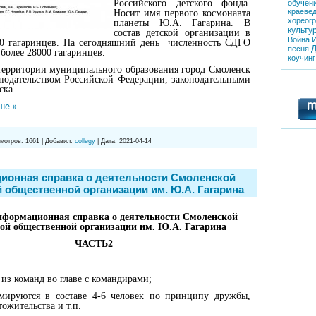
Российского детского фонда.
обучен
краеве
Носит имя первого космонавта
хореог
планеты Ю.А. Гагарина. В
культу
состав детской организации в
Война
00 гагаринцев. На сегодняшний день численность СДГО
Д
песня
более 28000 гагаринцев.
коучинг
территории муниципального образования город Смоленск
онодательством Российской Федерации, законодательными
ска.
ше »
мотров:
1661
|
Добавил:
collegy
|
Дата:
2021-04-14
ионная справка о деятельности Смоленской
 общественной организации им. Ю.А. Гагарина
нформационная справка о деятельности Смоленской
кой общественной организации им. Ю.А. Гагарина
ЧАСТЬ2
 из команд во главе с командирами;
мируются в составе 4-6 человек по принципу дружбы,
ожительства и т.п.