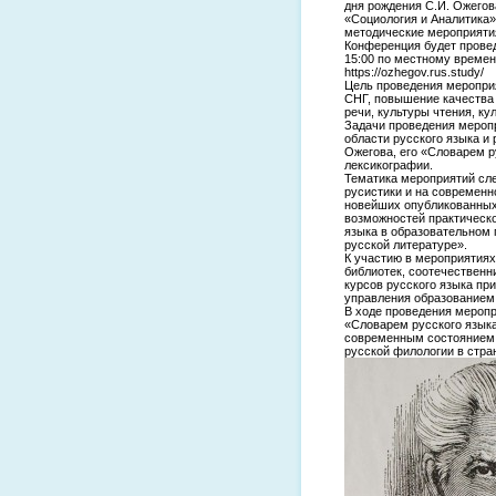
дня рождения С.И. Ожегов
«Социология и Аналитика»
методические мероприяти
Конференция будет провед
15:00 по местному времен
https://ozhegov.rus.study/
Цель проведения мероприя
СНГ, повышение качества 
речи, культуры чтения, к
Задачи проведения мероп
области русского языка и
Ожегова, его «Словарем 
лексикографии.
Тематика мероприятий сле
русистики и на современн
новейших опубликованных 
возможностей практическо
языка в образовательном 
русской литературе».
К участию в мероприятиях
библиотек, соотечествен
курсов русского языка пр
управления образованием
В ходе проведения меропр
«Словарем русского языка
современным состоянием 
русской филологии в стра