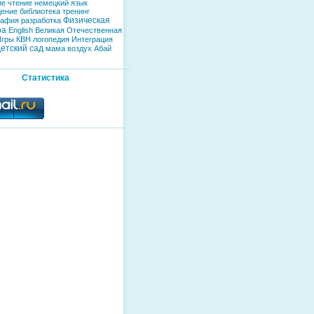
ие
чтение
немецкий язык
дение
библиотека
тренинг
Физическая
рафия
разработка
ра
English
Великая Отечественная
Игры
КВН
логопедия
Интеграция
етский сад
мама
воздух
Абай
Статистика