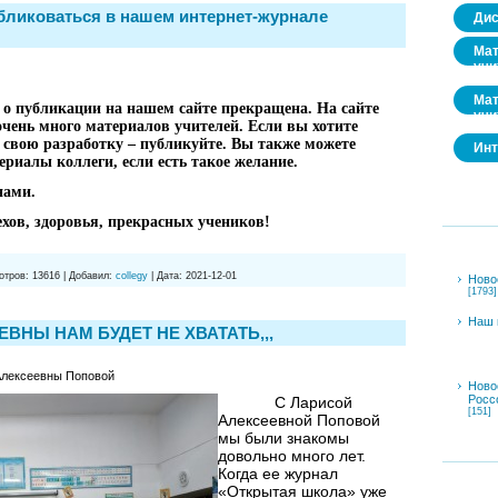
убликоваться в нашем интернет-журнале
Дис
Мат
учи
Мат
 о публикации на нашем сайте прекращена. На сайте
учи
 очень много материалов учителей. Если вы хотите
 свою разработку – публикуйте. Вы также можете
Инт
ериалы коллеги, если есть такое желание.
нами.
ехов, здоровья, прекрасных учеников!
отров:
13616
|
Добавил:
collegy
|
Дата:
2021-12-01
Ново
[1793]
Наш 
ВНЫ НАМ БУДЕТ НЕ ХВАТАТЬ,,,
Алексеевны Поповой
Ново
Росс
С Ларисой
[151]
Алексеевной Поповой
мы были знакомы
довольно много лет.
Когда ее журнал
«Открытая школа» уже