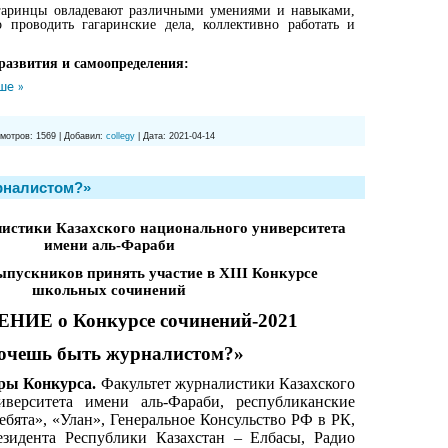
агаринцы овладевают различными умениями и навыками,
о проводить гагаринские дела, коллективно работать и
развития и самоопределения:
ше »
мотров:
1569
|
Добавил:
collegy
|
Дата:
2021-04-14
рналистом?»
истики Казахского национального университета
имени аль-Фараби
ыпускников принять участие в Х
III
Конкурсе
школьных сочинений
ИЕ о Конкурсе сочинений-2021
очешь быть журналистом?»
 Конкурса.
Факультет журналистики Казахского
иверситета имени аль-Фараби, республиканские
бята», «Улан», Генеральное Консульство РФ в РК,
зидента
Республики Казахстан – Елбасы
, Радио