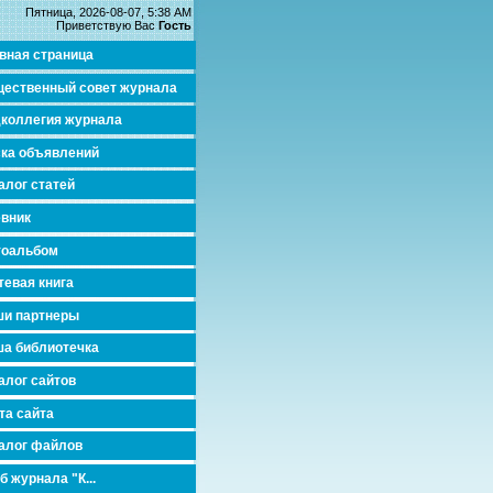
Пятница, 2026-08-07, 5:38 AM
Приветствую Вас
Гость
вная страница
ественный совет журнала
коллегия журнала
ка объявлений
алог статей
вник
тоальбом
тевая книга
и партнеры
а библиотечка
алог сайтов
та сайта
алог файлов
б журнала "К...