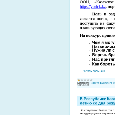
ООН, «Казахское
https://yorick.kz
, по
Цель и за
является поиск, 
поступить на фак
планирующих связа
На конкурс приним
Чем я могу
Независим
Нужна ли 
Беречь бра
Нас притяг
Как борот
...
Читать дальше »
Категория:
Новости факультета ж
2021-02-23
В Республике Каз
летию со дня рож
В Республике Казахстан в
международных научных и