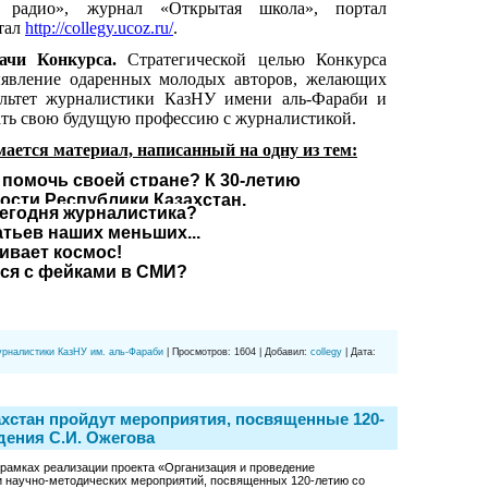
 радио», журнал «Открытая школа», портал
ртал
http://collegy.ucoz.ru/
.
дачи Конкурса.
Стратегической целью Конкурса
выявление одаренных молодых авторов, желающих
ультет журналистики КазНУ имени аль-Фараби и
ть свою будущую профессию с журналистикой.
ается материал, написанный на одну из тем:
 помочь своей стране? К 30-летию
ости Республики Казахстан.
сегодня журналистика?
тьев наших меньших...
ивает космос!
ься с фейками в СМИ?
урналистики КазНУ им. аль-Фараби
|
Просмотров:
1604
|
Добавил:
collegy
|
Дата:
ахстан пройдут мероприятия, посвященные 120-
дения С.И. Ожегова
 рамках реализации проекта «Организация и проведение
 научно-методических мероприятий, посвященных 120-летию со