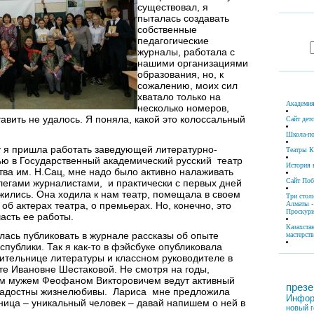
существовал, я
пыталась создавать
собственные
педагогические
журналы, работала с
нашими организациями
образования, но, к
сожалению, моих сил
хватало только на
Академия
несколько номеров,
авить не удалось. Я поняла, какой это колоссальный
Сайт дет
Школа-по
у я пришла работать заведующей литературно-
Театры К
ью в Государственный академический русский театр
История 
тва им. Н.Сац, мне надо было активно налаживать
Сайт По
легами журналистами, и практически с первых дней
жились. Она ходила к нам театр, помещала в своем
Три стол
Алматы -
об актерах театра, о премьерах. Но, конечно, это
Проскури
асть ее работы.
Казахста
лась публиковать в журнале рассказы об опыте
мастерств
спублики. Так я как-то в фэйсбуке опубликовала
чительнице литературы и классном руководителе в
те Ивановне Шестаковой. Не смотря на годы,
им мужем Феофаном Викторовичем ведут активный
презе
ерадостны жизнелюбивы. Лариса мне предложила
Инфор
ница – уникальный человек – давай напишем о ней в
новый г