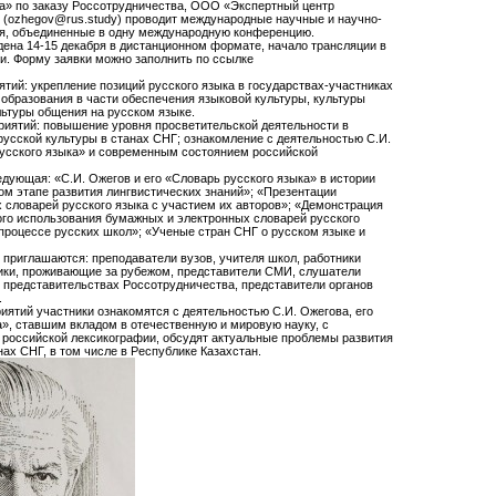
а» по заказу Россотрудничества, ООО «Экспертный центр
 (ozhegov@rus.study) проводит международные научные и научно-
я, объединенные в одну международную конференцию.
ена 14-15 декабря в дистанционном формате, начало трансляции в
и. Форму заявки можно заполнить по ссылке
тий: укрепление позиций русского языка в государствах-участниках
образования в части обеспечения языковой культуры, культуры
ультуры общения на русском языке.
риятий: повышение уровня просветительской деятельности в
 русской культуры в станах СНГ; ознакомление с деятельностью С.И.
русского языка» и современным состоянием российской
дующая: «С.И. Ожегов и его «Словарь русского языка» в истории
ом этапе развития лингвистических знаний»; «Презентации
словарей русского языка с участием их авторов»; «Демонстрация
го использования бумажных и электронных словарей русского
процессе русских школ»; «Ученые стран СНГ о русском языке и
 приглашаются: преподаватели вузов, учителя школ, работники
ники, проживающие за рубежом, представители СМИ, слушатели
и представительствах Россотрудничества, представители органов
.
иятий участники ознакомятся с деятельностью С.И. Ожегова, его
», ставшим вкладом в отечественную и мировую науку, с
российской лексикографии, обсудят актуальные проблемы развития
нах СНГ, в том числе в Республике Казахстан.