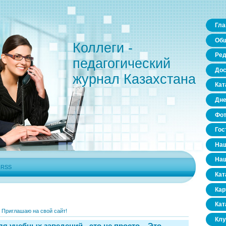
Гла
Общ
Коллеги -
Ред
педагогический
Дос
журнал Казахстана
Кат
Дне
Фо
Гос
Наш
Наш
|
RSS
Кат
Кар
Кат
»
Приглашаю на свой сайт!
Клу
 учебных заведений - это не просто... Это