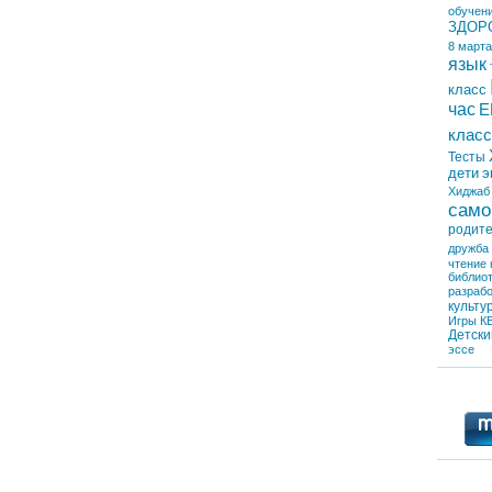
обучен
ЗДОР
8 марта
язык
класс
час
Е
класс
Тесты
дети
э
Хиджаб
само
родит
дружба
чтение
библио
разрабо
культу
Игры
К
Детски
эссе