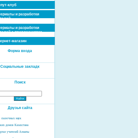
пут-клуб
ериалы и разработки
телей
ериалы и разработки
телей с приложениями
ернет-магазин
Форма входа
Социальные закладк
Поиск
Друзья сайта
 сказочных наук
ских домов Казахстана
ртал учителей Алматы