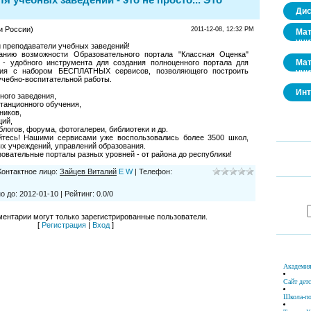
Дис
и России)
2011-12-08, 12:32 PM
Мат
учи
 преподаватели учебных заведений!
нию возможности Образовательного портала "Классная Оценка"
Мат
ua) - удобного инструмента для создания полноценного портала для
ния с набором БЕСПЛАТНЫХ сервисов, позволяющего построить
учи
чебно-воспитательной работы.
Инт
бного заведения,
танционного обучения,
ников,
ций,
блогов, форума, фотогалереи, библиотеки и др.
йтесь! Нашими сервисами уже воспользовались более 3500 школ,
ых учреждений, управлений образования.
овательные порталы разных уровней - от района до республики!
Контактное лицо
:
Зайцев Виталий
E
W
|
Телефон
:
о до
:
2012-01-10
|
Рейтинг
:
0.0
/
0
ентарии могут только зарегистрированные пользователи.
[
Регистрация
|
Вход
]
Академия
Сайт дет
Школа-по