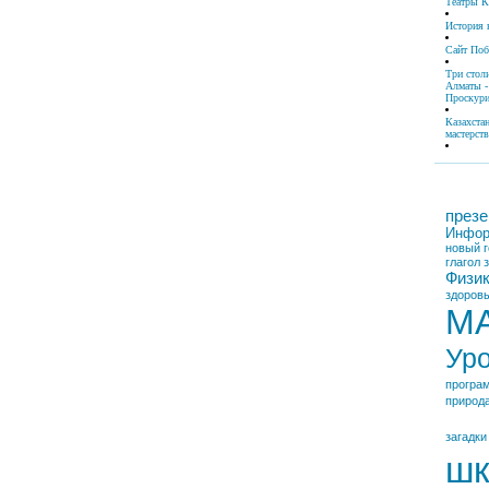
Театры К
История 
Сайт По
Три стол
Алматы -
Проскури
Казахста
мастерств
презе
Инфор
новый г
глагол
Физи
здоровы
М
Ур
програ
природ
загадки
шк