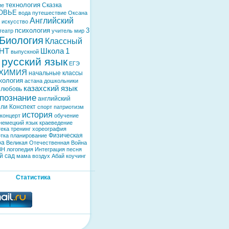
технология
Сказка
ие
ОВЬЕ
вода
путешествие
Оксана
Английский
искусство
психология
3
театр
учитель
мир
Биология
Классный
НТ
Школа
1
выпускной
русский язык
ЕГЭ
ХИМИЯ
начальные классы
кология
астана
дошкольники
казахский язык
любовь
познание
английский
ели
Конспект
спорт
патриотизм
история
концерт
обучение
немецкий язык
краеведение
тека
тренинг
хореография
Физическая
тка
планирование
ра
Великая Отечественная Война
ВН
логопедия
Интеграция
песня
й сад
мама
воздух
Абай
коучинг
Статистика