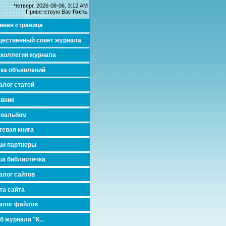
Четверг, 2026-08-06, 3:12 AM
Приветствую Вас
Гость
вная страница
ественный совет журнала
коллегия журнала
ка объявлений
алог статей
вник
тоальбом
тевая книга
и партнеры
а библиотечка
алог сайтов
та сайта
алог файлов
б журнала "К...