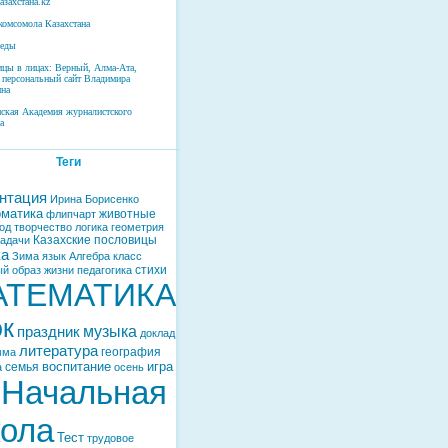
азахстана.kz
комсомола Казахстана
беды
ицы в лицах: Верный, Алма-Ата,
 персональный сайт Владимира
на
нская Академия журналистского
а
Теги
нтация
Ирина Борисенко
матика
животные
флипчарт
од
творчество
логика
геометрия
Казахские пословицы
задачи
ка
Зима
язык
Алгебра
класс
стихи
й образ жизни
педагогика
АТЕМАТИКА
ок
музыка
праздник
доклад
литература
география
мма
воспитание
игра
семья
а
осень
Начальная
ола
Тест
трудовое