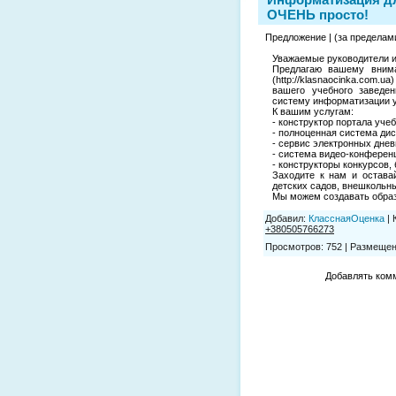
ОЧЕНЬ просто!
Предложение | (за пределам
Уважаемые руководители и
Предлагаю вашему внима
(http://klasnaocinka.com.
вашего учебного заведе
систему информатизации у
К вашим услугам:
- конструктор портала уче
- полноценная система дис
- сервис электронных днев
- система видео-конферен
- конструкторы конкурсов, 
Заходите к нам и остава
детских садов, внешкольн
Мы можем создавать образ
Добавил
:
КласснаяОценка
|
+380505766273
Просмотров
:
752
|
Размещен
Добавлять комм