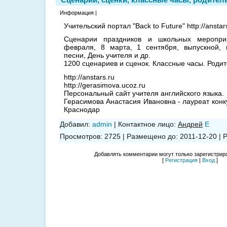
Информация |
Учительский портал "Back to Future" http://anstar
Сценарии праздников и школьных меропри
февраля, 8 марта, 1 сентября, выпускной, п
песни, День учителя и др.
1200 сценариев и сценок. Классные часы. Роди
http://anstars.ru
http://gerasimova.ucoz.ru
Персональный сайт учителя английского языка.
Герасимова Анастасия Ивановна - лауреат конку
Краснодар
Добавил
:
admin
|
Контактное лицо
:
Андрей
E
Просмотров
:
2725
|
Размещено до
:
2011-12-20
|
Р
Добавлять комментарии могут только зарегистрир
[
Регистрация
|
Вход
]