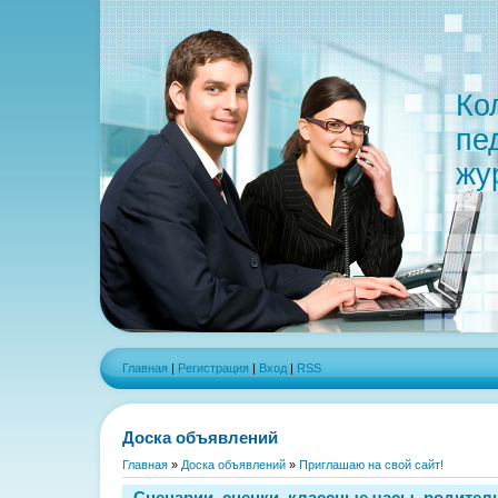
Ко
пе
жу
Главная
|
Регистрация
|
Вход
|
RSS
Доска объявлений
Главная
»
Доска объявлений
»
Приглашаю на свой сайт!
Сценарии, сценки, классные часы, родител