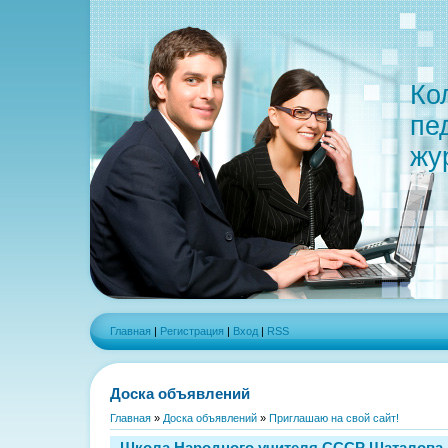
Ко
пе
жу
Главная
|
Регистрация
|
Вход
|
RSS
Доска объявлений
Главная
»
Доска объявлений
»
Приглашаю на свой сайт!
Школа Народного учителя СССР Шаталова 