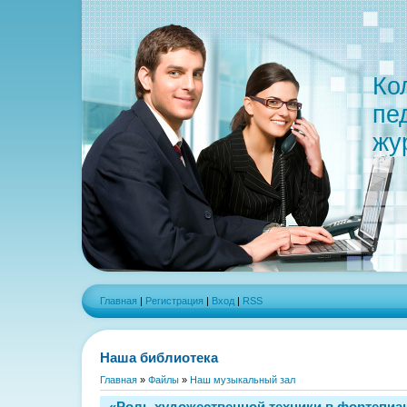
Ко
пе
жу
Главная
|
Регистрация
|
Вход
|
RSS
Наша библиотека
Главная
»
Файлы
»
Наш музыкальный зал
«Роль художественной техники в фортепиа