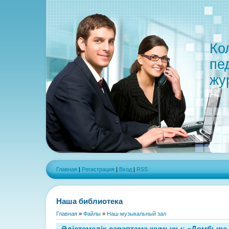
Ко
пе
жу
Главная
|
Регистрация
|
Вход
|
RSS
Наша библиотека
Главная
»
Файлы
»
Наш музыкальный зал
Әдістемелік сараптама жұмысы: «Домбыра 