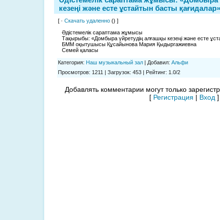
кезеңі және есте ұстайтын басты қағидалар
[ ·
Скачать удаленно
() ]
Әдістемелік сараптама жұмысы
Тақырыбы: «Домбыра үйретудің алғашқы кезеңі және есте ұст
БММ оқытушысы Құсайынова Мария Қыдыргажиевна
Семей қаласы
Категория
:
Наш музыкальный зал
|
Добавил
:
Альфи
Просмотров
:
1211
|
Загрузок
:
453
|
Рейтинг
:
1.0
/
2
Добавлять комментарии могут только зарегист
[
Регистрация
|
Вход
]