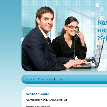
Ко
пе
жу
Главная
|
Регистрация
|
Вход
|
RSS
Фотоальбом
Фотографий:
1480
| Альбомов:
39
Новые фотографии