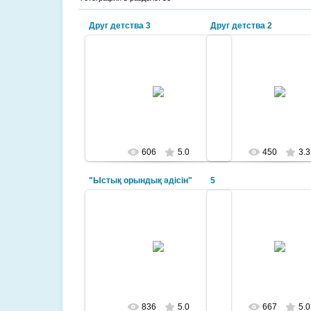
Друг детства 3
Друг детства 2
2016-12-11
2016-12-11
Празднование Дня
Празднование Дн
Независимости в д/с "Болашақ"
Независимости в д/с "Б
г.Костанай
г.Костанай
сияние
сияние
606
5.0
450
3.3
"Ыстық орындық әдісін"
5
2016-02-18
2015-11-26
"Ыстық орындық әдісін"
Басбармақ арқылы бағалау
gurina89
issabekova_dana
836
5.0
667
5.0