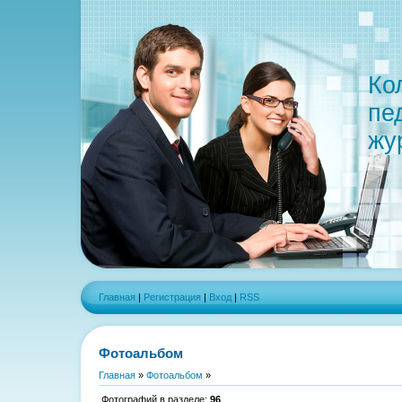
Ко
пе
жу
Главная
|
Регистрация
|
Вход
|
RSS
Фотоальбом
Главная
»
Фотоальбом
»
Фотографий в разделе
:
96