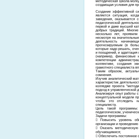
методическая Школа молод
создающая условия для пр
Создание эффективной си
является ситуация, когд
заведения, оказывается 
педагогической деятельно
первой и даже высшей кат
добрых традиций. Многи
несколько лет, проявили
несмотря на значительные
деятельность начинаю
прогнозируемым (в боль
которые надо решать, оче
и поощрений, и адаптация 
(например, финансовые 
компетенции администра
коллективе, создания эм
грамотного специалиста вп
Таким образом, актуаль
сомнения.
Изучив аналитический мат
характеристик деятельнос
колледже проекта "метод
подход в управленческой 
Анализируя опыт работы 
концептуальной модели пр
чтобы это отследить н
специалиста.
Цель такой программы
педагогическом, ученическ
Задачи программы:
 Повысить уровень общ
организации и проведению
 Оказать методическую
обучающимися;
 Обеспечить постоянное о