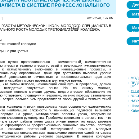
АЛИСТА В СИСТЕМЕ ПРОФЕССИОНАЛЬНОГО
Дис
Мат
 ]
учи
2011-02-20, 3:47 PM
И РАБОТЫ МЕТОДИЧЕСКОЙ ШКОЛЫ МОЛОДОГО СПЕЦИАЛИСТА В
Мат
ЛЬНОГО РОСТА МОЛОДЫХ ПРЕПОДАВАТЕЛЕЙ КОЛЛЕДЖА.
учи
и
Инт
технический колледж»
ды, не рви цветы»
нию нужен профессионально – компетентный, самостоятельно
огически и технологически готовый к реализации гуманистических
, к осмысленному включению в инновационные процессы, к
ональному образованию. Даже при достаточно высоком уровне
еской деятельности личностная и профессиональная адаптация
МОДЕ
шего на работу может протекать длительное время.
ПЕД
о, что любой человек, начинающий свой путь в профессии, должен
[12]
ия вследствие отсутствия опыта. Но, по нашему мнению,
УПР
смысле повезло меньше других: педагогическое образование не
ю «стартовую площадку» и, вероятно, именно поэтому становление
ВОС
е, острее, больнее, чем представителя любой другой интеллигентской
НАУК
Школ
оты колледжа и итоги проводимых нами социально-педагогических
 что наибольшие сложности у начинающих педагогов вызывают
Юби
порядка на уроке, методические аспекты урока, оформление
ние классного руководства. Проблемы возникают в связи с тем, что
чале своей работы имеет достаточные знания, но недостаточные
 не сформированы профессионально значимые качества, поэтому
стью оказание постоянной методической помощи молодым
с молодыми специалистами традиционно является одной из самых
етодической работы учебного заведения. В нашем колледже