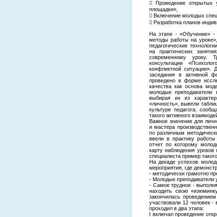
 Проведение открытых 
площадки»,
 Включение молодых спец
 Разработка планов инди
На этапе - «Обучение» 
методы работы на уроке»
педагогические технолог
на практических заняти
современному уроку. Т
консультации «Психоло
конфликтной ситуации». 
заседания в активной ф
проведено в форме иссле
качества как основа мод
молодые преподаватели 
выбирая их из характер
«личность», вывели табли
культуре педагога, сооб
такого активного взаимоде
Важное значение для лич
и мастера производствен
по различным методическ
ввели в практику работы
отчет по которому молод
карту наблюдения уроков
специалиста пример таког
На декаде успехов молод
мероприятия, где демонст
- методически грамотно п
- Молодые преподаватели 
- Самое трудное - выполня
находить свою «изюминку
закончилась проведени
участвовали 12 человек -
проходил в два этапа:
I включал проведение откр