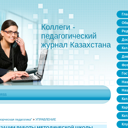
Гла
Общ
Коллеги -
Ред
педагогический
Дос
журнал Казахстана
Кат
Дне
Фо
Гос
Наш
Наш
|
RSS
Кат
Кар
Кат
орческая педагогика"
»
УПРАВЛЕНИЕ
Клу
ИЗАЦИИ РАБОТЫ МЕТОДИЧЕСКОЙ ШКОЛЫ