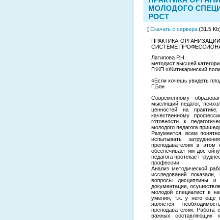
МОЛОДОГО СПЕЦИ
РОСТ
[
Скачать с сервера
(31.5 Kb)
ПРАКТИКА ОРГАНИЗАЦИ
СИСТЕМЕ ПРОФЕССИОНА
Латипова Р.Н.
методист высшей категори
ГККП «Житикаринский поли
«Если хочешь увидеть пло
Г.Бон
Современному образова
мыслящий педагог, психол
ценностей на практике
качественному професси
готовности к педагогич
молодого педагога пришед
Разумеется, всем понятн
испытывать затруднен
преподавателям в этом 
обеспечивает им достойну
педагога протекает трудне
профессии.
Анализ методической раб
исследований показали,
вопросы дисциплины и 
документации, осуществле
молодой специалист в на
умения, т.к. у него еще
является необходимо
преподавателям. Работа 
важных составляющих м