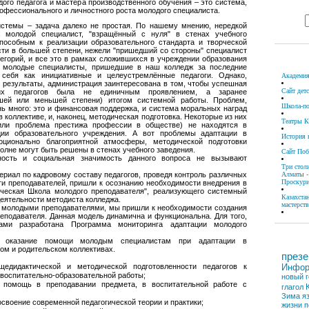
ого педагога и мастера производственного обучения – это система,
офессионального и личностного роста молодого специалиста.
стемы – задача далеко не простая. По нашему мнению, нередкой
а молодой специалист, "взращённый с нуля" в стенах учебного
способным к реализации образовательного стандарта и творческой
сти в большей степени, нежели "пришедший со стороны" специалист
егорий, и все это в рамках сложившихся в учреждении образования
е молодые специалисты, пришедшие в наш колледж за последние
 себя как инициативные и целеустремлённые педагоги. Однако,
Академия
 результаты, администрация заинтересована в том, чтобы успешная
Сайт дет
щих педагогов была не единичным проявлением, а заранее
шей или меньшей степени) итогом системной работы. Проблем,
Школа-по
нь много: это и финансовая поддержка, и система моральных наград
в коллективе, и, наконец, методическая подготовка. Некоторые из них
Театры К
или проблема престижа профессии в обществе) не находятся в
ции образовательного учреждения. А вот проблемы адаптации в
История 
оционально благоприятной атмосферы, методической подготовки
олне могут быть решены в стенах учебного заведения.
Сайт По
ность и социальная значимость данного вопроса не вызывают
Три стол
Алматы -
ериал по кадровому составу педагогов, проведя контроль различных
Проскури
ти преподавателей, пришли к осознанию необходимости внедрения в
ическая Школа молодого преподавателя", реализующего системный
Казахста
деятельности методиста колледжа.
мастерств
с молодыми преподавателями, мы пришли к необходимости создания
еподавателя. Данная модель динамична и функциональна. Для того,
ами разработана Программа мониторинга адаптации молодого
: оказание помощи молодым специалистам при адаптации в
ом и родительском коллективах.
презе
Инфор
едидактической и методической подготовленности педагогов к
 воспитательно-образовательной работы;
новый г
 помощь в преподавании предмета, в воспитательной работе с
глагол
Зима
я
своение современной педагогической теории и практики;
жизни
п