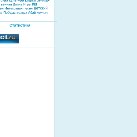
ская культура
English
Великая
твенная Война
Игры
КВН
Детский
дия
Интеграция
песня
нь Победы
воздух
Абай
коучинг
Статистика