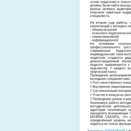
основ педагогики и психо
должны были найти выход и
разных целевых аудиторий
получили памятные подар
специалиста.
На втором году работы, 
компетенций у молодого пе
- общекультурной
- психолого-педагогическо
- коммуникативной
- информационной
На основании полученн
профессионального рос
современные педагогич
индивидуальная тема мето
педагогом создается дид
демонстрационный матер
педагоги привлекаются к
педсоветов. У каждого м
творческий поиск.
Проведение целенаправлен
молодыми специалистами д
 Рост качественного пока
 Внутреннее лицензирова
 Систематизация матери
 Участие в конкурсах раз
 Проведение уроков и ме
Анализируя работу методи
методическая деятельно
адаптации начинающих пр
преодолеть возникающие 
МОЖЕМ СКАЗАТЬ, что на
определенный уровень кв
педагога не только функци
Категория
:
УПРАВЛЕНИЕ
|
Д