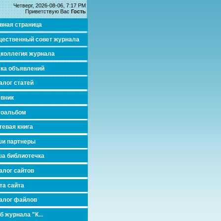
Четверг, 2026-08-06, 7:17 PM
Приветствую Вас
Гость
вная страница
ественный совет журнала
коллегия журнала
ка объявлений
алог статей
вник
тоальбом
тевая книга
и партнеры
а библиотечка
алог сайтов
та сайта
алог файлов
б журнала "К...