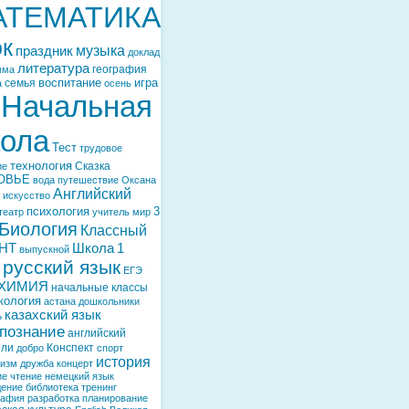
АТЕМАТИКА
ок
музыка
праздник
доклад
литература
география
мма
воспитание
игра
семья
а
осень
Начальная
ола
Тест
трудовое
технология
Сказка
ие
ОВЬЕ
вода
путешествие
Оксана
Английский
искусство
психология
3
театр
учитель
мир
Биология
Классный
НТ
Школа
1
выпускной
русский язык
ЕГЭ
ХИМИЯ
начальные классы
кология
астана
дошкольники
казахский язык
ь
познание
английский
ели
Конспект
добро
спорт
история
тизм
дружба
концерт
ие
чтение
немецкий язык
дение
библиотека
тренинг
рафия
разработка
планирование