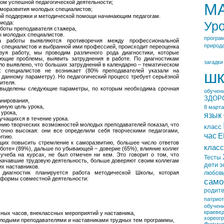
ом успешной педагогической деятельности;
М
аморазвития молодых специалистов;
ой поддержки и методической помощи начинающим педагогам.
Ур
иода:
работы преподавателя стажера,
ты молодых специалистов.
програ
а работы выявляются противоречия между профессиональной
природ
специалистов и выбранной ими профессией, происходит переоценка
зуя работу, мы проводим различного рода диагностики, которые
ющие проблемы, выявить затруднения в работе. По диагностикам
загадки
ло выявлено, что больших затруднений в календарно – тематическом
 специалистов не возникает (80% преподавателей указали на
шк
 данному параметру). Но педагогический процесс требует серьёзной
ителя.
 выделены следующие параметры, по которым необходима срочная
обучен
ЗДОР
анирования,
иную цель урока,
8 марта
 урока,
язык
учащихся в течение урока.
ению творческих возможностей молодых преподавателей показал, что
класс
точно высокая: они все определили себя творческими педагогами,
час
Е
итию.
щих повысить стремление к саморазвитию, большее число ответов
класс
боте» (89%), дальше по убывающей – доверие (65%), влияние коллег
 учеба на курсах, не был отмечен ни кем. Это говорит о том, что
Тесты
 начавшие трудовую деятельность, больше доверяют своим коллегам
дети
э
их наставников.
любов
диагностик планируется работа методической Школы, которая
 формы совместной деятельности:
само
родит
патрио
обучен
краеве
сных часов, внеклассных мероприятий у наставника,
хореог
лодыми преподавателями и наставниками трудных тем программы,