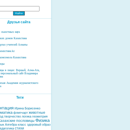
Друзья сайта
 сказочных наук
ских домов Казахстана
ртал учителей Алматы
азахстана.kz
комсомола Казахстана
беды
ицы в лицах: Верный, Алма-Ата,
 персональный сайт Владимира
на
нская Академия журналистского
а
Теги
нтация
Ирина Борисенко
матика
животные
флипчарт
од
творчество
логика
геометрия
Физика
Казахские пословицы
зык
Алгебра
класс
здоровый образ
стихи
едагогика