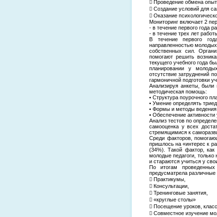
 Проведение обмена опыт
 Создание условий для с
 Оказание психологическ
Мониторинг включает 2 пер
- в течение первого года 
- в течение трех лет рабо
В течение первого год
направленностью молодых 
собственных сил. Органи
помогают решить возника
текущего учебного года бы
планировании у молодых
отсутствие затруднений по
гармоничной подготовки уч
Анализируя анкеты, были
методическая помощь:
• Структура поурочного пл
• Умение определять триед
• Формы и методы ведения
• Обеспечение активности 
Анализ тестов по определ
самооценка у всех доста
стремящимися к саморазв
Среди факторов, помогаю
пришлось на «интерес к ра
(34%). Такой фактор, как
молодые педагоги, только
и стараются учиться у сво
По итогам проведенных 
предусматрела различные
 Практикумы,
 Консультации,
 Тренинговые занятия,
 «круглые столы»
 Посещение уроков, клас
 Совместное изучение мо