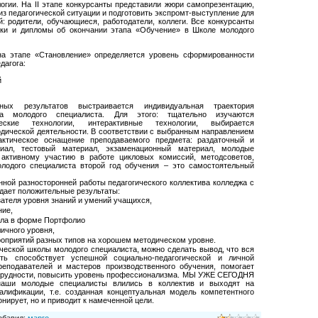
логии. На II этапе конкурсанты представили жюри самопрезентацию,
з педагогической ситуации и подготовить экспромт-выступление для
: родители, обучающиеся, работодатели, коллеги. Все конкурсанты
ки и дипломы об окончании этапа «Обучение» в Школе молодого
на этапе «Становление» определяется уровень сформированности
дагога:
й
ых результатов выстраивается индивидуальная траектория
та молодого специалиста. Для этого: тщательно изучаются
еские технологии, интерактивные технологии, выбирается
дической деятельности. В соответствии с выбранным направлением
актическое оснащение преподаваемого предмета: раздаточный и
иал, тестовый материал, экзаменационный материал, молодые
 активному участию в работе цикловых комиссий, методсоветов,
олодого специалиста второй год обучения – это самостоятельный
ной разносторонней работы педагогического коллектива колледжа с
ает положительные результаты:
зателя уровня знаний и умений учащихся,
ние,
ала в форме Портфолио
личного уровня,
роприятий разных типов на хорошем методическом уровне.
ческой школы молодого специалиста, можно сделать вывод, что вся
сть способствует успешной социально-педагогической и личной
еподавателей и мастеров производственного обучения, помогает
трудности, повысить уровень профессионализма. МЫ УЖЕ СЕГОДНЯ
ши молодые специалисты влились в коллектив и выходят на
алификации, т.е. созданная концептуальная модель компетентного
онирует, но и приводит к намеченной цели.
обавил
:
марго