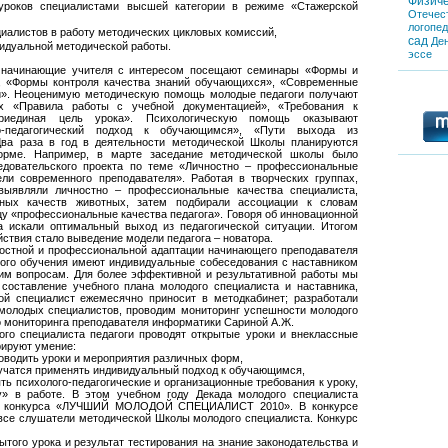
Физиче
уроков специалистами высшей категории в режиме «Стажерской
Отечес
логопе
иалистов в работу методических цикловых комиссий,
сад
Де
видуальной методической работы.
эссе
- начинающие учителя с интересом посещают семинары «Формы и
, «Формы контроля качества знаний обучающихся», «Современные
ии». Неоценимую методическую помощь молодые педагоги получают
ях «Правила работы с учебной документацией», «Требования к
риединая цель урока». Психологическую помощь оказывают
го-педагогический подход к обучающимся», «Пути выхода из
Два раза в год в деятельности методической Школы планируются
орме. Например, в марте заседание методической школы было
довательского проекта по теме «Личностно – профессиональные
ели современного преподавателя». Работая в творческих группах,
выявляли личностно – профессиональные качества специалиста,
ных качеств животных, затем подбирали ассоциации к словам
цу «профессиональные качества педагога». Говоря об инновационной
ща искали оптимальный выход из педагогической ситуации. Итогом
йствия стало выведение модели педагога – новатора.
ностной и профессиональной адаптации начинающего преподавателя
ного обучения имеют индивидуальные собеседования с наставником
им вопросам. Для более эффективной и результативной работы мы
 составление учебного плана молодого специалиста и наставника,
ой специалист ежемесячно приносит в методкабинет; разработали
 молодых специалистов, проводим мониторинг успешности молодого
о мониторинга преподавателя информатики Сариной А.Ж.
ого специалиста педагоги проводят открытые уроки и внеклассные
рируют умение:
роводить уроки и мероприятия различных форм,
учатся применять индивидуальный подход к обучающимся,
ть психолого-педагогические и организационные требования к уроку,
» в работе. В этом учебном году Декада молодого специалиста
ем конкурса «ЛУЧШИЙ МОЛОДОЙ СПЕЦИАЛИСТ 2010». В конкурсе
 все слушатели методической Школы молодого специалиста. Конкурс
ытого урока и результат тестирования на знание законодательства и