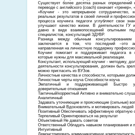
Существует более десятка разных определений к
переводе с английского (coach) означает «тренер», 
«Коучинг - это непрерывное сотрудничество, к
реальных результатов в своей личной и профессио
процесса коучинга педагоги углубляют свои зн
улучшают качество жизни. В деятельности ГУ и
давно в виде взаимопосещений опытными пед
специалистов, консультаций ЗДУВР.
Разница между обычным консультированием 
заключается в том, что последний –это ак
направленная на личностную поддержку профессио
Коучинг помогает и поддерживает педагога в 
которые нужны для максимальной реализации.
Консультант, использующий коучинг - методику, до
деятельности консультирования, должен быть зрел
можно пригласить из ВУЗов.
Личностные качества и способности, которыми долж
Личностные черты коуча Способности коуча
Эмпатичный и поддерживающий Быстро ус
доверительные отношения
Тактичный/корректный Активно и внимательно слуш
Аналитичный
Задавать уточняющие и проясняющие (сильные) во
Внимательный Вдохновлять и мотивировать людей 
Позитивный Обеспечивать эффективную обратную 
Терпеливый Ориентироваться на результат
Объективный Не давать советов
Ответственный Обладать навыком планирования и п
Интуитивный
Демонстрировать коммуникативную компетентность