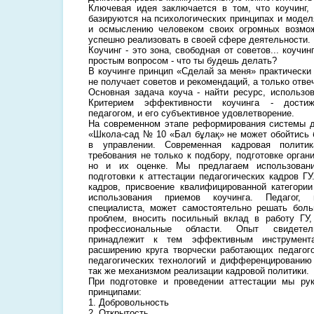
Ключевая идея заключается в том, что коучинг,
базируются на психологических принципах и модел
и осмыслению человеком своих огромных возмож
успешно реализовать в своей сфере деятельности.
Коучинг - это зона, свободная от советов... коучи
простым вопросом - что ты будешь делать?
В коучинге принцип «Сделай за меня» практически 
не получает советов и рекомендаций, а только отве
Основная задача коуча - найти ресурс, использов
Критерием эффективности коучинга - достиж
педагогом, и его субъективное удовлетворение.
На современном этапе реформирования системы д
«Школа-сад № 10 «Бал бұлақ» не может обойтись 
в управлении. Современная кадровая политик
требования не только к подбору, подготовке орган
но и их оценке. Мы предлагаем использовани
подготовки к аттестации педагогических кадров ГУ
кадров, присвоение квалифицированной категори
использования приемов коучинга. Педагог, 
специалиста, может самостоятельно решать бол
проблем, вносить посильный вклад в работу ГУ,
профессиональные области. Опыт свидетель
принадлежит к тем эффективным инструмента
расширению круга творчески работающих педагого
педагогических технологий и дифференцированию
так же механизмом реализации кадровой политики.
При подготовке и проведении аттестации мы р
принципами:
1. Добровольность
2. Открытость