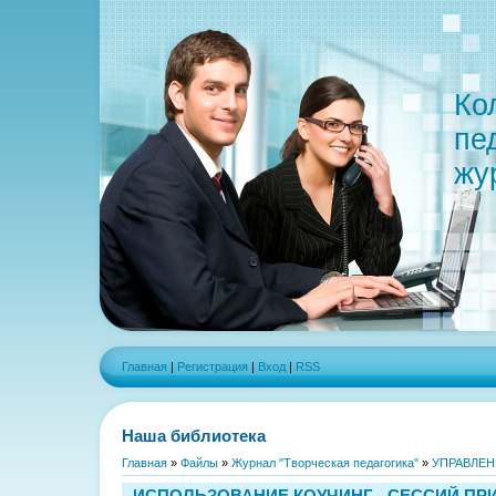
Ко
пе
жу
Главная
|
Регистрация
|
Вход
|
RSS
Наша библиотека
Главная
»
Файлы
»
Журнал "Творческая педагогика"
»
УПРАВЛЕН
ИСПОЛЬЗОВАНИЕ КОУЧИНГ - СЕССИЙ ПР