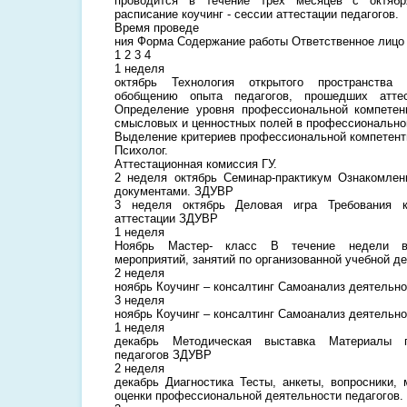
проводится в течение трех месяцев с октябр
расписание коучинг - сессии аттестации педагогов.
Время проведе
ния Форма Содержание работы Ответственное лицо
1 2 3 4
1 неделя
октябрь Технология открытого пространства
обобщению опыта педагогов, прошедших аттес
Определение уровня профессиональной компетенц
смысловых и ценностных полей в профессионально
Выделение критериев профессиональной компетент
Психолог.
Аттестационная комиссия ГУ.
2 неделя октябрь Семинар-практикум Ознакомлен
документами. ЗДУВР
3 неделя октябрь Деловая игра Требования 
аттестации ЗДУВР
1 неделя
Ноябрь Мастер- класс В течение недели вз
мероприятий, занятий по организованной учебной 
2 неделя
ноябрь Коучинг – консалтинг Самоанализ деятельн
3 неделя
ноябрь Коучинг – консалтинг Самоанализ деятельн
1 неделя
декабрь Методическая выставка Материалы 
педагогов ЗДУВР
2 неделя
декабрь Диагностика Тесты, анкеты, вопросники,
оценки профессиональной деятельности педагогов