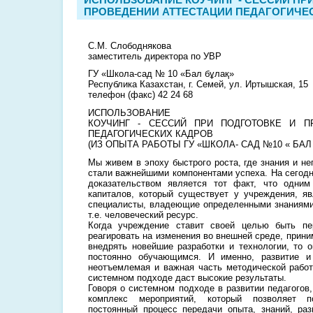
ПРОВЕДЕНИИ АТТЕСТАЦИИ ПЕДАГОГИЧЕ
С.М. Слободнякова
заместитель директора по УВР
ГУ «Школа-сад № 10 «Бал бұлақ»
Республика Казахстан, г. Семей, ул. Иртышская, 15
телефон (факс) 42 24 68
ИСПОЛЬЗОВАНИЕ
КОУЧИНГ - СЕССИЙ ПРИ ПОДГОТОВКЕ И П
ПЕДАГОГИЧЕСКИХ КАДРОВ
(ИЗ ОПЫТА РАБОТЫ ГУ «ШКОЛА- САД №10 « БАЛ
Мы живем в эпоху быстрого роста, где знания и н
стали важнейшими компонентами успеха. На сего
доказательством является тот факт, что одни
капиталов, который существует у учреждения, я
специалисты, владеющие определенными знаниями
т.е. человеческий ресурс.
Когда учреждение ставит своей целью быть п
реагировать на изменения во внешней среде, прин
внедрять новейшие разработки и технологии, то 
постоянно обучающимся. И именно, развитие и
неотъемлемая и важная часть методической работ
системном подходе даст высокие результаты.
Говоря о системном подходе в развитии педагогов, 
комплекс мероприятий, который позволяет 
постоянный процесс передачи опыта, знаний, раз