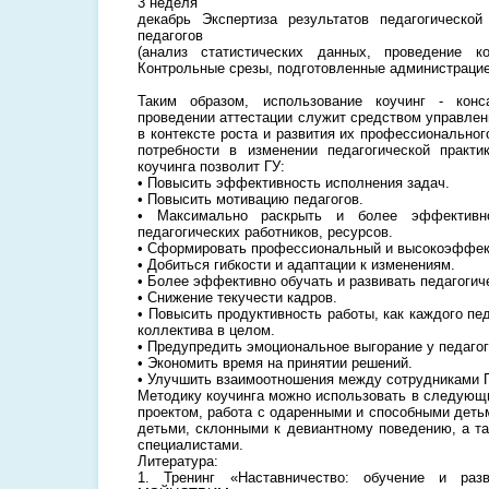
3 неделя
декабрь Экспертиза результатов педагогической
педагогов
(анализ статистических данных, проведение к
Контрольные срезы, подготовленные администраци
Таким образом, использование коучинг - конс
проведении аттестации служит средством управлен
в контексте роста и развития их профессионально
потребности в изменении педагогической практи
коучинга позволит ГУ:
• Повысить эффективность исполнения задач.
• Повысить мотивацию педагогов.
• Максимально раскрыть и более эффективно
педагогических работников, ресурсов.
• Сформировать профессиональный и высокоэффек
• Добиться гибкости и адаптации к изменениям.
• Более эффективно обучать и развивать педагогич
• Снижение текучести кадров.
• Повысить продуктивность работы, как каждого пед
коллектива в целом.
• Предупредить эмоциональное выгорание у педагог
• Экономить время на принятии решений.
• Улучшить взаимоотношения между сотрудниками Г
Методику коучинга можно использовать в следующи
проектом, работа с одаренными и способными деть
детьми, склонными к девиантному поведению, а т
специалистами.
Литература:
1. Тренинг «Наставничество: обучение и раз