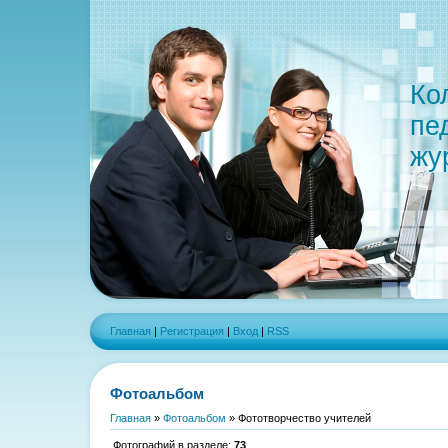
Ко
пе
жу
Главная
|
Регистрация
|
Вход
|
RSS
Фотоальбом
Главная
»
Фотоальбом
» Фототворчество учителей
Фотографий в разделе
:
73