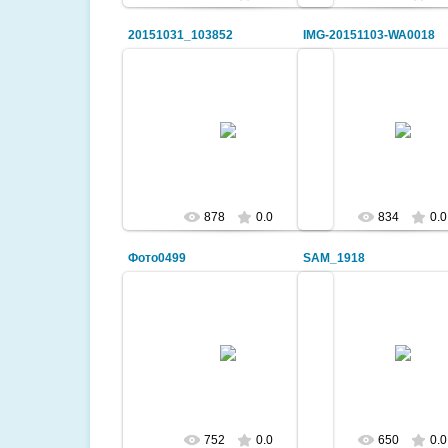
20151031_103852
IMG-20151103-WA0018
2016-03-25
2016-03-25
на уроке трудового обучения
manshuk-amanta
manshuk-amantaevna
878
0.0
834
0.0
Фото0499
SAM_1918
2015-05-10
2015-11-29
Речевая конференция 2
Особые дети
гота
viktoriya19-9
752
0.0
650
0.0