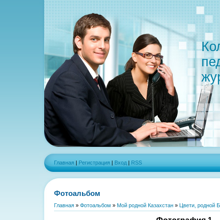
Ко
пе
жу
Главная
|
Регистрация
|
Вход
|
RSS
Фотоальбом
Главная
»
Фотоальбом
»
Мой родной Казахстан
»
Цвети, родной 