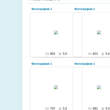
Фотография 1
Фотография 1
2009-10-18
2009-10-18
Здание городского суда
Военный парад 9 м
lazurit
lazurit
802
5.0
822
5.0
Фотография 1
Фотография 1
2009-10-18
2009-10-18
Дворец культуры им. Хамзина
Балхашский "Арба
lazurit
lazurit
797
5.0
891
5.0