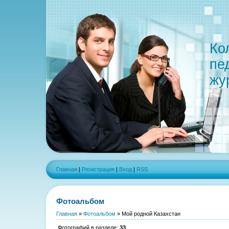
Ко
пе
жу
Главная
|
Регистрация
|
Вход
|
RSS
Фотоальбом
Главная
»
Фотоальбом
» Мой родной Казахстан
Фотографий в разделе
:
33