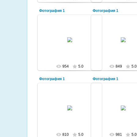
Фотография 1
Фотография 1
2009-10-18
2009-10-18
Новая школа №15 с казахским
Стадион "Металлу
языком обучения
lazurit
lazurit
954
5.0
849
5.0
Фотография 1
Фотография 1
2009-10-17
2009-10-17
Ул. Ш.Уалиханова
Вид на город с теле
lazurit
lazurit
810
5.0
981
5.0