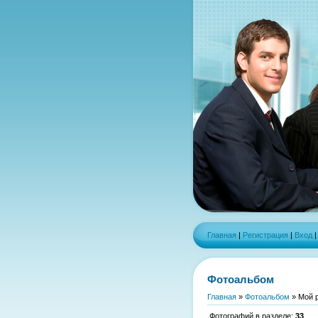
Главная
|
Регистрация
|
Вход
Фотоальбом
Главная
»
Фотоальбом
» Мой 
Фотографий в разделе
:
33