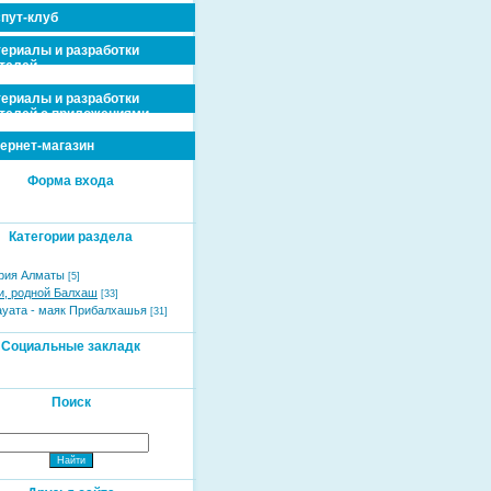
пут-клуб
ериалы и разработки
телей
ериалы и разработки
телей с приложениями
ернет-магазин
Форма входа
Категории раздела
рия Алматы
[5]
и, родной Балхаш
[33]
ауата - маяк Прибалхашья
[31]
Социальные закладк
Поиск