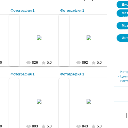
Дис
Фотография 1
Фотография 1
Мат
учи
Мат
учи
2009-10-17
2009-10-17
Инт
ны
Полуостров "Зуб"
Лучезарное озеро Балхаш
lazurit
lazurit
.0
826
5.0
892
5.0
Исто
Фотография 1
Фотография 1
Цвет
Бект
2009-10-17
2009-10-17
Улица Ленина. Монитор сутками
Белеет парус одинокий
транслирует рекламу
lazurit
lazurit
.0
803
5.0
843
5.0