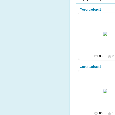
Фотография 1
2009-10-17
Балхашские вол
lazurit
865
3
Фотография 1
2009-10-17
Торангалык
lazurit
863
5