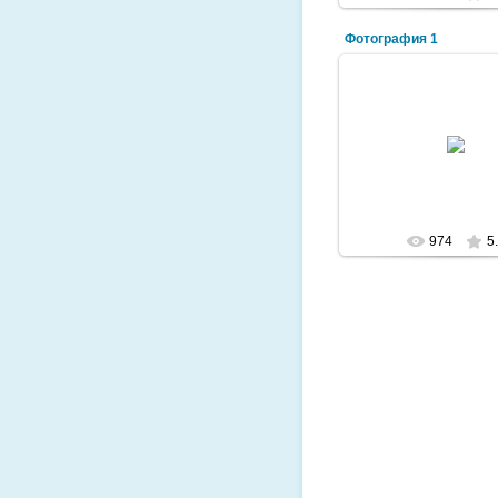
Фотография 1
2009-10-17
Ночной Балха
lazurit
974
5