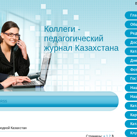
В
Гла
Общ
Коллеги -
Ред
педагогический
Дос
журнал Казахстана
Кат
Дне
Фо
Гос
Наш
Наш
|
RSS
Кат
Кар
Кат
родной Казахстан
Клу
Страницы
:
«
1
2
3