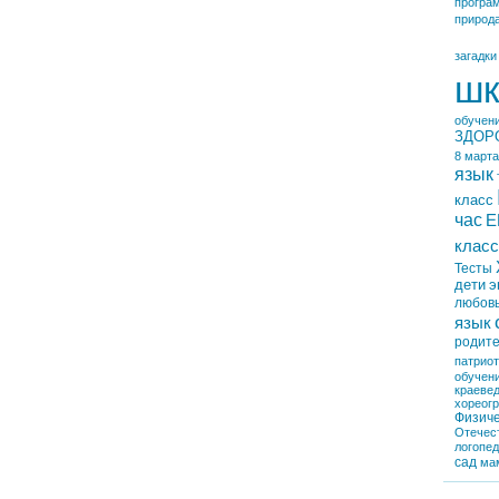
програ
природ
загадки
шк
обучен
ЗДОР
8 марта
язык
класс
час
Е
класс
Тесты
дети
э
любов
язык
родит
патрио
обучен
краеве
хореог
Физиче
Отечес
логопе
сад
ма