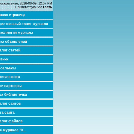
оскресенье, 2026-08-09, 12:57 PM
Приветствую Вас
Гость
вная страница
ественный совет журнала
коллегия журнала
ка объявлений
алог статей
вник
тоальбом
тевая книга
и партнеры
а библиотечка
алог сайтов
та сайта
алог файлов
б журнала "К...