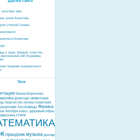
Друзья сайта
 сказочных наук
ских домов Казахстана
ртал учителей Алматы
азахстана.kz
комсомола Казахстана
беды
ицы в лицах: Верный, Алма-Ата,
 персональный сайт Владимира
на
нская Академия журналистского
а
Теги
нтация
Ирина Борисенко
матика
животные
флипчарт
од
творчество
логика
геометрия
Физика
Казахские пословицы
зык
Алгебра
класс
здоровый образ
стихи
едагогика
АТЕМАТИКА
ок
музыка
праздник
доклад