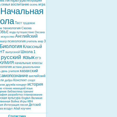
литература
география
мма
воспитание
игра
семья
а
осень
Начальная
ола
Тест
трудовое
технология
Сказка
ие
ОВЬЕ
вода
путешествие
Оксана
Английский
искусство
психология
3
театр
учитель
мир
Биология
Классный
НТ
Школа
1
выпускной
русский язык
ЕГЭ
ХИМИЯ
начальные классы
кология
астана
дошкольники
казахский
ь
день учителя
самопознание
английский
ели
Конспект
добро
спорт
история
тизм
дружба
концерт
ие
чтение
немецкий язык
дение
библиотека
тренинг
рафия
разработка
планирование
ская культура
English
Великая
твенная Война
Игры
КВН
Детский
дия
Интеграция
песня
ма
воздух
Абай
коучинг
Статистика