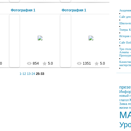
Фотография 1
Фотография 1
Академия
Сайт дет
Школа-по
2009-10-12
Театры К
2009-10-17
История 
Памятник Агыбаю батыру на
ш
Озеро Балхаш
площади Теуелсіздік
Сайт По
lazurit
lazurit
Три стол
Алматы -
Проскури
Казахста
.0
854
5.0
1351
5.0
мастерств
1-12
13-24
25-33
презе
Инфор
новый г
глагол
Зима
я
жизни
п
М
Ур