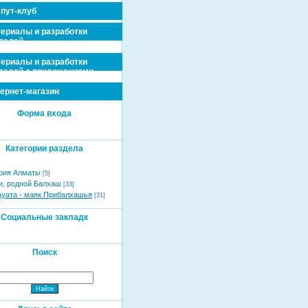
пут-клуб
ериалы и разработки
телей
ериалы и разработки
телей с приложениями
ернет-магазин
Форма входа
Категории раздела
рия Алматы
[5]
и, родной Балхаш
[33]
ауата - маяк Прибалхашья
[31]
Социальные закладк
Поиск