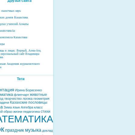
Друзья сайта
 сказочных наук
ских домов Казахстана
ртал учителей Алматы
азахстана.kz
комсомола Казахстана
беды
ицы в лицах: Верный, Алма-Ата,
 персональный сайт Владимира
на
нская Академия журналистского
а
Теги
нтация
Ирина Борисенко
матика
животные
флипчарт
од
творчество
логика
геометрия
Казахские пословицы
задачи
ка
Зима
язык
Алгебра
класс
стихи
й образ жизни
педагогика
АТЕМАТИКА
ок
музыка
праздник
доклад