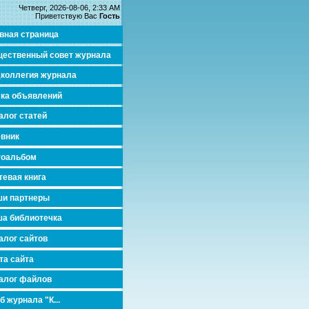
Четверг, 2026-08-06, 2:33 AM
Приветствую Вас
Гость
вная страница
ественный совет журнала
коллегия журнала
ка объявлений
алог статей
вник
тоальбом
тевая книга
и партнеры
а библиотечка
алог сайтов
та сайта
алог файлов
б журнала "К...