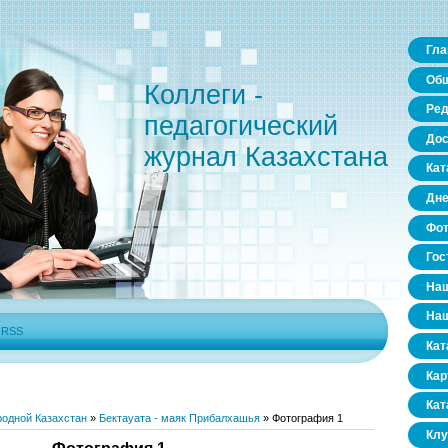
Гла
Общ
Коллеги -
Ред
педагогический
Дос
журнал Казахстана
Кат
Дне
Фо
Гос
Наш
Наш
|
RSS
Кат
Кар
Кат
родной Казахстан
»
Бектауата - маяк Прибалхашья
» Фотография 1
Клу