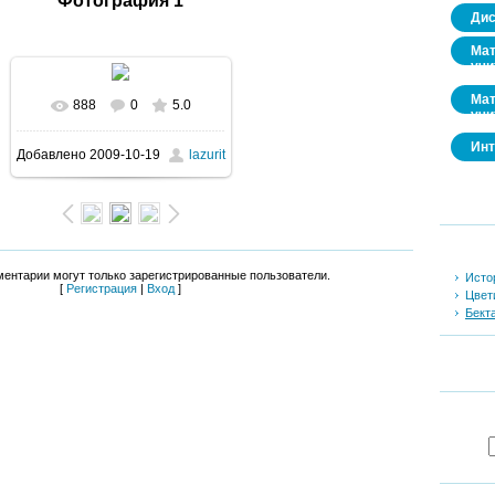
Фотография 1
Дис
Мат
учи
Мат
888
0
5.0
учи
Инт
Добавлено
2009-10-19
lazurit
ентарии могут только зарегистрированные пользователи.
Исто
[
Регистрация
|
Вход
]
Цвет
Бект