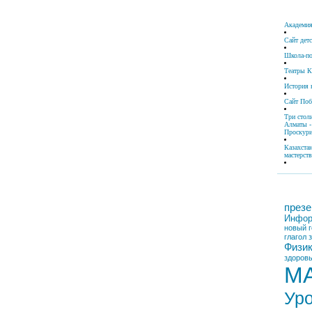
Академия
Сайт дет
Школа-по
Театры К
История 
Сайт По
Три стол
Алматы -
Проскури
Казахста
мастерств
презе
Инфор
новый г
глагол
Физи
здоровы
М
Ур