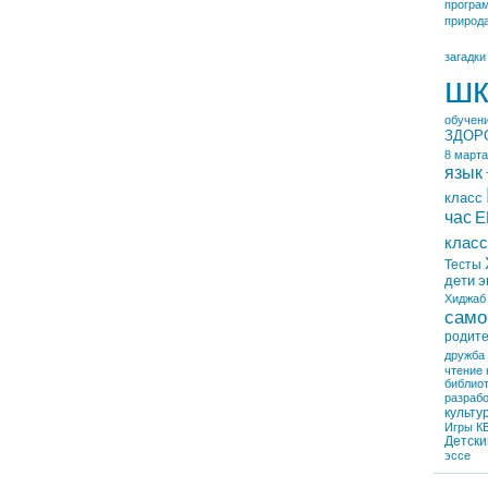
програ
природ
загадки
шк
обучен
ЗДОР
8 марта
язык
класс
час
Е
класс
Тесты
дети
э
Хиджаб
само
родит
дружба
чтение
библио
разрабо
культу
Игры
К
Детски
эссе