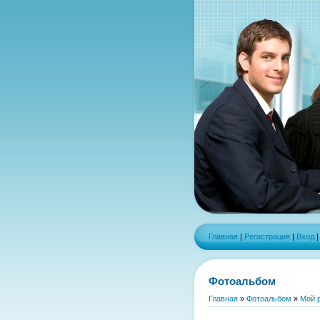
Главная
|
Регистрация
|
Вход
Фотоальбом
Главная
»
Фотоальбом
»
Мой 