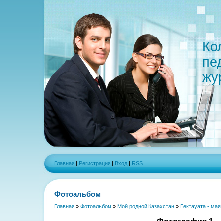
Ко
пе
жу
Главная
|
Регистрация
|
Вход
|
RSS
Фотоальбом
Главная
»
Фотоальбом
»
Мой родной Казахстан
»
Бектауата - ма