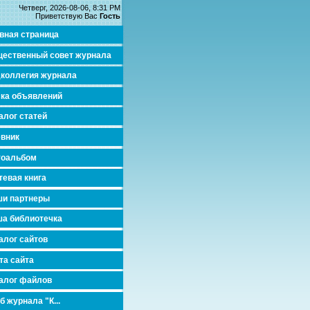
Четверг, 2026-08-06, 8:31 PM
Приветствую Вас
Гость
вная страница
ественный совет журнала
коллегия журнала
ка объявлений
алог статей
вник
тоальбом
тевая книга
и партнеры
а библиотечка
алог сайтов
та сайта
алог файлов
б журнала "К...