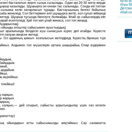
культу
кезегі басталатын жерге сызык сызылады. Одан әрі 20-30 метр жерде
Игры
К
і шұңкыр казылады. Шұңкырға он-оннан тас салынады. Сонда екі топтан
Детски
 сызыкка келіп катарласып тұрады. Бастаушының белгісі бойынша
Абай
ко
ба женеледі. Сол беттерімен әлгі шұңқырға жетіп, кол сұғып жібереді
іп кетеді. Шұңкыр тұсында бөгелуге болмайды. ¥пай эр сайыскердің іліп
рай есептеледі. Қай топ көп ұпай жинаса, сол топ жеңеді.
 Аударыспақ)
бұл ойынды әтештер сайысымен ауыстырдық)
уакыт аралығында белдесіп күш сынасуын күрес деп атайды. Күресте
пті палуан жеңіске жетеді.
 Ол адамның қимыл- козғалысын жетілдіреді. Күрестің бірнеше түрі
аймыз. Алдымен топ мүшелерін ортаға шақырайық Олар өздерімен
айқадым,
 байқадым.
рмей,
 әрдайым.
йікші,
ң жүрейікші.
 тілейікші!
ң нарқын,
ер жарқын.
здарың,
қ халқын,— дей отырып, сайысты қорытындылау үшін сөз кезегін
міз.
марапаттау)
тық ойындары» атты сайысымызды аяқтаймыз. Сау саламатта