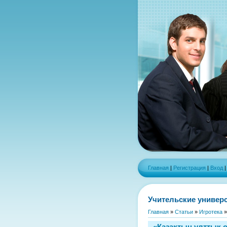
Главная
|
Регистрация
|
Вход
Учительские универ
Главная
»
Статьи
»
Игротека
«Қазақтың ұлттық