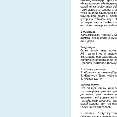
-Ұлттық ойындар түрлі с
«Марламкош» ойындарында
калай колға түсіру анық б
түрлі дыбысты ажырата б
тобы көшпелі тайпалардың
жаугершілік дәуірінің бі
қатарына "Жамбы ату”, “Те
үстіндегі тартыс”,«Итер
ептілікке, тапқырлыкка бау
1-жүргізуші:
Халқымыздың тарихи-мәд
адамға, оның иғілігіне кыз
ойындары.
2-жүргізуші:
Әр топты өзін таныстыруғ
Жігіттер келіп жетті танысуғ
Бойындағы бар дарынды д
Жігерленіп сахнаға келіп же
Әдеппен, ізетпенен табысу
1. «Танысу кезеңі»
2. «Орамал тастамақ» (Еді
3. «Қыз қуу» (Дулат –Қыз қу
4. «Арқан тарту»
«Арқан тарту»
Бұл ойынды ойнау үшін бе
тактайлардың ортасын аркан
де, оның орта шенінен та
арканның екі ұшына кигіз
тактайшалар аккалаға тіре
калай кұласа, сол топ же
Ойын кайта басталады.
5. Ерсаиын - “Теңге ілу ” 
Ойынға катысушылар тепе