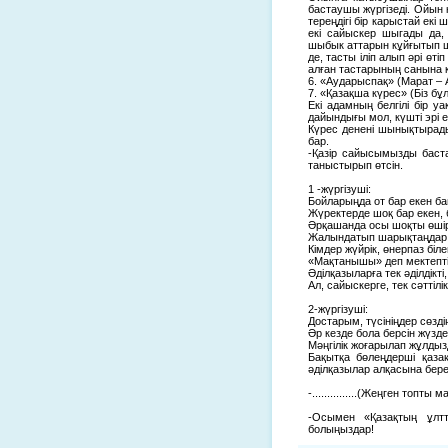
бастаушы жүргізеді. Ойын 
тереңдігі бір карыстай ек
екі сайыскер шыгады да,
шыбык аттарын кұйғытып ша
де, тасты іліп алып әрі өт
алған тастарының санына ка
6. «Аударыспақ» (Марат –
7. «Қазақша күрес» (Біз 
Екі адамның белгілі бір 
дайындығы мол, күшті эрі е
Күрес денені шынықтырады.
бар.
-Қазір сайысымызды баст
таныстырып өтсін.
1 -жүргізуші:
Бойларыңда от бар екен б
Жүректерде шоқ бар екен,
Әрқашанда осы шоқты өші
Жалындатып шарықтаңдар
Кімдер жүйрік, өнерпаз біле
«Мақтанышы» деп мектепті
Әділқазыларға тек әділдікті,
Ал, сайыскерге, тек сәттілік
2-жүргізуші:
Достарым, түсініңдер сөзді
Әр кезде бола берсін жүзд
Мәңгілік жоғарылап жұлды
Бақытқа бөлеңдерші қаза
әділқазылар алқасына бере
-...............(Жеңген топты 
-Осымен «Қазақтың ұлт
болыңыздар!