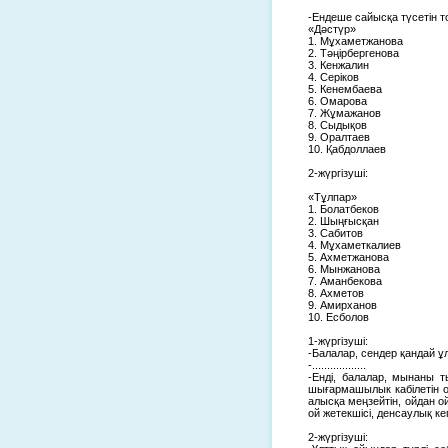
-Ендеше сайысқа түсетін 
«Дәстүр»
1. Мұхаметжанова
2. Тәңірбергенова
3. Кенжалин
4. Серіков
5. Кенембаева
6. Омарова
7. Жұмажанов
8. Сыдықов
9. Оралтаев
10. Қабдоллаев
2-жүргізуші:
«Тұлпар»
1. Болатбеков
2. Шыңғысқан
3. Сабитов
4. Мұхаметкалиев
5. Ахметжанова
6. Мынжанова
7. Аманбекова
8. Ахметов
9. Амирханов
10. Есболов
1-жүргізуші:
-Балалар, сендер қандай ұ
-..................
-Енді, балалар, мынаны 
шығармашылык кабілетін о
алысқа меңзейтін, ойдан ой
ой жетекшісі, денсаулық ке
2-жүргізуші: