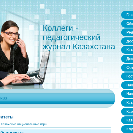
Гла
Общ
Коллеги -
Ред
педагогический
Дос
журнал Казахстана
Кат
Дне
Фо
Гос
Наш
Наш
|
RSS
Кат
Кар
ситеты
Кат
»
Казахские национальные игры
Клу
 ойындары»