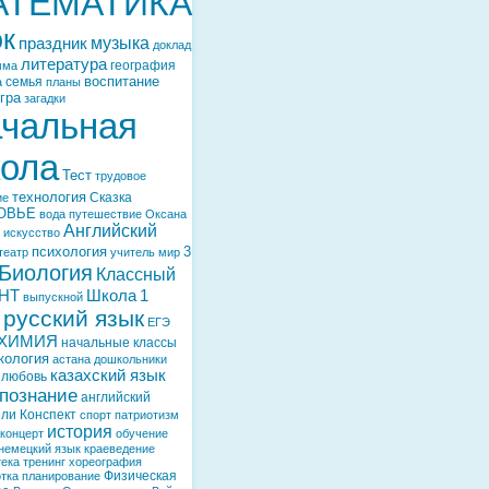
АТЕМАТИКА
ок
музыка
праздник
доклад
литература
география
мма
воспитание
семья
а
планы
гра
загадки
чальная
ола
Тест
трудовое
технология
Сказка
ие
ОВЬЕ
вода
путешествие
Оксана
Английский
искусство
психология
3
театр
учитель
мир
Биология
Классный
НТ
Школа
1
выпускной
русский язык
ЕГЭ
ХИМИЯ
начальные классы
кология
астана
дошкольники
казахский язык
любовь
познание
английский
ели
Конспект
спорт
патриотизм
история
концерт
обучение
немецкий язык
краеведение
тека
тренинг
хореография
Физическая
тка
планирование