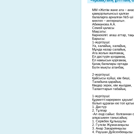
ММ «Жетім және ата – ан
қамқорлығынсыз қалған
балаларға арналған №5-ші
мектеп – интернаты».
Абижанова А.А.
Семей қаласы
Мақсаты:
Көрнекілігі: ағаш аттар, та
Барысы:
1-жүргізуші:
Уа, халайық, халайық,
Мұнда назар салайық.
Ата жолын жалғамақ,
Ел дәстүрін қолдамақ.
Ел намысын қорғамақ.
Қазақ балалары ортада
Бүгін мықты атанбақ.
2-жүргізуші:
Қайсысы күйші, кім биші,
Талабына қарайық.
Кімдер зерек, кім жылдам,
Таланттарын табайық.
1-жүргізуші:
Құрметті көрермен қауым! Б
болып құраған екі топ қат
1. Дәстүр
2. Тұлпар
-Ал енді сайыс болғаннан 
алқасымен танысайық:
1. Серікбек Құлышұлы
2. Гүлсім Жұмаханқызы
3. Анар Закариянқызы
4. Раушан Дүйсенбекқызы