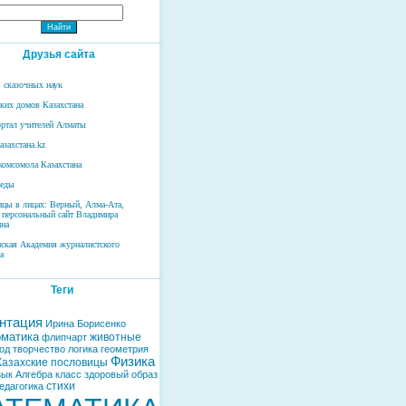
Друзья сайта
 сказочных наук
ских домов Казахстана
ртал учителей Алматы
азахстана.kz
комсомола Казахстана
беды
ицы в лицах: Верный, Алма-Ата,
 персональный сайт Владимира
на
нская Академия журналистского
а
Теги
нтация
Ирина Борисенко
матика
животные
флипчарт
од
творчество
логика
геометрия
Физика
Казахские пословицы
зык
Алгебра
класс
здоровый образ
стихи
едагогика