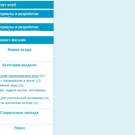
пут-клуб
ериалы и разработки
телей
ериалы и разработки
телей с приложениями
ернет-магазин
Форма входа
Категории раздела
хские национальные игры
[41]
 с карандашом в руках
[13]
ижные игры
[28]
дки, задачи-шутки, пословицы
 для учительской вечеринки
[15]
 на школьном вечере
[22]
Социальные закладк
Поиск