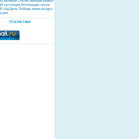
ра
Великая Отечественная Война
ВН
логопедия
Интеграция
песня
й сад
День Победы
мама
воздух
учинг
Статистика