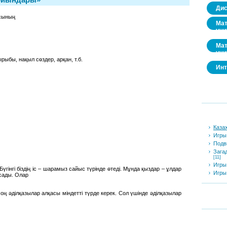
Дис
асының
Мат
учи
Мат
учи
қырыбы, нақыл сөздер, арқан, т.б.
Инт
Каза
Игры
Подв
Зага
[11]
Игры
үгінгі біздің іс – шарамыз сайыс түрінде өтеді. Мұнда қыздар – ұлдар
Игры
ысады. Олар
соң әділқазылар алқасы міндетті түрде керек. Сол үшінде әділқазылар