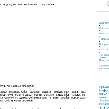
топтарды қол соғып, қошеметтеп шақырайық.
Академия
Сайт дет
Школа-по
Театры К
История 
Сайт По
Три стол
Алматы -
Проскури
Казахста
мастерств
лттық ойындарын білесіңдер.
презе
Инфор
тыңдап алыңдар. Ойын баланың алдынан өмірдің есігін ашып. оның
новый г
ятып, бүкіл өміріне ұшқын береді. Сонымен катар ойын тынысы кең,
глагол
ға жетелейтін, адамға қиялымен канат бітіретін ғажайып нәрсе, акыл-
пілі, өмір тынысы демекпін.
Зима
я
жизни
п