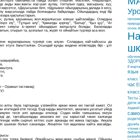
М
ебептерге байланысты пайда болып отырған. Мәселен, «Аңшылар»,
 анды жан-жакты кор-шап аулау, топталып іздеу, жасырыну, куу,
ой көрсетсе, «Дауысынан біл», «Щұкыма» ойындарының далада із кесу,
Ур
ілу мақсатында пайда болғандығы байқалады. Ойындардың енді бір
 өзара қақтығыстарын,
програ
тімін, рулық қауымның жол-жоралғысын өзінше қайталайды. Олардың
ңге ілу”, “Тұтқын алу”, “Қамалды қорғау”, "Батыр”, “Қыз қуу”, “Ат
природ
іспек» сияқты іс-әрекет ойындарын жатқызуға болады. Балаларды
и
осень
литын, отырып та, қозғалып та, жүріп те ойнайтын түрлері аса мол.
На
ени мұраларының түрлері сан алуан. Солардың кай-кайсысы да
шк
мет етуге бағытталған. Осындай кұнды мәдени игіліктердің бірі - ұлт
обучен
а шақырайық.
ЗДОР
а,
8 марта
амытуға.
язык
тті,
ға.
класс
час
Е
л – Орамал тастамақ)
у).
класс
Тесты
дети
э
с-алты бала тартқанда үзілмейтін аркан және екі тактай кажет. Ол
Хиджаб
 өтетіндей етіп теседі. Енді карды жентектеп, аккалаға ұксатып үйеді
само
яқпен тесіп әлгі арканды өткізеді. Содан кейін таякшаның екеуін
еді де, тактайшаларды аккалаға екі- үш карыстай такап калғанда
родит
лгенде кейін сырғып кетпес үшін арканды екі жакка тартады. Аккала
ңіп шыккан болып саналады. Жеңілген топ аққаланы кайта жасайды.
дружба
чтение
библио
жарысы
разрабо
-тең топка бөлінеді. Әркайсысы жеке-жеке шыбык мінеді. Ойынды