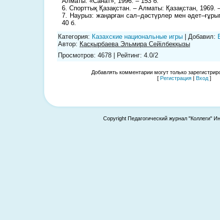
Алматы: «Санат», 1996. – 153 б.
6. Спорттық Қазақстан. – Алматы: Қазақстан, 1969. –
7. Наурыз: жаңарған сал–дәстүрлер мен әдет–ғұры
40 б.
Категория
:
Казахские национальные игры
|
Добавил
:
Автор
:
Қасқырбаева Эльмира Сейілбекқызы
Просмотров
:
4678
|
Рейтинг
:
4.0
/
2
Добавлять комментарии могут только зарегистрир
[
Регистрация
|
Вход
]
Copyright Педагогический журнал "Коллеги" И