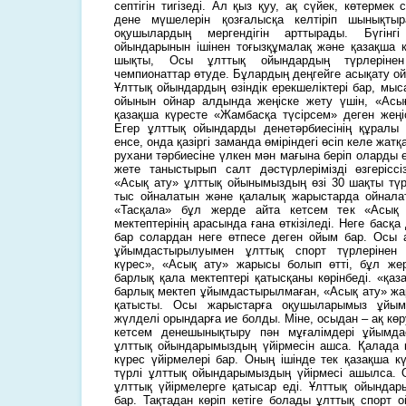
септігін тигізеді. Ал қыз қуу, ақ сүйек, көтерме
дене мүшелерін қозғалысқа келтіріп шынықты
оқушылардың мергендігін арттырады. Бүгінг
ойындарынын ішінен тоғызқұмалақ және қазақша к
шықты, Осы ұлттық ойындардың түрлерінен 
чемпионаттар өтуде. Бұлардың деңгейге асықату о
Ұлттық ойындардың өзіндік ерекшеліктері бар, мыс
ойынын ойнар алдында жеңіске жету үшін, «Асы
қазақша күресте «Жамбасқа түсірсем» деген жеңіс
Егер ұлттық ойындарды денетәрбиесінің құралы 
енсе, онда қазіргі заманда өміріндегі өсіп келе жат
рухани тәрбиесіне үлкен мән мағына беріп оларды 
жете таныстырып салт дәстүрлерімізді өзгеріссі
«Асық ату» ұлттық ойынымыздың өзі 30 шақты түрг
тыс ойналатын және қалалық жарыстарда ойналат
«Тасқала» бұл жерде айта кетсем тек «Асық 
мектептерінің арасында ғана өткізіледі. Неге басқ
бар солардан неге өтпесе деген ойым бар. Осы а
ұйымдастырылуымен ұлттық спорт түрлерінен 
күрес», «Асық ату» жарысы болып өтті, бұл же
барлық қала мектептері қатысқаны көрінбеді. «қа
барлық мектеп ұйымдастырылмаған, «Асық ату» жар
қатысты. Осы жарыстарға оқушыларымыз ұйым
жүлделі орындарға ие болды. Міне, осыдан – ақ кө
кетсем денешынықтыру пән мұғалімдері ұйымда
ұлттық ойындарымыздың үйірмесін ашса. Қалада қ
күрес үйірмелері бар. Оның ішінде тек қазақша к
түрлі ұлттық ойындарымыздың үйірмесі ашылса.
ұлттық үйірмелерге қатысар еді. Ұлттық ойындар
бар. Тақтадан көріп кетіге болады ұлттық спорт 