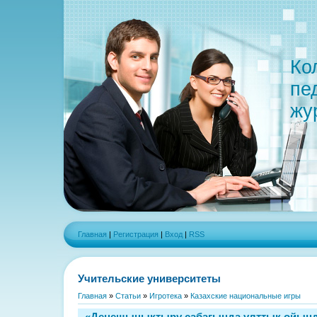
Ко
пе
жу
Главная
|
Регистрация
|
Вход
|
RSS
Учительские университеты
Главная
»
Статьи
»
Игротека
»
Казахские национальные игры
«Денешынықтыру сабағында ұлттық ойын