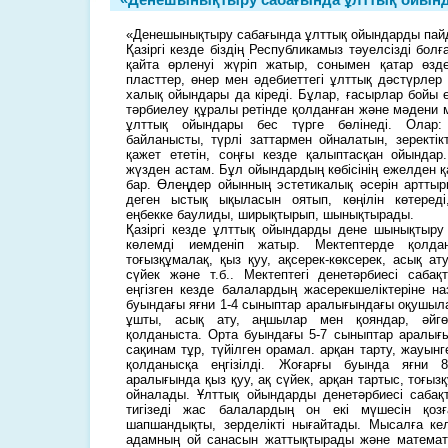
«Денешынықтыру сабағында ұлттық ойындарды пай
Қазіргі кезде біздің Республикамыз тәуелсізді бол
қайта өрленуі жүріп жатыр, сонымен қатар өзде
пласттер, өнер мен әдебиеттегі ұлттық дәстүрлер
халық ойындары да кіреді. Бұлар, ғасырлар бойы 
тәрбиелеу құралы ретінде қолданған және мәдени 
ұлттық ойындары бес түрге бөлінеді. Олар:
байланысты, түрлі заттармен ойналатын, зеректікті
қажет ететін, соңғы кезде қалыптасқан ойындар. 
жүзден астам. Бұл ойындардың көбісінің ежелден 
бар. Өлеңдер ойынның эстетикалық әсерін артты
деген ыстық ықыласын оятып, көңілін көтеред
еңбекке баулиды, ширықтырып, шынықтырады.
Қазіргі кезде ұлттық ойындарды дене шынықтыру 
көлемді иемденіп жатыр. Мектептерде қолда
тоғызқұмалақ, қыз қуу, ақсерек-көксерек, асық а
сүйек және т.б.. Мектептегі денетәрбиесі саба
еңгізген кезде балалардың жасерекшеліктеріне 
буындағы яғни 1-4 сыныптар аралығындағы оқушыла
ұшты, асық ату, аңшылар мен қояндар, әйгө
қолданыста. Орта буындағы 5-7 сыныптар аралығы
сақинам тұр, түйілген орамал. арқан тарту, жауын
қолданысқа еңгізілді. Жоғарғы буында яғни 
аралығында қыз қуу, ақ сүйек, арқан тартыс, тоғы
ойналады. Ұлттық ойындарды денетәрбиесі сабақта
тигізеді жас балалардың он екі мүшесін қозғал
шапшандықты, зерделікті нығайтады. Мысалға ке
адамның ой санасын жаттықтырады және математи