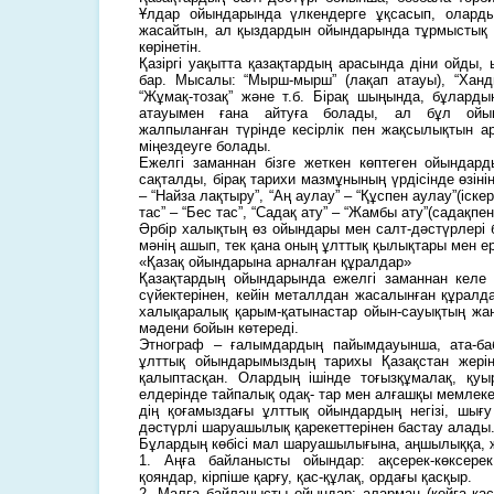
Ұлдар ойындарында үлкендерге ұқсасып, олард
жасайтын, ал қыздардын ойындарында тұрмыстық 
көрінетін.
Қазіргі уақытта қазақтардың арасында діни ойды
бар. Мысалы: “Мырш-мырш” (лақап атауы), “Ханды
“Жұмақ-тозақ” және т.б. Бірақ шыңында, бұлард
атауымен ғана айтуға болады, ал бұл ойы
жалпыланған түрінде кесірлік пен жақсылықтын а
міңездеуге болады.
Ежелгі заманнан бізге жеткен көптеген ойындар
сақталды, бірақ тарихи мазмұнының үрдісінде өзінің
– “Найза лақтыру”, “Аң аулау” – “Құспен аулау”(іске
тас” – “Бес тас”, “Садақ ату” – “Жамбы ату”(садақпен
Әрбір халықтың өз ойындары мен салт-дәстүрлері 
мәнің ашып, тек қана оның ұлттық қылықтары мен е
«Қазақ ойындарына арналған құралдар»
Қазақтардың ойындарында ежелгі заманнан келе 
сүйектерінен, кейін металлдан жасалынған құралд
халықаралық қарым-қатынастар ойын-сауықтың жа
мәдени бойын көтереді.
Этнограф – ғалымдардың пайымдауынша, ата-ба
ұлттық ойындарымыздың тарихы Қазақстан жерін
қалыптасқан. Олардың ішінде тоғызқұмалақ, қу
елдерінде тайпалық одақ- тар мен алғашқы мемлекет
дің қоғамыздағы ұлттық ойындардың негізі, шығ
дәстүрлі шаруашылық қарекеттерінен бастау алады
Бұлардың көбісі мал шаруашылығына, аңшылыққа, жа
1. Аңға байланысты ойындар: ақсерек-көксер
қояндар, кірпіше қарғу, қас-құлақ, ордағы қасқыр.
2. Малға байланысты ойындар: аларман (қойға қас