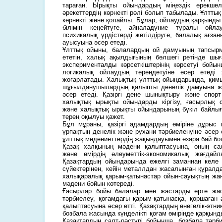
тараған. Ырықты ойындардың міңездік ерекшел
әрекеттердің көрнекті рөлі болып табылады. Ұлтт
көрнекті және қолайлы. Бұлар, ойлаудың қарқынды
білімін кеңейтуге, айналадүние туралы ойла
психикалық үрдістерді жетілдіруге, балалық ағза
ауысуына әсер етеді.
Ұлттық ойыны, балалардың ой дамуының тапсыр
ететін, халық ақылдығының бөлшегі ретінде шы
эксперименталды көрсеткіштерінің көрсетуі бойы
логикалық ойлаудың тереңдетуіне әсер етеді 
жоғарлатады. Халықтық ұлттық ойындарында, қимыл 
шұғылданушылардың қалыпты денелік дамуына ж
әсер етеді. Қазіргі дене шынықтыру және спо
халықтық ырықты ойындарды кіргізу, ғасырлық с
және халықтық ырықты ойындарының бүкіл байлы
терең оқылуы қажет.
Бұл мұраны, қазіргі адамдардың өміріне дұрыс 
ұрпақтың денелік және рухани тәрбиеленуіне әсер
ұлттық мәдениеттердің жақындауымен өзара бай бо
Қазақ халқының мәдени қалыптасуына, оның сал
және өмірдің әлеуметтік-экономикалық жағдайла
Қазақтардың ойындарында ежелгі заманнан келе 
сүйектерінен, кейін металлдан жасалынған құралд
халықаралық қарым-қатынастар ойын-сауықтың жа
мәдени бойын көтереді.
Ғасырлар бойы балалар мен жастарды ерте жа
тәрбиелеу, қоғамдағы қарым-қатынасқа, қоршаған
қалыптасуына әсер етті. Қазақтардың өнегелік-этн
бозбала жасында күнделікті қоғам өмірінде қарқынд
Қазақтардың салт-дәстүрі бойынша, бозбала тәрб