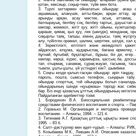
қотан, көксиыр, соқыр-теке, түйе мен бота.
3. Түрлі заттармен ойналатын ойындар: ағаш ая
ақшамшық, алакүшік, алты-бақан, арқан аттау, ар
арынды арқан, асау мәстек, асық, аттамақ, а
батпырауық, белбеу соқ, белбеу тартыс, дауыстап ат
көкпар, жемекіл, жігіт қуу, жігіт ойыны, күзетшілер
қараше, қимақ, қыз қуу, лек (шөлдік), монданақ, о
сиқырлы таяқ, тапшы, кімнің дауысы, таяқ жүгірту,
алу, түйілген орамал, шалма, шертпек, шілдік, хал 
4. Зеректілікті, ептілікті және икемділікті қаж
айдапсал, атқума, аударыспақ, бағана өрмелеу, 
бұғнай, бұғыбай, бұқатартыс, бұрыш, біз де, егер.
көкпар, көрші, күрес, қарамырза, қассың ба, досс
тап, отырмақ, санамақ, сұрақ-жауап, тасымақ, тас
тымпи, ұшты-ұшты, үй үстіндегі кім?, шымбике.
5. Соңғы кезде қалып-тасқан ойындар: әріп таңдау,
пароль, пошта, сымсыз телефон, сыңарын табу.
ойындар спорттық, той ойындары болып саналады
ойындарының ішінде «қуырмаш» тәрізді жас сәби
бар. Біз енді қазақтың ұлттық ойындарының негізгіле
Пайдаланған әдебиеттер тізімі.
1. Бородихин В.А. Биосоциальная реабилитац
средствами физического воспитания и спорта. – Пав
2. Горанько М. Организация и методика провед
воспитанию. – Алматы, 1994. – 121 б.
3. Төтенаев А.Г. Қазақтың ұлттық ырықты және сп
1995. – 83 б.
4. Салт–дәстүрлер мен әдет–ғұрып. – Алматы: РИК, 
5. Козыбаева М.К., Левшин А.И. Описание казахско