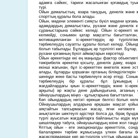
адамға сәйкес, тарихи жасалынған қоғамдық туы
түрі.
Ойын демалыстың, өзара танудың, денелік және ж
спорттың құралы бола алады.
Ойын, мәдени элементі сияқты бүкіл мәдени қоғам
адамдардың демалыстағы, рухани және денелік к
сұраныстарына сәйкес келеді. Ойын іс-әрекеті 
келмейді, сонымен қатар мақсатты бағытталға
мотивацияланған іс-әрекеттердің әр түрліліг
тәрбиелеудің сауапты құралы болып келеді. Ойы
болып табылады. Бұлардың әр түрлілігі көп. Бұла
рухани қоғамның бүкіл аймақтарын көрсетеді.
Ойын әрекетінде екі ең маңызды фактор объективті 
тәжірибелік әрекетке қосылу, денелік даму, өзара 
екінші жағынан, бұл іс-әрекеттен өнегелік және э
алады, бұларды қоршаған ортаның білімділіктерін 
шеніңде жеке басты тәрбиелеуге әсер етеді. Соным
тәрбиелеудің бір құралы: бұл (ұжымдық іс-ә
жағдайлардағы қиын іс-әрекеттердің және іс-әрек
арқылы) әр жақты дене дайындығына, ағзаның ф
ойнаушылардың міңез - құлықтарына бағытталған.
Көп ойындардың негізгі ерекше белгісі болып келе
Ойнаушылардың алдарына әрқашан мақсат қойы
аяқтайтын тапсырмасын жасау, яғни нәтижеге 
анықталған шектеулі әдістері болса да, бірақ бұнд
түрлі ауысатын жағдайларға байланысты өздік мүм
шешілімдер табуға, ойнаушылардың өзіне жол таңда
Ұлттық ойын - өте эмоционалды әрекеттілік, сон
балалармен тәрбие жұмысында үлкен бағалы б
жасөспірімдерде көп әр-түрлілік ұлттық ойындар 