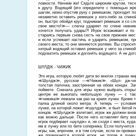
ловкости. Начнем же! Сядьте широким кругом, тес
к другу. Водящий (его определите с помощью жр
шагом, низко опустив руку с ремешком, проходит по
незаметно оставить ремешок у кого-либо за спино
он, быстро обойдя круг, поднимает ремешок и со с
свое место!≫— слегка ударяет по спине невним
хочется получать удары?! Игрок вскакивает и по 
стараясь первым снова сесть на свое прежнее мес
и если успевает настичь и ударить ремешком, п
своего места, то они меняются ролями. Вы спросите
хитрый водящий оставил ремешок у него за спиной
подхватить ремешок и догонять водящего. А не дог
ШҮЛДІК - ЧИЖИК
Это игра, которую любят дети во многих странах ми
≪Шулдж≫, русское —≪Чижик≫. «Шүл- дж-чиж
толстая палочка, заостренная на обоих концах. З
поймете. Сначала для игры нужно выбрать откры
центре ее выкопать небольшую лунку — с так
≪чижика≫ лежали как раз на краях лунки. Кроме
палка длиной около метра. А теперь — условия
лунке, на которой лежит ≪шулдж≫, и бьет битой п
концов. ≪Шулдж≫ взлетает, игрок же должен вновь
как можно дальше. После чего оставляет биту воз
игрок подбирает «шүлдік» и, не сходя с места, куда
им в лунку или по бите соперника. Если получится
игры, как, впрочем, и в том случае, если он прома
же промахнется второй игрок, не попав в лунк