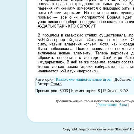
получает право на три дополнительных удара. Ра
падения ≪чижика≫ измеряется с помощью биты, и
очки обоими игроками. Но если при последующ
промах — все очки ≪сгорают≫! Борьба идет д
участников не наберет определенное количество оч
АУДАРЫСПАҚ • КТО СБРОСИТ
В прошлом в казахских степях существовала игр
≪Найзагерлер айқасы»—«Схватка на копьях». О
силу, навыки владения копьем. Хотя, как и сред
была небезопасна. Позже правила ее нескольк
включены новые элементы. Теперь верховые д
сбросить соперника с лошади. Этой игре баты
«Аударыспақ». В ней те же правила, только состя
Более легкие весом игроки взбираются на спи
начинается бой двух «верховых»!
Категория
:
Казахские национальные игры
|
Добавил
:
|
Автор
:
Ольга
Просмотров
:
6003
|
Комментарии
:
8
|
Рейтинг
:
3.7
/
3
Добавлять комментарии могут только зарегистрир
[
Регистрация
|
Вход
]
Copyright Педагогический журнал "Коллеги" И