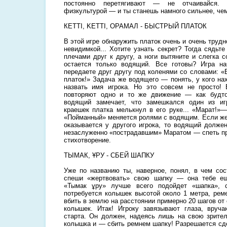
постоянно перетягивают — не отчаивайся. 
физкультурой — и ты станешь намного сильнее, че
КЕТТІ, KETTI, OPAMАЛ - БЫСТРЫЙ ПЛАТОК
В этой игре обнаружить платок очень и очень трудн
невидимкой... Хотите узнать секрет? Тогда сядьт
плечами друг к другу, а ноги вытяните и слегка с
остается только водящий. Все готовы? Игра н
передаете друг другу под коленями со словами: «
платок!» Задача же водящего — понять, у кого на
назвать имя игрока. Но это совсем не просто!
повторяют одно и то же движение — как будто
водящий замечает, что замешкался один из иг
краешек платка мелькнул в его руке... «Марат!»
«Пойманный» меняется ролями с водящим. Если же
оказывается у другого игрока, то водящий долже
незаслуженно «пострадавшим» Маратом — спеть пр
стихотворение.
ТЫМАК, ҰРУ - СБЕЙ ШАПКУ
Уже по названию ты, наверное, понял, в чем сос
спеши «жертвовать» свою шапку — она тебе ещ
«Тымак ұpy» лучше всего подойдет «шапка», 
потребуется колышек высотой около 1 метра, рем
вбить в землю на расстоянии примерно 20 шагов от 
колышек. Итак! Игроку завязывают глаза, вруч
старта. Он должен, надеясь лишь на свою зрите
колышка и — сбить ремнем шапку! Разрешается сде