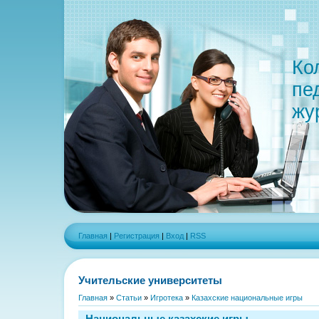
Ко
пе
жу
Главная
|
Регистрация
|
Вход
|
RSS
Учительские университеты
Главная
»
Статьи
»
Игротека
»
Казахские национальные игры
Национальные казахские игры