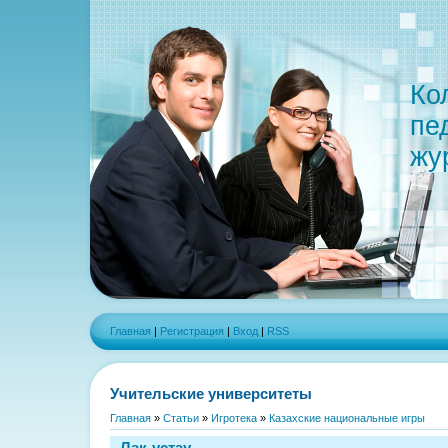
Ко
пе
жу
Главная
|
Регистрация
|
Вход
|
RSS
Учительские университеты
Главная
»
Статьи
»
Игротека
»
Казахские национальные игры
Лак-устау