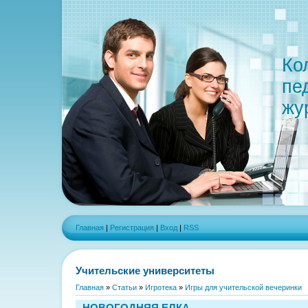
Ко
пе
жу
Главная
|
Регистрация
|
Вход
|
RSS
Учительские университеты
Главная
»
Статьи
»
Игротека
»
Игры для учительской вечеринки
НОВОГОДНЯЯ ЕЛКА