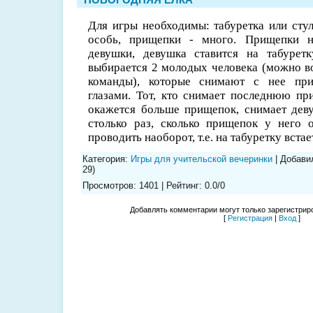
Для игры необходимы: табуретка или стул
особь, прищепки - много. Прищепки н
девушки, девушка ставится на табурет
выбирается 2 молодых человека (можно в
команды), которые снимают с нее пр
глазами. Тот, кто снимает последнюю при
окажется больше прищепок, снимает деву
столько раз, сколько прищепок у него 
проводить наоборот, т.е. на табуретку встае
Категория
:
Игры для учительской вечеринки
|
Добави
29)
Просмотров
:
1401
|
Рейтинг
:
0.0
/
0
Добавлять комментарии могут только зарегистрир
[
Регистрация
|
Вход
]