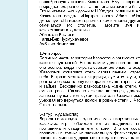
своеобразную летопись Казахстана. Ему с первых
природная одаренность, талант, знание жизни и быт
Его учителем был художник Н.Хлудов, живший в А
Казахстана создал «Портрет юного Абая», «Чо
джайляу», «На высокогорном катке» и многие другие
отмечаться его столетие. Назовите имя 
казахстанского художника.
Абильхан Кастеев
Нагим-Бек Нурмухамедов
Аубакир Исмаилов
10-й вопрос.
Большую часть территории Казахстана занимают ст
кажется пустынной. Но на самом деле она полна
она весной, когда покрыта свежей зеленью, а воз
Жаворонки оживляют степь своим пением, стре
небо. В траве мелькают ящерицы, суетятся жуки, 
речках и озерах плещутся караси, окуни, карпы. Ли
и зайцев. Бесконечно разнообразна жизнь степи.
емшан-травы. Согласно легенде половцев, далек
запахом пучка этой сухой травы хан Сырчан иск
убеждая его вернуться домой, в родные степи… Что
Ответ: полынь.
5-й тур. Аударыспақ
Борьба на лошадях - одна из самых напряженных
казахских игр. Побеждает тот из всадников, к
противника и стащить его с коня. В этом сост
проявить не только исключительную физическую 
ловкость, умение удержаться в седле в самых сло