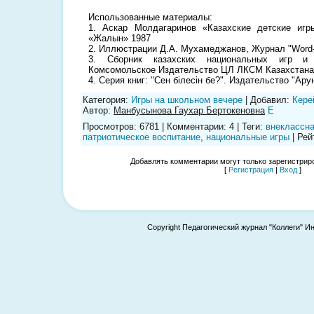
Использованные материалы:
1. Аскар Молдагаринов «Казахские детские игр
«Жалын» 1987
2. Иллюстрации Д.А. Мухамеджанов, Журнал "Word-К
3. Сборник казахских национальных игр и 
Комсомольское Издательство ЦЛ ЛКСМ Казахстана, г
4. Cерия книг: "Сен бiлесiн бе?". Издательство "Ару
Категория
:
Игры на школьном вечере
|
Добавил
:
Кере
Автор
:
Манбусынова Гаухар Бертокеновна
E
Просмотров
:
6781
|
Комментарии
:
4
|
Теги
:
внеклассна
патриотическое воспитание
,
национальные игры
|
Рей
Добавлять комментарии могут только зарегистрир
[
Регистрация
|
Вход
]
Copyright Педагогический журнал "Коллеги" И