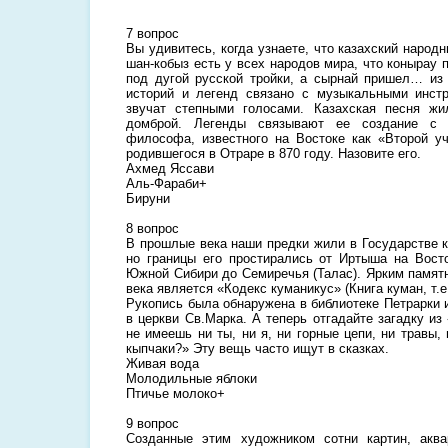
7 вопрос
Вы удивитесь, когда узнаете, что казахский наро
шан-кобыз есть у всех народов мира, что конырау 
под дугой русской тройки, а сырнай пришел… из
историй и легенд связано с музыкальными инст
звучат степными голосами. Казахская песня ж
домброй. Легенды связывают ее создание с и
философа, известного на Востоке как «Второй уч
родившегося в Отраре в 870 году. Назовите его.
Ахмед Яссави
Аль-Фараби+
Бируни
8 вопрос
В прошлые века наши предки жили в Государстве к
но границы его простирались от Иртыша на Вост
Южной Сибири до Семиречья (Талас). Ярким памятн
века является «Кодекс куманикус» (Книга куман, т.е
Рукопись была обнаружена в библиотеке Петрарки 
в церкви Св.Марка. А теперь отгадайте загадку из
не имеешь ни ты, ни я, ни горные цепи, ни травы,
кыпчаки?» Эту вещь часто ищут в сказках.
Живая вода
Молодильные яблоки
Птичье молоко+
9 вопрос
Созданные этим художником сотни картин, аква