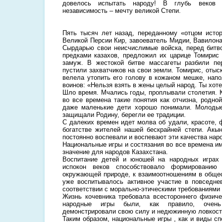
довелось испытать народу! В глубь веков 
независимость – мечту великой Степи.
Пять тысяч лет назад, переданному «отцом исто
Великой Персии Кир, завоеватель Мидии, Вавилона
Сырдарью свои неисчислимые войска, перед битв
предками казахов, предложил их царице Томирис 
замуж. В жестокой битве массагеты разбили пе
пустили захватчиков на свои земли. Томирис, отыс
велела утопить его голову в кожаном мешке, нап
воинов: «Нельзя взять в жены целый народ. Ты хоте
Шло время. Мчались годы, проплывали столетия. К
во все времена такие понятия как отчизна, родно
даже маленькие дети хорошо понимали. Молоды
защищали Родину, берегли ее традиции.
С далеких времен идет молва об удали, красоте, 
богатстве жителей нашей бескрайней степи. Акы
постоянно воспевали и воспевают эти качества нар
Национальные игры и состязания во все времена и
значение для народов Казахстана.
Воспитание детей и юношей на народных играх 
испокон веков способствовало формированию 
окружающей природе, к взаимоотношениям в обще
уже воспитывалось активное участие в повседне
соответствии с морально-этическими требованиями 
Жизнь кочевника требовала всестороннего физиче
народные игры были, как правило, очень
демонстрировали свою силу и недюжинную ловкост
Таким образом, национальные игры , как и виды сп