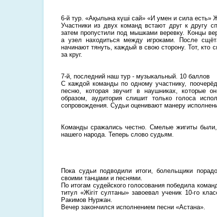
6-й тур. «Ақылына күші сай» «И умен и сила есть» 
Участники из двух команд встают друг к другу сп
затем пропустили под мышками веревку. Концы ве
а узел находиться между игроками. После сщёт
начинают тянуть, каждый в свою сторону. Тот, кто 
за круг.
7-й, последний наш тур - музыкальный. 10 баллов
С каждой команды по одному участнику, поочерё
песню, которая звучит в наушниках, которые о
образом, аудитория слишит только голоса испол
сопровождения. Судьи оценивают манеру исполнения
Команды сражались честно. Смелые жигиты были,
нашего народа. Теперь слово судьям.
Пока судьи подводили итоги, болельщики порад
своими танцами и песнями.
По итогам судейского голосования победила коман
титул «Жігіт султаны» завоевал ученик 10-го кла
Ракимов Нуржан.
Вечер закончился исполнением песни «Астана».