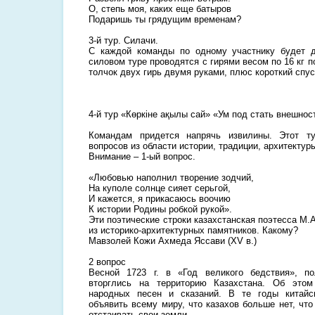
О, степь моя, каких еще батыров
Подаришь ты грядущим временам?
3-й тур. Силачи.
С каждой команды по одному участнику будет д
силовом туре проводятся с гирями весом по 16 кг п
толчок двух гирь двумя руками, плюс короткий спус
4-й тур «Көркіне ақылы сай» «Ум под стать внешнос
Командам придется напрячь извилины. Этот т
вопросов из области истории, традиции, архитектур
Внимание – 1-ый вопрос.
«Любовью наполнил творение зодчий,
На куполе солнце сияет серьгой,
И кажется, я прикасаюсь воочию
К истории Родины робкой рукой».
Эти поэтические строки казахстанская поэтесса М
из историко-архитектурных памятников. Какому?
Мавзолей Кожи Ахмеда Яссави (XV в.)
2 вопрос
Весной 1723 г. в «Год великого бедствия», п
вторглись на территорию Казахстана. Об это
народных песен и сказаний. В те годы китайс
объявить всему миру, что казахов больше нет, что
отстаивать свои земли.