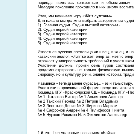
периоды являлись конкретным и объективным 
Молодое поколение проходило в них школу воспита
Итак, мы начинаем игру «Жігіт сұлтаны»
Для начало мы должны выбрать авторитетных суде
1). Главная судья. Судья высшей категории -
2). Судья первой категории
3). Судья первой категории
4). Судья первой категории
5). Судья первой категории
Известная русская пословица «и швец, и жнец, и н
казахский аналог, «Жігітке жеті өнер аз, жетпіс өне
отражает универсальность требований к участникам
Участники должны пройти семь туров состязан
продемонстрировать не только физическую выносл
сноровку, но и культуру речи, знание истории, тради
Разминка «Тегімді менің сұрасаң...» өзін таныстыру.
Участники в произвольной форме представляются з
Команда КГУ «Красноярской СШ» Команда КГУ «Пе
№ 1 Цыганков Виктор № 1 Ахметпаев Алишер
№ 2 Танский Леонид № 2 Петров Владимир
№ 3 Леонтьев Денис № 3 Ширипов Мариам
№ 4 Сафронов Андрей № 4 Пилифосов Никита
№ 5 Нуржан Ракимов № 5 Феклистов Александр
1-й тур. Под условным названием «Байга»