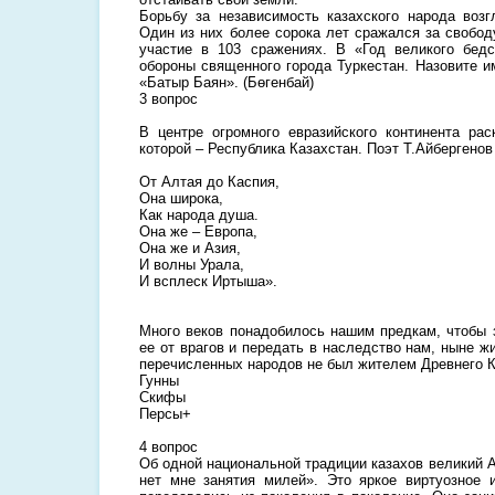
Борьбу за независимость казахского народа воз
Один из них более сорока лет сражался за свобод
участие в 103 сражениях. В «Год великого бед
обороны священного города Туркестан. Назовите и
«Батыр Баян». (Бөгенбай)
3 вопрос
В центре огромного евразийского континента ра
которой – Республика Казахстан. Поэт Т.Айбергенов
От Алтая до Каспия,
Она широка,
Как народа душа.
Она же – Европа,
Она же и Азия,
И волны Урала,
И всплеск Иртыша».
Много веков понадобилось нашим предкам, чтобы з
ее от врагов и передать в наследство нам, ныне ж
перечисленных народов не был жителем Древнего 
Гунны
Скифы
Персы+
4 вопрос
Об одной национальной традиции казахов великий 
нет мне занятия милей». Это яркое виртуозное и