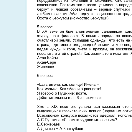
передавались из поколения в поколение. Оно зан
кочевников. Поэтому так высоко ценились в народе
беркут и ловкая борзая-тазы – верные спутники
любимое занятие Абая, одну из национальных тради
Охота с беркутом (искусство беркутши)
5 вопрос
В XV веке он был влиятельным сановником хан
жырау, поэт-философ. В память народа он воше
счастливой земли. Услышав однажды, что есть на 
страна, где много плодородной земли и многово
ведая нужды и горя, гнета и вражды, он восклик
поселить в этой стране!» Как звали этого искателя
Асан-Кайгы
Ахан-Сере
Жиренше
6 вопрос
«Есть имена, как солнце! Имена –
Как музыка! Как яблони в расцвете!
Я говорю о Пушкине: поэте,
Действительном в любые времена».
Уже в XIX веке его узнала вся казахская степь
выдающихся казахстанских певцов (народных артис
Всесоюзном конкурсе вокалистов одержал, исполни
А.С.Пушкина «Я помню чудное мгновенье»?
Е.Серкебаев
А.Днишев + А.Кашаубаев