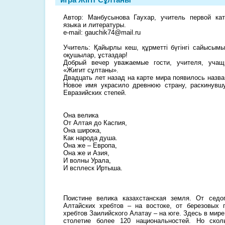
Автор: Манбусынова Гаухар, учитель первой кат
языка и литературы.
e-mail: gauchik74@mail.ru
Учитель: Қайырлы кеш, құрметті бүгінгі сайысымы
оқушылар, ұстаздар!
Добрый вечер уважаемые гости, учителя, учащ
«Жигит сұлтаны».
Двадцать лет назад на карте мира появилось назва
Новое имя украсило древнюю страну, раскинувш
Евразийских степей.
Она велика
От Алтая до Каспия,
Она широка,
Как народа душа.
Она же – Европа,
Она же и Азия,
И волны Урала,
И всплеск Иртыша.
Поистине велика казахстанская земля. От сед
Алтайских хребтов – на востоке, от березовых 
хребтов Заилийского Алатау – на юге. Здесь в мире
столетие более 120 национальностей. Но скол