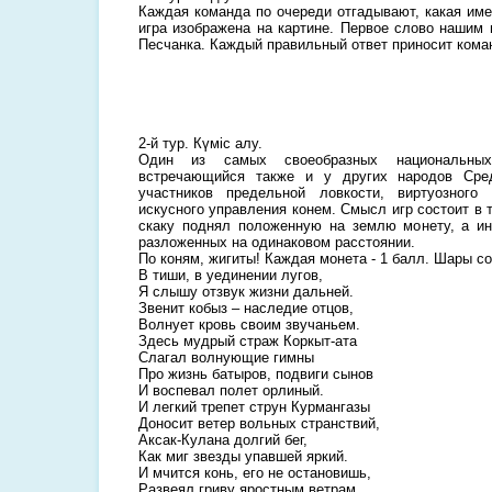
Каждая команда по очереди отгадывают, какая име
игра изображена на картине. Первое слово нашим 
Песчанка. Каждый правильный ответ приносит кома
2-й тур. Күміс алу.
Один из самых своеобразных национальных
встречающийся также и у других народов Сре
участников предельной ловкости, виртуозног
искусного управления конем. Смысл игр состоит в 
скаку поднял положенную на землю монету, а ин
разложенных на одинаковом расстоянии.
По коням, жигиты! Каждая монета - 1 балл. Шары со
В тиши, в уединении лугов,
Я слышу отзвук жизни дальней.
Звенит кобыз – наследие отцов,
Волнует кровь своим звучаньем.
Здесь мудрый страж Коркыт-ата
Слагал волнующие гимны
Про жизнь батыров, подвиги сынов
И воспевал полет орлиный.
И легкий трепет струн Курмангазы
Доносит ветер вольных странствий,
Аксак-Кулана долгий бег,
Как миг звезды упавшей яркий.
И мчится конь, его не остановишь,
Развеял гриву яростным ветрам.