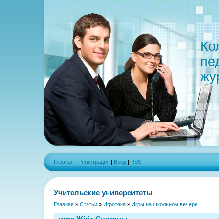
Ко
пе
жу
Главная
|
Регистрация
|
Вход
|
RSS
Учительские университеты
Главная
»
Статьи
»
Игротека
»
Игры на школьном вечере
игра Жігіт Сұлтаны