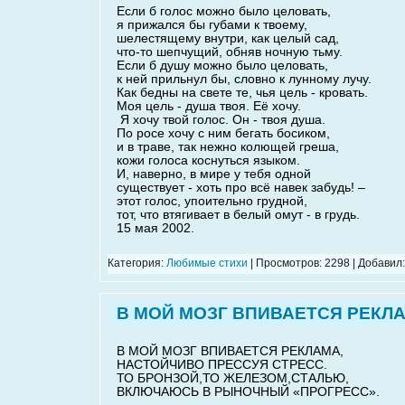
Если б голос можно было целовать,
я прижался бы губами к твоему,
шелестящему внутри, как целый сад,
что-то шепчущий, обняв ночную тьму.
Если б душу можно было целовать,
к ней прильнул бы, словно к лунному лучу.
Как бедны на свете те, чья цель - кровать.
Моя цель - душа твоя. Её хочу.
Я хочу твой голос. Он - твоя душа.
По росе хочу с ним бегать босиком,
и в траве, так нежно колющей греша,
кожи голоса коснуться языком.
И, наверно, в мире у тебя одной
существует - хоть про всё навек забудь! –
этот голос, упоительно грудной,
тот, что втягивает в белый омут - в грудь.
15 мая 2002.
Категория:
Любимые стихи
| Просмотров: 2298 | Добавил
В МОЙ МОЗГ ВПИВАЕТСЯ РЕКЛА
В МОЙ МОЗГ ВПИВАЕТСЯ РЕКЛАМА,
НАСТОЙЧИВО ПРЕССУЯ СТРЕСС.
ТО БРОНЗОЙ,ТО ЖЕЛЕЗОМ,СТАЛЬЮ,
ВКЛЮЧАЮСЬ В РЫНОЧНЫЙ «ПРОГРЕСС».