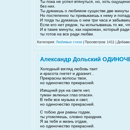
Ты пока не успел втянуться, но, хоть ощущен
без них.
Ты думаешь о любимом существе две минуты и
Но постепенно ты привыкаешь к нему и попада
И тогда ты думаешь о нем три часа и забывае
Если его нет рядом, ты испытываешь то же, ч
И в такие минуты, как наркоман, который ради
ты готов на все ради любви.
Категория:
Любимые стихи
| Просмотров: 1411 | Добави
Александр Дольский ОДИНОЧ
Холодный взгляд любовь таит
и красота гнетет и дразнит...
Прекрасны волосы твои,
но одиночество прекрасней.
Изящней рук на свете нет,
туман зеленых глаз опасен.
В тебе все музыка и свет,
но одиночество прекрасней.
С тобою дни равны годам,
ты утомляешь, словно праздник.
Я за тебя и жизнь отдам,
но одиночество прекрасней.