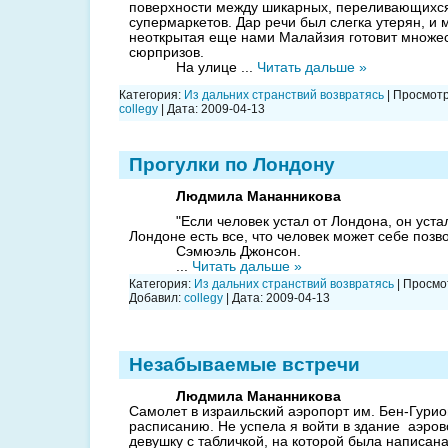
поверхности между шикарных, переливающихся
супермаркетов. Дар речи был слегка утерян, и 
неоткрытая еще нами Малайзия готовит множест
сюрпризов.
На улице
...
Читать дальше »
Категория:
Из дальних странствий возвратясь
| Просмотр
collegy
| Дата:
2009-04-13
Прогулки по Лондону
Людмила Мананникова
"Если человек устал от Лондона, он уста
Лондоне есть все, что человек может себе позво
Сэмюэль Джонсон.
...
Читать дальше »
Категория:
Из дальних странствий возвратясь
| Просмот
Добавил:
collegy
| Дата:
2009-04-13
Незабываемые встречи
Людмила Мананникова
Самолет в израильский аэропорт им. Бен-Гурио
расписанию. Не успела я войти в здание
аэров
девушку с табличкой, на которой была написан