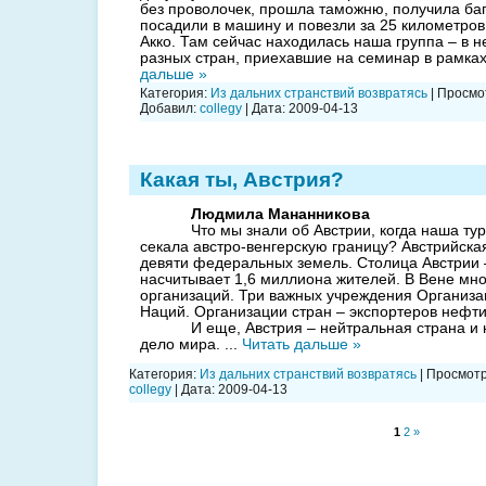
без проволочек, прошла таможню, получила ба
посадили в машину и повезли за 25 километров 
Акко. Там сейчас находилась наша группа – в 
разных стран, приехавшие на семинар в рамка
дальше »
Категория:
Из дальних странствий возвратясь
| Просмот
Добавил:
collegy
| Дата:
2009-04-13
Какая ты, Австрия?
Людмила Мананникова
Что мы знали об Австрии, когда наша ту
секала австро-венгерскую границу? Австрийская
девяти федеральных земель. Столица Австрии 
насчитывает 1,6 миллиона жителей. В Вене мн
организаций. Три важных учреждения Организ
Наций. Организации стран – экспортеров нефти и
И еще, Австрия – нейтральная страна и 
дело мира.
...
Читать дальше »
Категория:
Из дальних странствий возвратясь
| Просмотр
collegy
| Дата:
2009-04-13
1
2
»