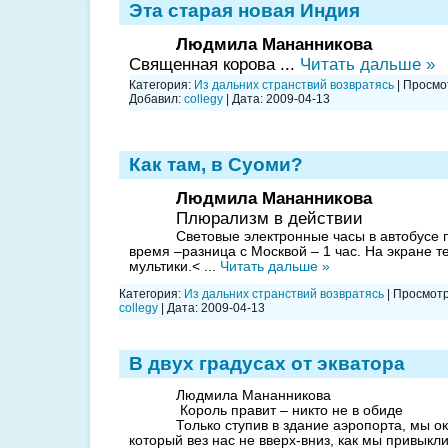
Эта старая новая Индия
Людмила Мананникова
Священная корова
...
Читать дальше »
Категория:
Из дальних странствий возвратясь
| Просмот
Добавил:
collegy
| Дата:
2009-04-13
Как там, в Суоми?
Людмила Мананникова
Плюрализм в действии
Световые электронные часы в ав­тобусе
время –разница с Москвой – 1 час. На экра­не 
мультики.
<
...
Читать дальше »
Категория:
Из дальних странствий возвратясь
| Просмотр
collegy
| Дата:
2009-04-13
В двух градусах от экватора
Людмила Мананникова
Король правит – никто не в обиде
Только ступив в здание аэропор­та, мы о
ко­торый вез нас не вверх-вниз, как мы привыкли