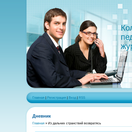
Ко
пе
жу
Главная
|
Регистрация
|
Вход
|
RSS
Дневник
Главная
»
Из дальних странствий возвратясь