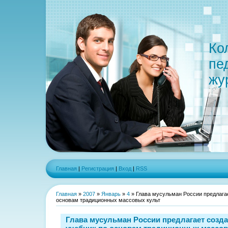
Ко
пе
жу
Главная
|
Регистрация
|
Вход
|
RSS
Главная
»
2007
»
Январь
»
4
» Глава мусульман России предлагае
основам традиционных массовых культ
Глава мусульман России предлагает созд