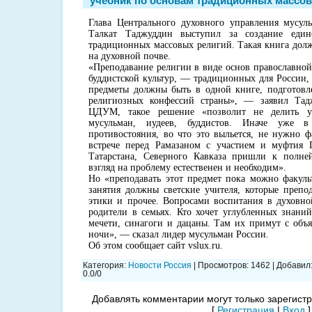
учебник по основам традиционных массов
Глава Центрального духовного управления мусу
Талкат Таджуддин выступил за создание един
традиционных массовых религий. Такая книга дол
на духовной почве.
«Преподавание религии в виде основ православной
буддистской культур, — традиционных для России,
предметы должны быть в одной книге, подготов
религиозных конфессий страны», — заявил Та
ЦДУМ, такое решение «позволит не делить уч
мусульман, иудеев, буддистов. Иначе уже 
противостояния, во что это выльется, не нужно ф
встрече перед Рамазаном с участием и муфтия Г
Татарстана, Северного Кавказа пришли к полне
взгляд на проблему естественен и необходим».
Но «преподавать этот предмет пока можно факульт
занятия должны светские учителя, которые препо
этики и прочее. Вопросами воспитания в духовно
родители в семьях. Кто хочет углубленных знаний
мечети, синагоги и дацаны. Там их примут с объ
ночи», — сказал лидер мусульман России.
Об этом сообщает сайт vslux.ru.
Категория
:
Новости Россия
|
Просмотров
:
1462
|
Добавил
0.0
/
0
Добавлять комментарии могут только зарегист
[
Регистрация
|
Вход
]