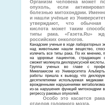
Организм человека может п
опухоль, если активирова
болезнью митохондрии. Именно
и нашли учёные из Университе
утверждают, что обычная 
кислота может таким способ
типы рака. «Газета.Ru» ж
российских онкологов.
Канадские ученые в ходе лабораторных э
над животными нашли вещество, спосо
излечить все типы рака. По их мнению, 
на здоровье пациентов, страдающих о
сможет молекула дихлоруксусной кислоты.
Группа ученых во главе с профес
Микелакисом из Университета Альберт
работы пришла к выводу, что дихлорук
десятилетиями используемая медиками
врожденными нарушениями метаболизма,
из-за нарушения функций митохондрии в 
регрессу раковых опухолей.
Особо это касается рака
отделов головного мозга.