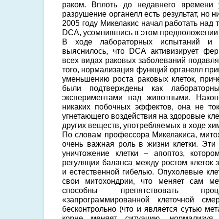
раком. Вплоть до недавнего времени 
разрушение органелл есть результат, но н
2005 году Микелакис начал работать над
DCA, усомнившись в этом предположении
В ходе лабораторных испытаний и 
выяснилось, что DCA активизирует фер
всех видах раковых заболеваний подавл
того, нормализация функций органелл пр
уменьшению роста раковых клеток, при
были подтверждены как лабораторн
экспериментами над животными. Након
никаких побочных эффектов, она не то
угнетающего воздействия на здоровые клет
других веществ, употребляемых в ходе хи
По словам профессора Микелакиса, мит
очень важная роль в жизни клетки. Эти
уничтожение клетки – апоптоз, которо
регуляции баланса между ростом клеток 
и естественной гибелью. Опухолевые кле
свои митохондрии, что меняет сам ме
способны препятствовать проц
«запрограммированной клеточной сме
бесконтрольно (что и является сутью ме
корне меняет ситуацию, нормализуя 