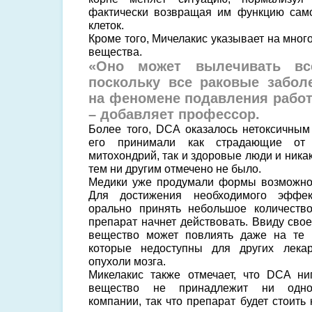
фактически возвращая им функцию сам
клеток.
Кроме того, Мичелакис указывает на мно
вещества.
«Оно может вылечивать в
поскольку все раковые забол
на феномене подавления рабо
– добавляет профессор.
Более того, DCA оказалось нетоксичным
его принимали как страдающие от
митохондрий, так и здоровые люди и ника
тем ни другим отмечено не было.
Медики уже продумали формы возможног
Для достижения необходимого эффек
орально принять небольшое количество
препарат начнет действовать. Ввиду сво
вещество может повлиять даже на те 
которые недоступны для других лекар
опухоли мозга.
Микелакис также отмечает, что DCA ни
вещество не принадлежит ни одно
компании, так что препарат будет стоить