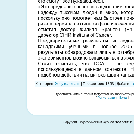
его смогут все нуждающиеся.
«Это предварительное исследование воод
надежду тысячам людей в мире, котор
поскольку оно помогает нам быстрее пон
рака и перейти к активной фазе излечени
отметил доктор Филипп Брантон (Phil
директор CIHR Institute of Cancer.
Предварительные результаты исследо
канадскими учеными в ноябре 2005 
результаты обнародовали лишь в октябре
экспериментов можно ознакомиться в жу
Стоит отметить, что DCA – не един
использующееся в данном контексте. 
подобном действии на митохондрии капса
Категория
:
Хочу все знать
|
Просмотров
:
1853
|
Добавил
:
Добавлять комментарии могут только зарегистрир
[
Регистрация
|
Вход
]
Copyright Педагогический журнал "Коллеги" И