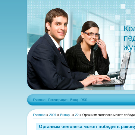
Ко
пе
жу
Главная
|
Регистрация
|
Вход
|
RSS
Главная
»
2007
»
Январь
»
22
» Организм человека может победи
Организм человека может победить раков