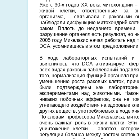
Уже с 30-х годов ХХ века митохондрии 
живой клетки, ответственные за эн
организма, – связывали с раковыми о
наблюдали дисфункцию митохондрий клето
раком. Вплоть до недавнего времени 
разрушение органелл есть результат, но н
2005 году Микелакис начал работать над
DCA, усомнившись в этом предположении
В ходе лабораторных испытаний и 
выяснилось, что DCA активизирует фер
всех видах раковых заболеваний подавл
того, нормализация функций органелл пр
уменьшению роста раковых клеток, при
были подтверждены как лабораторн
экспериментами над животными. Након
никаких побочных эффектов, она не то
угнетающего воздействия на здоровые клет
других веществ, употребляемых в ходе хи
По словам профессора Микелакиса, мит
очень важная роль в жизни клетки. Эти
уничтожение клетки – апоптоз, которо
регуляции баланса между ростом клеток 