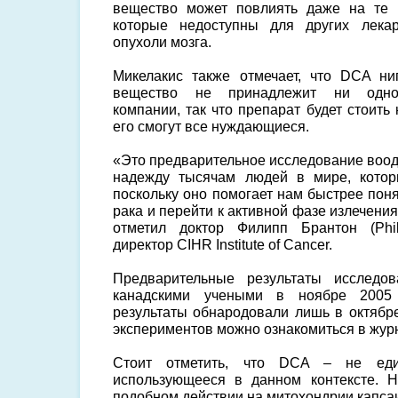
вещество может повлиять даже на те 
которые недоступны для других лекар
опухоли мозга.
Микелакис также отмечает, что DCA ни
вещество не принадлежит ни одно
компании, так что препарат будет стоить
его смогут все нуждающиеся.
«Это предварительное исследование воод
надежду тысячам людей в мире, котор
поскольку оно помогает нам быстрее пон
рака и перейти к активной фазе излечени
отметил доктор Филипп Брантон (Phil
директор CIHR Institute of Cancer.
Предварительные результаты исследо
канадскими учеными в ноябре 2005 
результаты обнародовали лишь в октябре
экспериментов можно ознакомиться в жу
Стоит отметить, что DCA – не един
использующееся в данном контексте. 
подобном действии на митохондрии капса