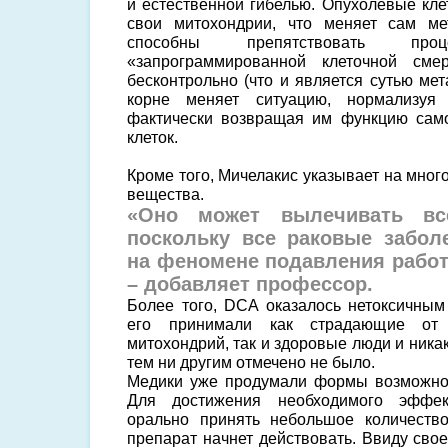
и естественной гибелью. Опухолевые кле
свои митохондрии, что меняет сам ме
способны препятствовать проц
«запрограммированной клеточной сме
бесконтрольно (что и является сутью ме
корне меняет ситуацию, нормализуя 
фактически возвращая им функцию сам
клеток.
Кроме того, Мичелакис указывает на мно
вещества.
«Оно может вылечивать в
поскольку все раковые забол
на феномене подавления рабо
– добавляет профессор.
Более того, DCA оказалось нетоксичным
его принимали как страдающие от
митохондрий, так и здоровые люди и ника
тем ни другим отмечено не было.
Медики уже продумали формы возможног
Для достижения необходимого эффек
орально принять небольшое количество
препарат начнет действовать. Ввиду сво