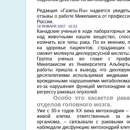
Редакция «Газеты.Ru» надеется увидет
отзывы о работе Микелакиса от професси
России.
18 ЯНВАРЯ 2007 10:22
Канадские ученые в ходе лабораторных э
над животными нашли вещество, спосо
излечить все типы рака. По их мнению, 
на здоровье пациентов, страдающих о
сможет молекула дихлоруксусной кислоты.
Группа ученых во главе с профес
Микелакисом из Университета Альберт
работы пришла к выводу, что дихлорук
десятилетиями используемая медиками
врожденными нарушениями метаболизма,
из-за нарушения функций митохондрии в 
регрессу раковых опухолей.
Особо это касается рака
отделов головного мозга.
Уже с 30-х годов ХХ века митохондрии 
живой клетки, ответственные за эн
организма, – связывали с раковыми о
наблюдали дисфункцию митохондрий клето