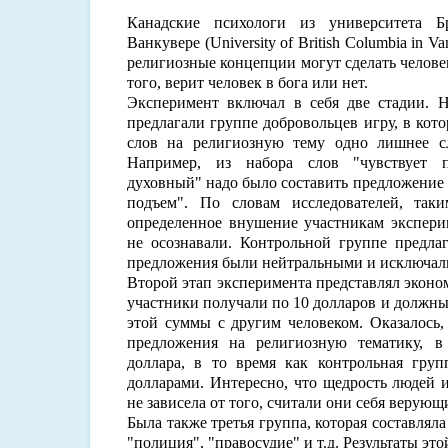
Канадские психологи из университета 
Ванкувере (University of British Columbia in V
религиозные концепции могут сделать челове
того, верит человек в бога или нет.
Эксперимент включал в себя две стадии. Н
предлагали группе добровольцев игру, в кот
слов на религиозную тему одно лишнее с
Например, из набора слов "чувствует 
духовный" надо было составить предложение 
подъем". По словам исследователей, так
определенное внушение участникам экспери
не осознавали. Контрольной группе предлаг
предложения были нейтральными и исключали
Второй этап эксперимента представлял эконо
участники получали по 10 долларов и должны
этой суммы с другим человеком. Оказалось,
предложения на религиозную тематику, в
доллара, в то время как контрольная груп
долларами. Интересно, что щедрость людей 
не зависела от того, считали они себя верующ
Была также третья группа, которая составлял
"полиция", "правосудие" и т.д. Результаты э