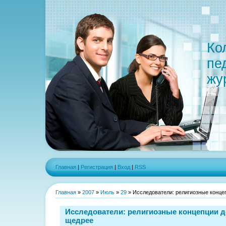
Ко
пе
жу
Главная
|
Регистрация
|
Вход
|
RSS
Главная
»
2007
»
Июль
»
29
» Исследователи: религиозные конце
Исследователи: религиозные концепции 
щедрее