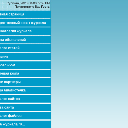
Суббота, 2026-08-08, 5:59 PM
Приветствую Вас
Гость
вная страница
ественный совет журнала
коллегия журнала
ка объявлений
алог статей
вник
тоальбом
тевая книга
и партнеры
а библиотечка
алог сайтов
та сайта
алог файлов
б журнала "К...