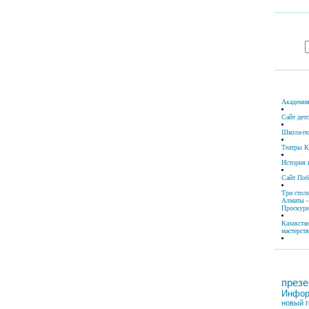
Академия
Сайт дет
Школа-по
Театры К
История 
Сайт По
Три стол
Алматы -
Проскури
Казахста
мастерств
презе
Инфор
новый г