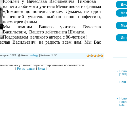
Юбилей у Вячеслава Васильевича Тихонова –
Дис
нашего любимого учителя Мельникова из фильма
«Доживем до понедельника». Думаем, не один
Мат
нынешний учитель выбрал свою профессию,
учи
посмотрев фильм.
Мат
Мы помним Вашего учителя, Вячеслав
учи
Васильевич,
Вашего лейтенанта Шмидта.
Поздравляем
великого актера с 80-летием!
Инт
еслав Васильевич, на радость всем нам! Мы Вас
мотров
:
1023
|
Добавил
:
collegy
|
Рейтинг
:
5.0
/
1
ентарии могут только зарегистрированные пользователи.
[
Регистрация
|
Вход
]
Ново
[1793]
Наш 
Ново
Росс
[151]