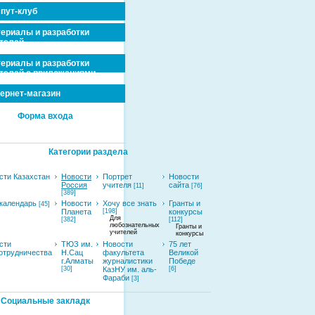
пут-клуб
ериалы и разработки
телей
ериалы и разработки
телей с приложениями
ернет-магазин
Форма входа
Категории раздела
сти Казахстан
Новости
Портрет
Новости
Россия
учителя
сайта
[11]
[76]
[389]
календарь
Новости
Хочу все знать
Гранты и
[45]
Планета
[198]
конкурсы
Для
[382]
[112]
любознательных
Гранты и
учителей
конкурсы
сти
ТЮЗ им.
Новости
75 лет
отрудничества
Н.Сац
факультета
Великой
г.Алматы
журналистики
Победе
[30]
КазНУ им. аль-
[6]
Фараби
[3]
Социальные закладк