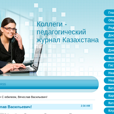
Гла
Общ
Коллеги -
Ред
педагогический
Дос
журнал Казахстана
Кат
Дне
Фо
Гос
Наш
Наш
|
RSS
Кат
Кар
» С юбилеем, Вячеслав Васильевич!
Кат
лав Васильевич!
2:34 AM
Клу