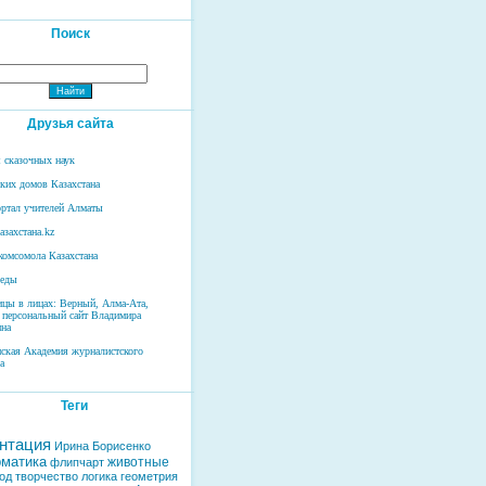
Поиск
Друзья сайта
 сказочных наук
ских домов Казахстана
ртал учителей Алматы
азахстана.kz
комсомола Казахстана
беды
ицы в лицах: Верный, Алма-Ата,
 персональный сайт Владимира
на
нская Академия журналистского
а
Теги
нтация
Ирина Борисенко
матика
животные
флипчарт
од
творчество
логика
геометрия