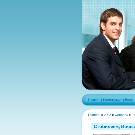
Главная
|
Регистрация
|
Вход
Главная
»
2008
»
Февраль
»
9
С юбилеем, Вячес