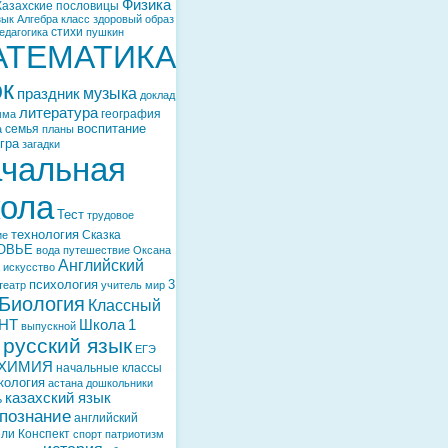
Физика
Казахские пословицы
зык
Алгебра
класс
здоровый образ
стихи
едагогика
пушкин
АТЕМАТИКА
ок
музыка
праздник
доклад
литература
география
мма
воспитание
семья
а
планы
гра
загадки
чальная
ола
Тест
трудовое
технология
Сказка
ие
ОВЬЕ
вода
путешествие
Оксана
Английский
искусство
психология
3
театр
учитель
мир
Биология
Классный
НТ
Школа
1
выпускной
русский язык
ЕГЭ
ХИМИЯ
начальные классы
кология
астана
дошкольники
казахский язык
ь
познание
английский
ели
Конспект
спорт
патриотизм