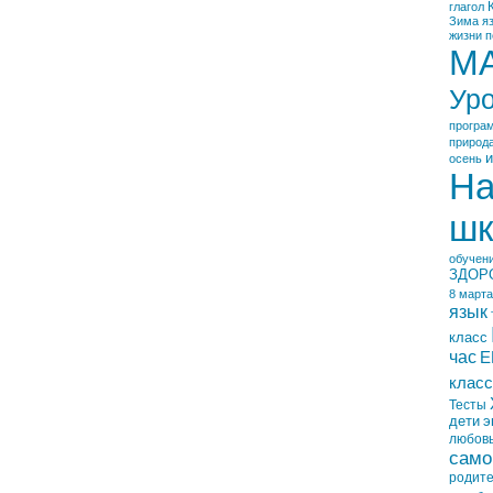
глагол
Зима
я
жизни
п
М
Ур
програ
природ
и
осень
На
шк
обучен
ЗДОР
8 марта
язык
класс
час
Е
класс
Тесты
дети
э
любов
само
родит