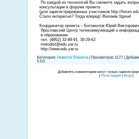
По каждой из технологий Вы сможете задать вопро
консультации в форуме проекта
(для зарегистрированных участников http://forum.edu.y
Cтало интересно? Тогда вперед! Желаем Удачи!
Координатор проекта – Богомолов Юрий Викторович
Ярославский Центр телекоммуникаций и информац
в образовании
тел. (4852) 32-88-91, 30-29-62
metodist@edu.yar.ru
http://www.edu.yar.ru
Категория
:
Новости Планета
|
Просмотров
:
1177
|
Добави
5.0
/
1
Добавлять комментарии могут только зарегистрир
[
Регистрация
|
Вход
]