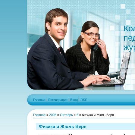
Ко
пе
жу
Главная
|
Регистрация
|
Вход
|
RSS
Главная
»
2008
»
Октябрь
»
6
» Физика и Жюль Верн
Физика и Жюль Верн