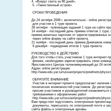
4. «Вокруг света за 80 дней»,
5. «Таинственный остров».
СРОКИ ПРОВЕДЕНИЯ
До 24 октября 2008 г. включительно - online регист
для участия в 1 туре проекта.
28 октября - публикация заданий 1 тура на сайте про
14 ноября - последний день приема ответов 1 тура;
приема визитных карточек от зарегистрированных к
через online форму на сайте проекта.
21 ноября - последний день приема Дневников кома
9 декабря - подведение итогов 1 тура проекта.
РУКОВОДСТВО К ДЕЙСТВИЮ
Для того чтобы стать участником 1 тура интернет-п
физике, необходимо зарегистрировать свою команд
Ярославского Центра телекоммуникаций до 24 октяб
Адрес online регистрации:
http://www.edu.yar.ru/russian/projects/predmets/physic
ОБРАТИТЕ ВНИМАНИЕ
Участие в интернет-проекте предполагает наличие
технических возможностей участников. До регистра
просим участников и руководителей ознакомиться 
требованиями к оформлению работ:
http://www.edu.yar.ru/russian/projects/predmets/physic
Вам предстоит подготовить электронные презентаци
документы, пересылать по электронной почте и за
сайта файлы и электронные архивы.