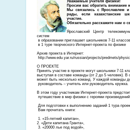
Уважаемые учителя физики!
Просим вас обратить внимание н
Мы связались с Ярославлем и 
рады, если казахстанские ш
участие.
Обязательно расскажите нам о св
Ярославский Центр телекоммун
систем
в образовании приглашает школьников 7-11 классов
в 1 туре творческого Интернет-проекта по физике
Архив проекта в Интернет:
http://www.edu.yar.ru/russian/projects/predmets/physic
О ПРОЕКТЕ
Принять участие в проекте могут школьники 7-11 кл
выступая в составе команды (от 2 до 5 человек). В
может быть несколько команд. У каждой команды д
руководитель – учитель или руководитель кружка.
В этом году участникам Интернет-проекта предстои
путешествие в мир физики с героями произведени
Для подготовки к выполнению заданий 1 тура прое
Вам прочитать книги:
1. «15-летний капитан»,
2. «Дети капитана Гранта»,
3. «20000 лье под водой»,