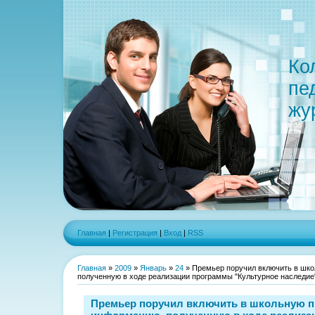
Ко
пе
жу
Главная
|
Регистрация
|
Вход
|
RSS
Главная
»
2009
»
Январь
»
24
» Премьер поручил включить в шк
полученную в ходе реализации программы "Культурное наследие
Премьер поручил включить в школьную 