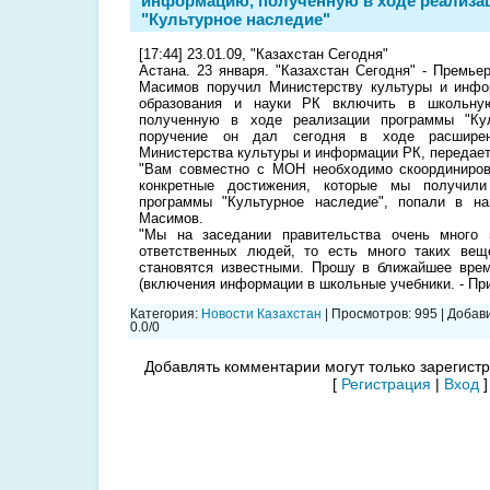
информацию, полученную в ходе реализа
"Культурное наследие"
[17:44] 23.01.09, "Казахстан Сегодня"
Астана. 23 января. "Казахстан Сегодня" - Премье
Масимов поручил Министерству культуры и инфо
образования и науки РК включить в школьну
полученную в ходе реализации программы "Кул
поручение он дал сегодня в ходе расширен
Министерства культуры и информации РК, передает
"Вам совместно с МОН необходимо скоординиров
конкретные достижения, которые мы получили
программы "Культурное наследие", попали в на
Масимов.
"Мы на заседании правительства очень много
ответственных людей, то есть много таких вещ
становятся известными. Прошу в ближайшее врем
(включения информации в школьные учебники. - Прим
Категория
:
Новости Казахстан
|
Просмотров
:
995
|
Добав
0.0
/
0
Добавлять комментарии могут только зарегист
[
Регистрация
|
Вход
]