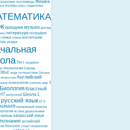
Физика
Казахские пословицы
зык
Алгебра
класс
педагогика
АТЕМАТИКА
ок
музыка
праздник
доклад
литература
география
мма
воспитание
семья
а
планы
гра
загадки
чальная
ола
Тест
трудовое
технология
Сказка
ие
ОВЬЕ
вода
путешествие
Оксана
Английский
искусство
психология
3
театр
учитель
мир
Биология
Классный
НТ
Школа
1
выпускной
русский язык
ЕГЭ
ХИМИЯ
начальные классы
кология
астана
дошкольники
казахский язык
любовь
познание
английский
ели
Конспект
спорт
патриотизм