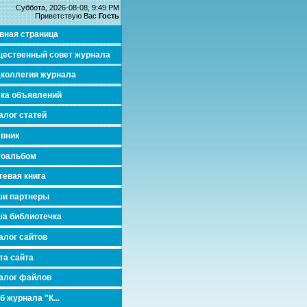
Суббота, 2026-08-08, 9:49 PM
Приветствую Вас
Гость
вная страница
ественный совет журнала
коллегия журнала
ка объявлений
алог статей
вник
тоальбом
тевая книга
и партнеры
а библиотечка
алог сайтов
та сайта
алог файлов
б журнала "К...