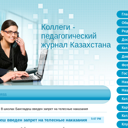
Гла
Общ
Коллеги -
Ред
педагогический
Дос
журнал Казахстана
Кат
Дне
Фо
Гос
Наш
Наш
|
RSS
Кат
Кар
 В школах Бангладеш введен запрет на телесные наказания
Кат
еш введен запрет на телесные наказания
5:07 PM
Клу