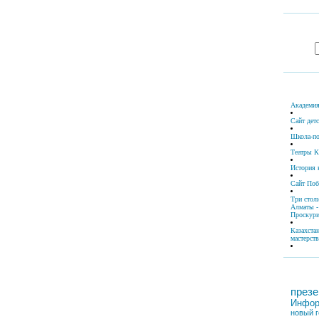
Академия
Сайт дет
Школа-по
Театры К
История 
Сайт По
Три стол
Алматы -
Проскури
Казахста
мастерств
презе
Инфор
новый г