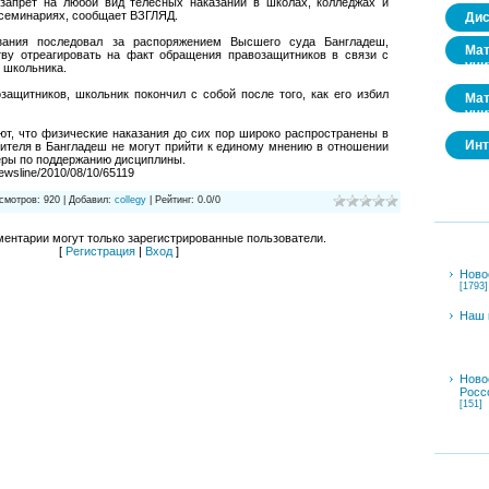
запрет на любой вид телесных наказаний в школах, колледжах и
семинариях, сообщает ВЗГЛЯД.
Дис
зания последовал за распоряжением Высшего суда Бангладеш,
Мат
тву отреагировать на факт обращения правозащитников в связи с
учи
 школьника.
ащитников, школьник покончил с собой после того, как его избил
Мат
учи
т, что физические наказания до сих пор широко распространены в
Инт
ителя в Бангладеш не могут прийти к единому мнению в отношении
еры по поддержанию дисциплины.
newsline/2010/08/10/65119
смотров
:
920
|
Добавил
:
collegy
|
Рейтинг
:
0.0
/
0
ентарии могут только зарегистрированные пользователи.
[
Регистрация
|
Вход
]
Ново
[1793]
Наш 
Ново
Росс
[151]