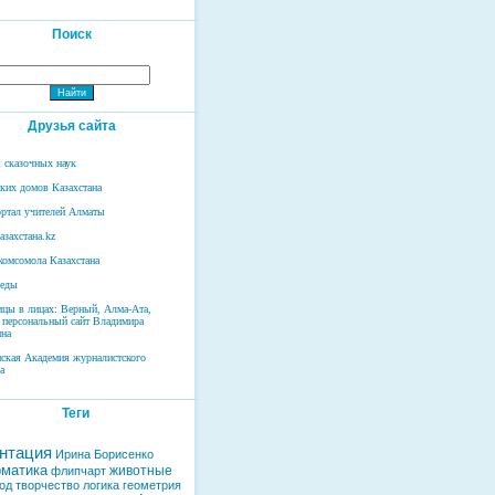
Поиск
Друзья сайта
 сказочных наук
ских домов Казахстана
ртал учителей Алматы
азахстана.kz
комсомола Казахстана
беды
ицы в лицах: Верный, Алма-Ата,
 персональный сайт Владимира
на
нская Академия журналистского
а
Теги
нтация
Ирина Борисенко
матика
животные
флипчарт
од
творчество
логика
геометрия