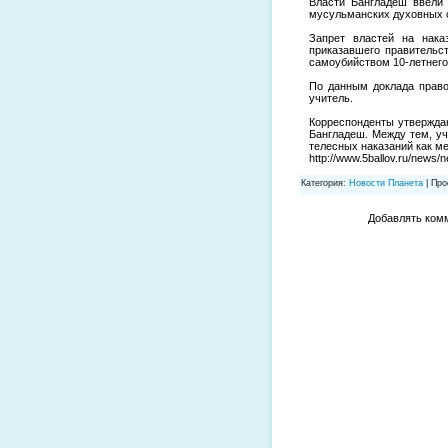
Власти Бангладеш ввели 
мусульманских духовных 
Запрет властей на нака
приказавшего правительс
самоубийством 10-летнего
По данным доклада правоз
учитель.
Корреспонденты утверждаю
Бангладеш. Между тем, уч
телесных наказаний как м
http://www.5ballov.ru/news/
Категория
:
Новости Планета
|
Про
Добавлять комм