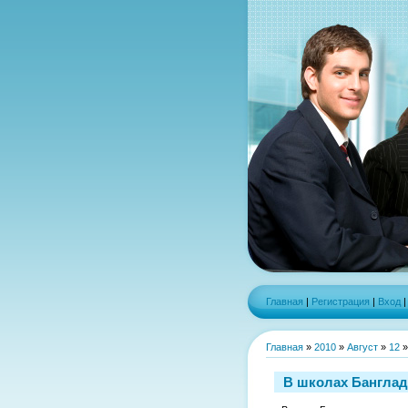
Главная
|
Регистрация
|
Вход
Главная
»
2010
»
Август
»
12
»
В школах Банглад