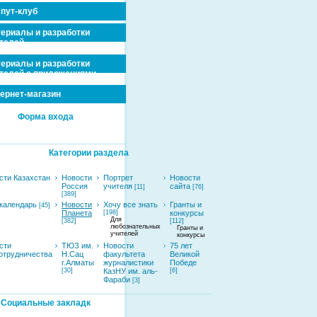
пут-клуб
ериалы и разработки
телей
ериалы и разработки
телей с приложениями
ернет-магазин
Форма входа
Категории раздела
сти Казахстан
Новости
Портрет
Новости
Россия
учителя
сайта
[11]
[76]
[389]
календарь
Новости
Хочу все знать
Гранты и
[45]
Планета
[198]
конкурсы
Для
[382]
[112]
любознательных
Гранты и
учителей
конкурсы
сти
ТЮЗ им.
Новости
75 лет
отрудничества
Н.Сац
факультета
Великой
г.Алматы
журналистики
Победе
[30]
КазНУ им. аль-
[6]
Фараби
[3]
Социальные закладк