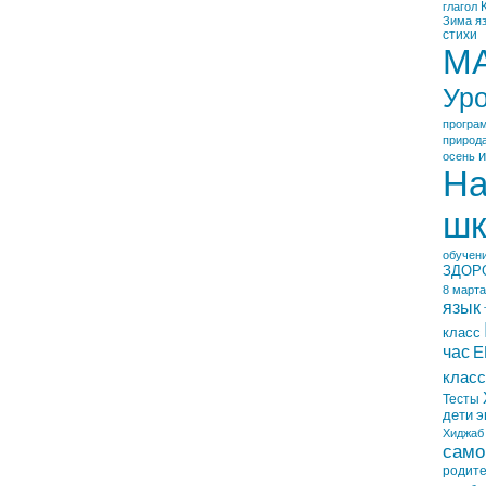
глагол
Зима
я
стихи
М
Ур
програ
природ
и
осень
На
шк
обучен
ЗДОР
8 марта
язык
класс
час
Е
класс
Тесты
дети
э
Хиджаб
само
родит