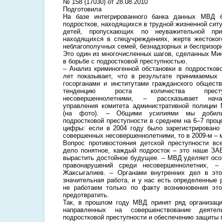
№ 158 (17030) от 28.08.2010
Подготовила
На базе интегрированного банка данных МВД 
подростков, находящихся в трудной жизненной ситу
детей, пропускающих по неуважительной пр
находящихся в спецучреждениях, жертв жестоког
неблагополучных семей, безнадзорных и беспризор
Это один из многочисленных шагов, сделанных Ми
в борьбе с подростковой преступностью.
– Анализ криминогенной обстановки в подростков
лет показывает, что в результате принимаемых
госорганами и институтами гражданского общест
тенденцию роста количества престу
несовершеннолетними, – рассказывает нача
управления комитета административной полиции
(на фото). – Общими усилиями мы добили
подростковой преступности в среднем на 6–7 проц
цифры: если в 2004 году было зарегистрировано 
совершенных несовершеннолетними, то в 2009-м – м
Вопрос противостояния детской преступности все
дело понятное, каждый подросток – это наше ЗА
вырастить достойное будущее. – МВД уделяет осо
правонарушений среди несовершеннолетних, –
Жаксыгалиев. – Органами внутренних дел в это
значительная работа, и у нас есть определенные 
не работаем только по факту возникновения эт
предотвратить.
Так, в прошлом году МВД принят ряд организаци
направленных на совершенствование деятел
подростковой преступности и обеспечению защиты 