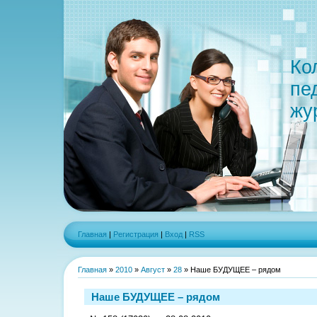
Ко
пе
жу
Главная
|
Регистрация
|
Вход
|
RSS
Главная
»
2010
»
Август
»
28
» Наше БУДУЩЕЕ – рядом
Наше БУДУЩЕЕ – рядом