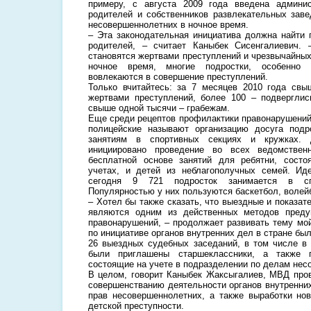
примеру, с августа 2009 года введена админис
родителей и собственников развлекательных заве
несовершеннолетних в ночное время.
– Эта законодательная инициатива должна найти 
родителей, – считает Каныбек Сисенгалиевич. 
становятся жертвами преступлений и чрезвычайных
ночное время, многие подростки, особенно 
вовлекаются в совершение преступлений.
Только вчитайтесь: за 7 месяцев 2010 года свы
жертвами преступлений, более 100 – подвергли
свыше одной тысячи – грабежам.
Еще среди рецептов профилактики правонарушений
полицейские называют организацию досуга подр
занятиям в спортивных секциях и кружках. 
инициировано проведение во всех ведомствен
бесплатной основе занятий для ребятни, состо
учетах, и детей из неблагополучных семей. Ид
сегодня 9 721 подросток занимается в с
Популярностью у них пользуются баскетбол, волей
– Хотел бы также сказать, что выездные и показа
являются одним из действенных методов преду
правонарушений, – продолжает развивать тему мой
по инициативе органов внутренних дел в стране бы
26 выездных судебных заседаний, в том числе в 
были приглашены старшеклассники, а также п
состоящие на учете в подразделении по делам нес
В целом, говорит Каныбек Жаксыгалиев, МВД пров
совершенстванию деятельности органов внутренни
прав несовершеннолетних, а также выработки но
детской преступности.