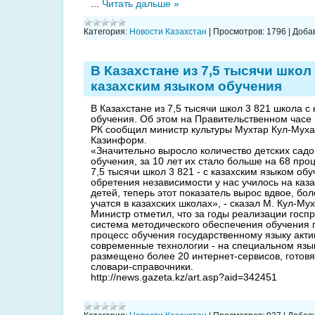
...
Читать дальше »
Категория:
Новости Казахстан
|
Просмотров:
1796
|
Доба
В Казахстане из 7,5 тысячи школ
казахским языком обучения
В Казахстане из 7,5 тысячи школ 3 821 школа с
обучения. Об этом на Правительственном час
РК сообщил министр культуры Мухтар Кул-Мух
Казинформ.
«Значительно выросло количество детских садо
обучения, за 10 лет их стало больше на 68 проц
7,5 тысячи школ 3 821 - с казахским языком об
обретения независимости у нас училось на каз
детей, теперь этот показатель вырос вдвое, бо
учатся в казахских школах», - сказал М. Кул-Му
Министр отметил, что за годы реализации гос
система методического обеспечения обучения г
процесс обучения государственному языку акт
современные технологии - на специальном язы
размещено более 20 интернет-сервисов, готов
словари-справочники.
http://news.gazeta.kz/art.asp?aid=342451