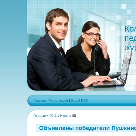
Ко
пе
жу
Главная
|
Регистрация
|
Вход
|
RSS
Главная
»
2011
»
Июнь
»
08
Объявлены победители Пушкинс