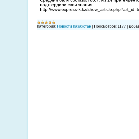
Средний балл составил 86,7. Из 24 претенденто
подтвердили свои знания.
http://www.express-k.kz/show_article.php?art_id=
Категория:
Новости Казахстан
|
Просмотров:
1177
|
Добав