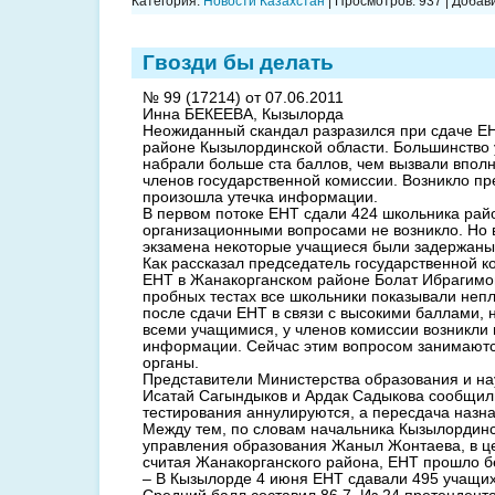
Категория:
Новости Казахстан
|
Просмотров:
937
|
Добави
Гвозди бы делать
№ 99 (17214) от 07.06.2011
Инна БЕКЕЕВА, Кызылорда
Неожиданный скандал разразился при сдаче Е
районе Кызылординской области. Большинство 
набрали больше ста баллов, чем вызвали впол
членов государственной комиссии. Возникло пр
произошла утечка информации.
В первом потоке ЕНТ сдали 424 школьника рай
организационными вопросами не возникло. Но 
экзамена некоторые учащиеся были задержаны
Как рассказал председатель государственной 
ЕНТ в Жанакорганском районе Болат Ибрагимо
пробных тестах все школьники показывали непл
после сдачи ЕНТ в связи с высокими баллами,
всеми учащимися, у членов комиссии возникли 
информации. Сейчас этим вопросом занимают
органы.
Представители Министерства образования и н
Исатай Сагындыков и Ардак Садыкова сообщили
тестирования аннулируются, а пересдача назна
Между тем, по словам начальника Кызылординс
управления образования Жаныл Жонтаева, в це
считая Жанакорганского района, ЕНТ прошло бе
– В Кызылорде 4 июня ЕНТ сдавали 495 учащихс