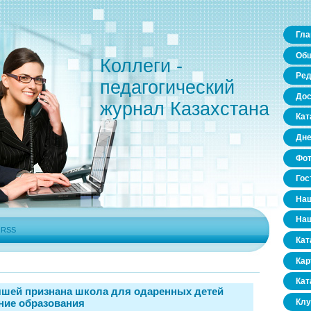
Гла
Общ
Коллеги -
Ред
педагогический
Дос
журнал Казахстана
Кат
Дне
Фо
Гос
Наш
Наш
|
RSS
Кат
Кар
Кат
чшей признана школа для одаренных детей
ение образования
Клу