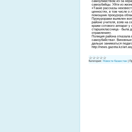
самоубийством из-за нера
самоубийцы. Уйти из жизн
«Такие рассказы неизвест
ценностях, в том числе о 
помощник прокурора обла
Прокурорами выявлен воп
районе учителя, взяв на 
кражи сотового аппарат у 
старшеклассница - была д
отравления».
Полиция района отказала 
самоубийства». Виновные 
дальше заниматься педаго
http://news.gazeta.kz/art.
Категория:
Новости Казахстан
|
П