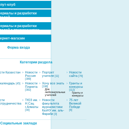
пут-клуб
ериалы и разработки
телей
ериалы и разработки
телей с приложениями
ернет-магазин
Форма входа
Категории раздела
сти Казахстан
Новости
Портрет
Новости
Россия
учителя
сайта
[11]
[76]
[389]
календарь
Новости
Хочу все знать
Гранты и
[45]
Планета
[198]
конкурсы
Для
[382]
[112]
любознательных
Гранты и
учителей
конкурсы
сти
ТЮЗ им.
Новости
75 лет
отрудничества
Н.Сац
факультета
Великой
г.Алматы
журналистики
Победе
[30]
КазНУ им. аль-
[6]
Фараби
[3]
Социальные закладк