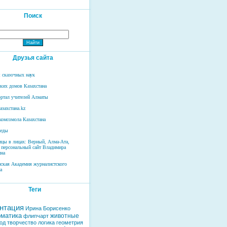
Поиск
Друзья сайта
 сказочных наук
ских домов Казахстана
ртал учителей Алматы
азахстана.kz
комсомола Казахстана
беды
ицы в лицах: Верный, Алма-Ата,
 персональный сайт Владимира
на
нская Академия журналистского
а
Теги
нтация
Ирина Борисенко
матика
животные
флипчарт
од
творчество
логика
геометрия