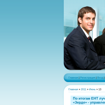
Главная
|
Регистрация
|
Вход
Главная
»
2011
»
Июнь
»
13
По итогам ЕНТ лу
«Зерде» - управл