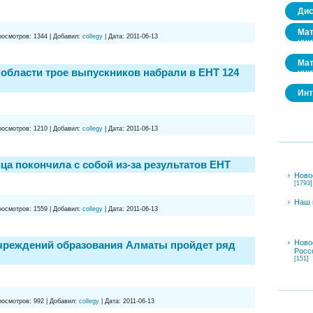
Дис
Мат
росмотров:
1344
|
Добавил:
collegy
|
Дата:
2011-06-13
учи
Мат
 области трое выпускников набрали в ЕНТ 124
учи
Инт
росмотров:
1210
|
Добавил:
collegy
|
Дата:
2011-06-13
а покончила с собой из-за результатов ЕНТ
Ново
[1793]
Наш 
росмотров:
1559
|
Добавил:
collegy
|
Дата:
2011-06-13
Ново
чреждений образования Алматы пройдет ряд
Росс
[151]
росмотров:
992
|
Добавил:
collegy
|
Дата:
2011-06-13