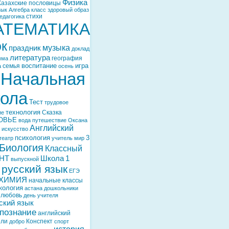
Физика
Казахские пословицы
зык
Алгебра
класс
здоровый образ
стихи
едагогика
АТЕМАТИКА
ок
музыка
праздник
доклад
литература
география
мма
воспитание
игра
семья
а
осень
Начальная
ола
Тест
трудовое
технология
Сказка
ие
ОВЬЕ
вода
путешествие
Оксана
Английский
искусство
психология
3
театр
учитель
мир
Биология
Классный
НТ
Школа
1
выпускной
русский язык
ЕГЭ
ХИМИЯ
начальные классы
кология
астана
дошкольники
любовь
день учителя
ский язык
познание
английский
ели
Конспект
добро
спорт