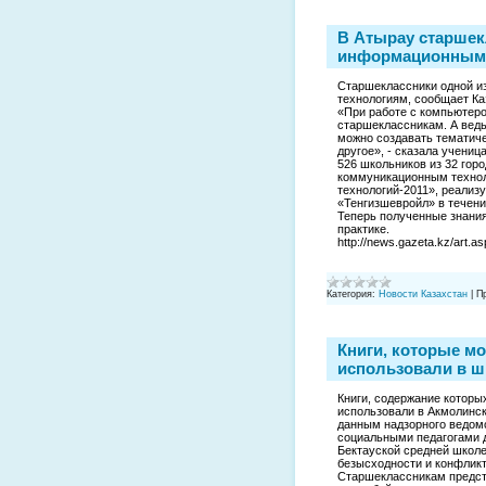
В Атырау старшек
информационным 
Старшеклассники одной и
технологиям, сообщает Ка
«При работе с компьютеро
старшеклассникам. А ведь
можно создавать тематиче
другое», - сказала учени
526 школьников из 32 го
коммуникационным технол
технологий-2011», реал
«Тенгизшевройл» в течени
Теперь полученные знани
практике.
http://news.gazeta.kz/art.
Категория:
Новости Казахстан
|
П
Книги, которые мо
использовали в ш
Книги, содержание которы
использовали в Акмолинск
данным надзорного ведом
социальными педагогами д
Бектауской средней школе
безысходности и конфликт
Старшеклассникам предст