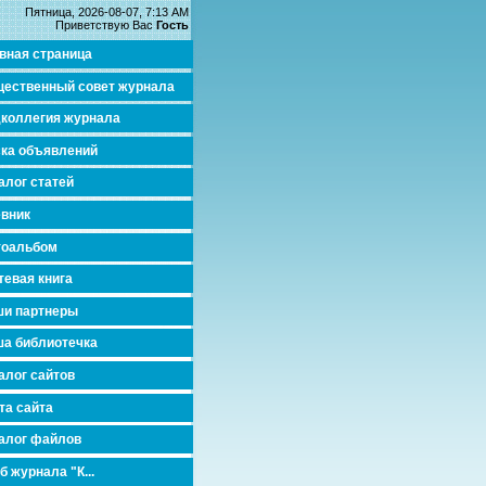
Пятница, 2026-08-07, 7:13 AM
Приветствую Вас
Гость
вная страница
ественный совет журнала
коллегия журнала
ка объявлений
алог статей
вник
тоальбом
тевая книга
и партнеры
а библиотечка
алог сайтов
та сайта
алог файлов
б журнала "К...