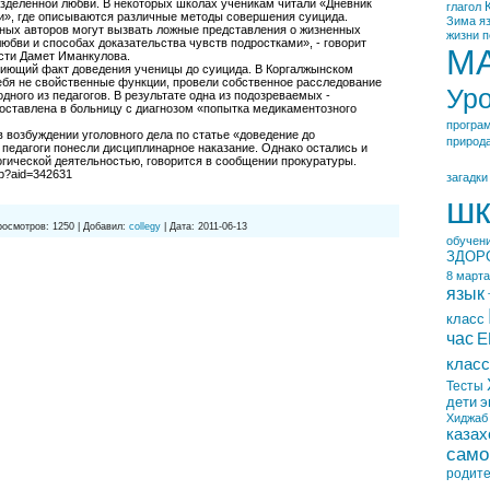
зделенной любви. В некоторых школах ученикам читали «Дневник
глагол
и», где описываются различные методы совершения суицида.
Зима
я
ных авторов могут вызвать ложные представления о жизненных
жизни
п
любви и способах доказательства чувств подростками», - говорит
М
сти Дамет Иманкулова.
иющий факт доведения ученицы до суицида. В Коргалжынском
себя не свойственные функции, провели собственное расследование
Ур
одного из педагогов. В результате одна из подозреваемых -
оставлена в больницу с диагнозом «попытка медикаментозного
програ
в возбуждении уголовного дела по статье «доведение до
природ
педагоги понесли дисциплинарное наказание. Однако остались и
гической деятельностью, говорится в сообщении прокуратуры.
asp?aid=342631
загадки
шк
росмотров:
1250
|
Добавил:
collegy
|
Дата:
2011-06-13
обучен
ЗДОР
8 марта
язык
класс
час
Е
класс
Тесты
дети
э
Хиджаб
казах
само
родит