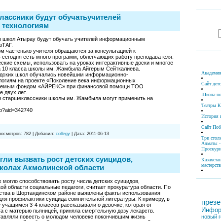
лассники будут обучатьучителей
технологиям
з школ Атырау будут обучать учителей информационным
зТАГ.
м частенько учителя обращаются за консультацией к
 сегодня есть много программ, облегчающих работу преподавателя:
ские схемы, использовать на уроках интерактивные доски и многое
ца 10 класса школы им. Жамбыла Айгерым Сейткалиева.
Академия
родских школ обучались новейшим информационно-
огиям на проекте «Поколение века информационных
Сайт дет
изуемым фондом «АЙРЕКС» при финансовой помощи ТОО
е двух лет.
Школа-по
я старшеклассники школы им. Жамбыла могут применить на
Театры К
asp?aid=342740
История 
Сайт По
росмотров:
782
|
Добавил:
collegy
|
Дата:
2011-06-13
Три стол
Алматы -
Проскури
гли вызвать рост детских суицидов,
Казахста
мастерств
колах Акмолинской области
х могло способствовать росту числа детских суицидов,
ой области социальные педагоги, считает прокуратура области. По
ства в Шортандинском районе выявлены факты использования
ля профилактики суицида сомнительной литературы. К примеру, в
презе
 учащимся 3-4 классов рассказывали о девочке, которая от
Инфор
а с матерью пьяницей, приняла смертельную дозу лекарств.
авляли повесть о молодом человеке покончившим жизнь
новый г