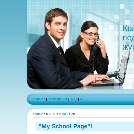
Ко
пе
жу
Главная
|
Регистрация
|
Вход
|
RSS
Главная
»
2011
»
Июль
»
20
“My School Page”!