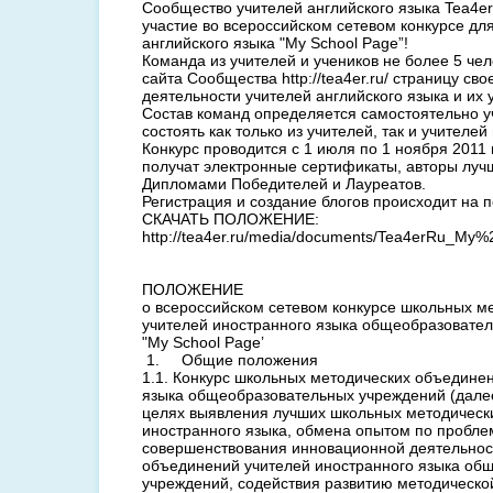
Сообщество учителей английского языка Tea4er
участие во всероссийском сетевом конкурсе для
английского языка "My School Page”!
Команда из учителей и учеников не более 5 че
сайта Сообщества http://tea4er.ru/ страницу св
деятельности учителей английского языка и их 
Состав команд определяется самостоятельно у
состоять как только из учителей, так и учителей
Конкурс проводится с 1 июля по 1 ноября 2011 
получат электронные сертификаты, авторы луч
Дипломами Победителей и Лауреатов.
Регистрация и создание блогов происходит на пор
СКАЧАТЬ ПОЛОЖЕНИЕ:
http://tea4er.ru/media/documents/Tea4erRu_My
ПОЛОЖЕНИЕ
о всероссийском сетевом конкурсе школьных м
учителей иностранного языка общеобразовате
"My School Page’
1. Общие положения
1.1. Конкурс школьных методических объедине
языка общеобразовательных учреждений (далее
целях выявления лучших школьных методическ
иностранного языка, обмена опытом по пробле
совершенствования инновационной деятельнос
объединений учителей иностранного языка об
учреждений, содействия развитию методическо