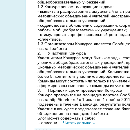
общеобразовательных учреждений.
1.2.Конкурс решает следующие задачи:
- выявить и распространить актуальный опыт р
методических объединений учителей иностранн
общеобразовательных учреждений;
- содействовать обновлению содержания, форм
работы в общеобразовательных учреждениях;
- стимулировать профессиональный рост педаго
коллективов.
1.3.Организатором Конкурса является Сообщес
языка Tea4er.ru
2. Участники Конкурса
Участниками Конкурса могут быть команды, сост
учеников общеобразовательных учреждений, п
школьных методических объединений учителей
общеобразовательных учреждений. Количество 
более 5, контингент участников определяется 
Команды могут состоять или только из учителей
сформированы смешанные команды из учителей
3. Порядок и сроки проведения Конкурса
Конкурс проводится на площадке портала Сооб
языка http://tea4er.ru/ с 1 июля по 1 ноября 201
подведены в течение 1 месяца, результаты появ
Участие в конкурсе предполагает создание бло
объединения на площадке Tea4er.ru.
Блог может содержать в себе:
- описани
...
Читать дальше »