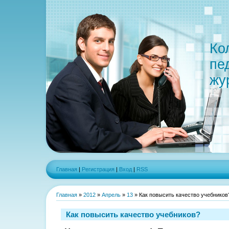
Ко
пе
жу
Главная
|
Регистрация
|
Вход
|
RSS
Главная
»
2012
»
Апрель
»
13
» Как повысить качество учебников
Как повысить качество учебников?