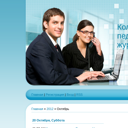
Ко
пе
жу
Главная
|
Регистрация
|
Вход
|
RSS
Главная
»
2012
»
Октябрь
20 Октября, Суббота