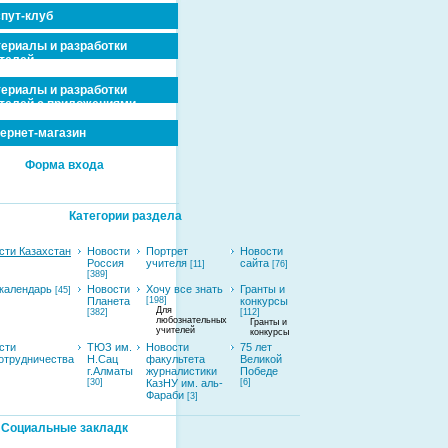
пут-клуб
ериалы и разработки
телей
ериалы и разработки
телей с приложениями
ернет-магазин
Форма входа
Категории раздела
сти Казахстан
Новости
Портрет
Новости
Россия
учителя
сайта
[11]
[76]
[389]
календарь
Новости
Хочу все знать
Гранты и
[45]
Планета
[198]
конкурсы
Для
[382]
[112]
любознательных
Гранты и
учителей
конкурсы
сти
ТЮЗ им.
Новости
75 лет
отрудничества
Н.Сац
факультета
Великой
г.Алматы
журналистики
Победе
[30]
КазНУ им. аль-
[6]
Фараби
[3]
Социальные закладк