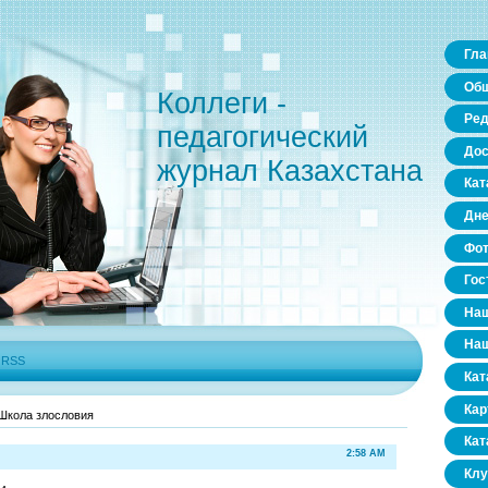
Гла
Общ
Коллеги -
Ред
педагогический
Дос
журнал Казахстана
Кат
Дне
Фо
Гос
Наш
Наш
|
RSS
Кат
Кар
Школа злословия
Кат
2:58 AM
Клу