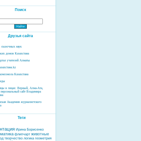
Поиск
Друзья сайта
 сказочных наук
ских домов Казахстана
ртал учителей Алматы
азахстана.kz
комсомола Казахстана
беды
ицы в лицах: Верный, Алма-Ата,
 персональный сайт Владимира
на
нская Академия журналистского
а
Теги
нтация
Ирина Борисенко
матика
животные
флипчарт
од
творчество
логика
геометрия