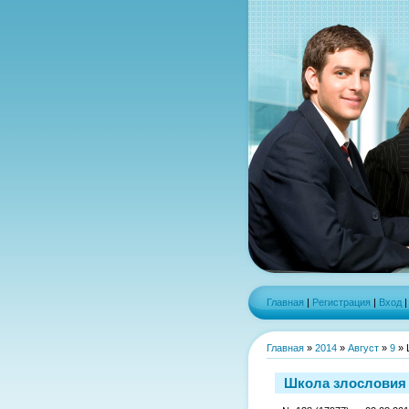
Главная
|
Регистрация
|
Вход
Главная
»
2014
»
Август
»
9
» 
Школа злословия