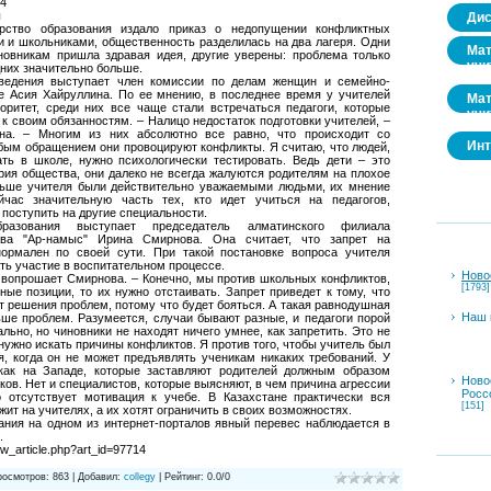
14
ы
Дис
рство образования издало приказ о недопущении конфликтных
 и школьниками, общественность разделилась на два лагеря. Одни
Мат
иновникам пришла здравая идея, другие уверены: проблема только
учи
дних значительно больше.
введения выступает член комиссии по делам женщин и семейно-
е Асия Хайруллина. По ее мнению, в последнее время у учителей
Мат
оритет, среди них все чаще стали встречаться педагоги, которые
учи
 к своим обязанностям. – Налицо недостаток подготовки учителей, –
на. – Многим из них абсолютно все равно, что происходит со
Инт
бым обращением они провоцируют конфликты. Я считаю, что людей,
ть в школе, нужно психологически тестировать. Ведь дети – это
рия общества, они далеко не всегда жалуются родителям на плохое
ньше учителя были действительно уважаемыми людьми, их мнение
ас значительную часть тех, кто идет учиться на педагогов,
г поступить на другие специальности.
разования выступает председатель алматинского филиала
тва "Ар-намыс" Ирина Смирнова. Она считает, что запрет на
ормален по своей сути. При такой постановке вопроса учителя
ть участие в воспитательном процессе.
Ново
– вопрошает Смирнова. – Конечно, мы против школьных конфликтов,
[1793]
ные позиции, то их нужно отстаивать. Запрет приведет к тому, что
т решения проблем, потому что будет бояться. А такая равнодушная
Наш 
ше проблем. Разумеется, случаи бывают разные, и педагоги порой
льно, но чиновники не находят ничего умнее, как запретить. Это не
нужно искать причины конфликтов. Я против того, чтобы учитель был
я, когда он не может предъявлять ученикам никаких требований. У
 как на Западе, которые заставляют родителей должным образом
Ново
ков. Нет и специалистов, которые выясняют, в чем причина агрессии
Росс
 отсутствует мотивация к учебе. В Казахстане практически вся
[151]
жит на учителях, а их хотят ограничить в своих возможностях.
вания на одном из интернет-порталов явный перевес наблюдается в
.
w_article.php?art_id=97714
росмотров
:
863
|
Добавил
:
collegy
|
Рейтинг
:
0.0
/
0