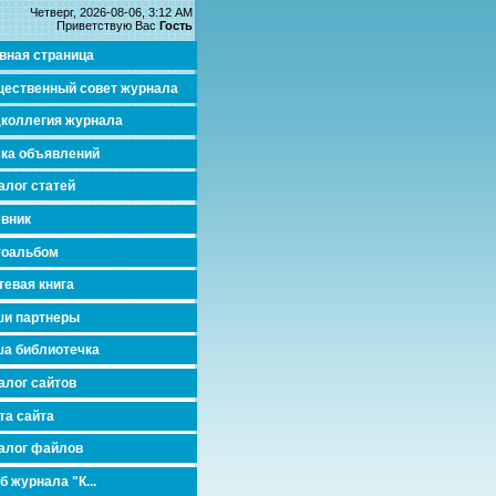
Четверг, 2026-08-06, 3:12 AM
Приветствую Вас
Гость
вная страница
ественный совет журнала
коллегия журнала
ка объявлений
алог статей
вник
тоальбом
тевая книга
и партнеры
а библиотечка
алог сайтов
та сайта
алог файлов
б журнала "К...