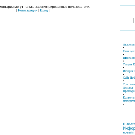
ентарии могут только зарегистрированные пользователи.
[
Регистрация
|
Вход
]
Академия
Сайт дет
Школа-по
Театры К
История 
Сайт По
Три стол
Алматы -
Проскури
Казахста
мастерств
презе
Инфор
новый г