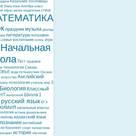
Казахские пословицы
задачи
ка
Зима
язык
Алгебра
класс
стихи
й образ жизни
педагогика
АТЕМАТИКА
ок
музыка
праздник
доклад
литература
география
мма
воспитание
игра
семья
а
осень
Начальная
ола
Тест
трудовое
технология
Сказка
ие
ОВЬЕ
вода
путешествие
Оксана
Английский
искусство
психология
3
театр
учитель
мир
Биология
Классный
НТ
Школа
1
выпускной
русский язык
ЕГЭ
ХИМИЯ
начальные классы
кология
астана
дошкольники
казахский язык
любовь
познание
английский
ели
Конспект
спорт
патриотизм
история
концерт
обучение