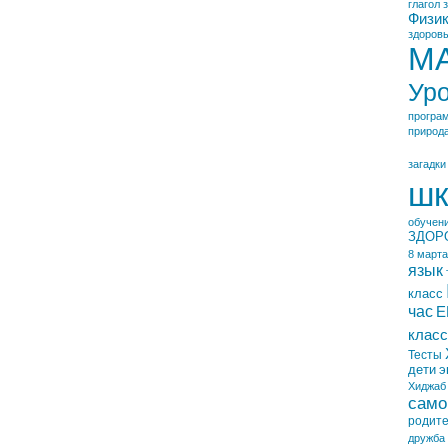
глагол
Физи
здоровы
М
Ур
програ
природ
загадки
шк
обучен
ЗДОР
8 марта
язык
класс
час
Е
класс
Тесты
дети
э
Хиджаб
само
родит
дружба