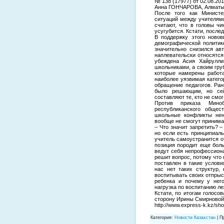
№ 138 (17977) от 02.08.20
Анна ГОНЧАРОВА, Алмат
После того как Министе
ситуаций между учителями
считают, что в головы ч
усугубится. Кстати, после
В поддержку этого ново
демографической политик
значительно снизился авт
наплевательски относятся
убеждена Асия Хайрулли
школьниками, а своим гру
которые намерены работа
наиболее уязвимая катего
обращение педагогов. Ра
было решающим, но сейч
составляют те, кто не смо
Против приказа Миноб
республиканского общес
школьные конфликты нен
вообще не смогут принима
– Что значит запретить? 
но если есть принципиаль
учитель самоустранится о
позиция породит еще боль
ведут себя непрофессиона
решит вопрос, потому что 
поставлен в такие услови
нас нет таких структур,
воспитывать своих отпрыс
ребенка и почему у него
нагрузка по воспитанию ле
Кстати, по итогам голосо
сторону Ирины Смирновой
http://www.express-k.kz/sho
Категория
:
Новости Казахстан
|
П