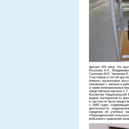
фигуре XIX века. На кру
Юсупова А.Х., Владимиров
Сатенова М.Р., Чиликова Е.
Участников и гостей кругл
Алматы организовал выст
связанные с жизнью и раб
а также мемориальные вещ
представлена картина С.Т.
Коллектив Национальной 
редких материалов из фон
в частности были предст
с 1889 года», содержащие
деятельности градоначал
сведения об учебных за
«Периодический сельскохо
войскового правления каза