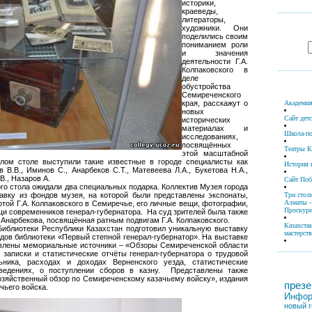
историки,
краеведы,
литераторы,
художники. Они
поделились своим
пониманием роли
и значения
деятельности Г.А.
Колпаковского в
деле
обустройства
Семиреченского
края, расскажут о
Академия
новых
Сайт дет
исторических
материалах и
Школа-по
исследованиях,
посвящённых
Театры К
этой масштабной
глом столе выступили такие известные в городе специалисты как
История 
 В.В., Иминов С., Анарбеков С.Т., Матевеева Л.А., Букетова Н.А.,
В., Назаров А.
Сайт По
ого стола ожидали два специальных подарка. Коллектив Музея города
авку из фондов музея, на которой были представлены экспонаты,
Три стол
Алматы -
отой Г.А. Колпаковского в Семиречье, его личные вещи, фотографии,
Проскури
и современников генерал-губернатора. На суд зрителей была также
 Анарбекова, посвящённая ратным подвигам Г.А. Колпаковского.
Казахста
Библиотеки Республики Казахстан подготовил уникальную выставку
мастерств
дов библиотеки «Первый степной генерал-губернатор». На выставке
авлены мемориальные источники – «Обзоры Семиреченской области
 записки и статистические отчёты генерал-губернатора о трудовой
ьника, расходах и доходах Верненского уезда, статистические
ведениях, о поступлении сборов в казну. Представлены также
зяйственный обзор по Семиреченскому казачьему войску», издания
презе
чьего войска.
Инфор
новый г