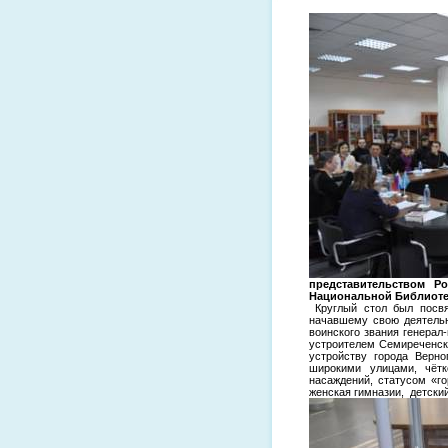
представительством Ро
Национальной Библиотек
Круглый стол был посвящ
начавшему свою деятельн
воинского звания генерал
устроителем Семиреченско
устройству города Верн
широкими улицами, чётк
насаждений, статусом «го
женская гимназии, детский