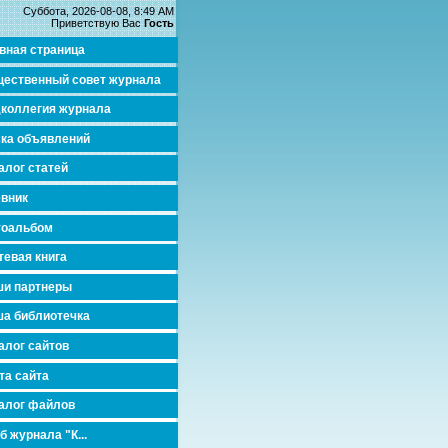
Суббота, 2026-08-08, 8:49 AM
Приветствую Вас
Гость
вная страница
ественный совет журнала
коллегия журнала
ка объявлений
алог статей
вник
тоальбом
тевая книга
и партнеры
а библиотечка
алог сайтов
та сайта
алог файлов
б журнала "К...