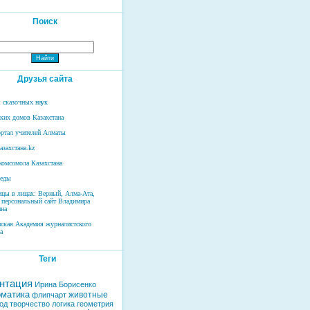
Поиск
Друзья сайта
 сказочных наук
ских домов Казахстана
ртал учителей Алматы
азахстана.kz
комсомола Казахстана
беды
ицы в лицах: Верный, Алма-Ата,
 персональный сайт Владимира
на
нская Академия журналистского
а
Теги
нтация
Ирина Борисенко
матика
животные
флипчарт
од
творчество
логика
геометрия