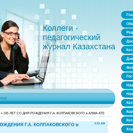
Гла
Общ
Коллеги -
Ред
педагогический
Дос
журнал Казахстана
Кат
Дне
Фо
Гос
Наш
Наш
|
RSS
Кат
Кар
» 195 ЛЕТ СО ДНЯ РОЖДЕНИЯ Г.А. КОЛПАКОВСКОГО в АЛМА-АТЕ
Кат
РОЖДЕНИЯ Г.А. КОЛПАКОВСКОГО в
5:03 AM
Клу