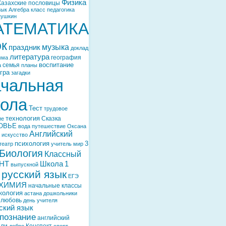
Физика
Казахские пословицы
зык
Алгебра
класс
педагогика
пушкин
АТЕМАТИКА
ок
музыка
праздник
доклад
литература
география
мма
воспитание
семья
а
планы
гра
загадки
чальная
ола
Тест
трудовое
технология
Сказка
ие
ОВЬЕ
вода
путешествие
Оксана
Английский
искусство
психология
3
театр
учитель
мир
Биология
Классный
НТ
Школа
1
выпускной
русский язык
ЕГЭ
ХИМИЯ
начальные классы
кология
астана
дошкольники
любовь
день учителя
ский язык
познание
английский