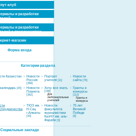
пут-клуб
ериалы и разработки
телей
ериалы и разработки
телей с приложениями
ернет-магазин
Форма входа
Категории раздела
сти Казахстан
Новости
Портрет
Новости
Россия
учителя
сайта
[11]
[76]
[389]
календарь
Новости
Хочу все знать
Гранты и
[45]
Планета
[198]
конкурсы
Для
[382]
[112]
любознательных
Гранты и
учителей
конкурсы
сти
ТЮЗ им.
Новости
75 лет
отрудничества
Н.Сац
факультета
Великой
г.Алматы
журналистики
Победе
[30]
КазНУ им. аль-
[6]
Фараби
[3]
Социальные закладк