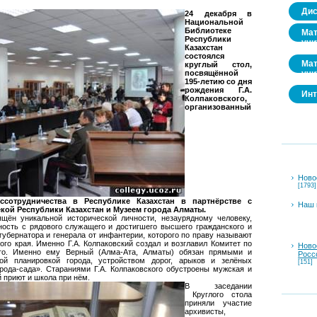
Дис
24 декабря в
Национальной
Библиотеке
Мат
Республики
учи
Казахстан
состоялся
Мат
круглый стол,
учи
посвящённой
195-летию со дня
рождения Г.А.
Инт
Колпаковского,
организованный
Ново
[1793]
ссотрудничества в Республике Казахстан в партнёрстве с
Наш 
ой Республики Казахстан и Музеем города Алматы.
ён уникальной исторической личности, незаурядному человеку,
ость с рядового служащего и достигшего высшего гражданского и
-губернатора и генерала от инфантерии, которого по праву называют
го края. Именно Г.А. Колпаковский создал и возглавил Комитет по
Ново
ого. Именно ему Верный (Алма-Ата, Алматы) обязан прямыми и
Росс
ой планировкой города, устройством дорог, арыков и зелёных
[151]
рода-сада». Стараниями Г.А. Колпаковского обустроены мужская и
 приют и школа при нём.
В заседании
Круглого стола
приняли участие
архивисты,