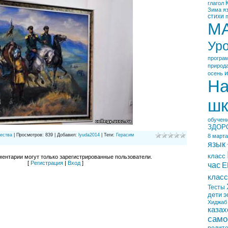
глагол
Зима
я
стихи
М
Ур
програ
природ
и
осень
На
шк
обучен
ЗДОР
ества
|
Просмотров
:
839
|
Добавил
:
lyuda2014
|
Теги
:
Герасим
8 марта
язык
класс
ентарии могут только зарегистрированные пользователи.
[
Регистрация
|
Вход
]
час
Е
класс
Тесты
дети
э
Хиджаб
казах
само