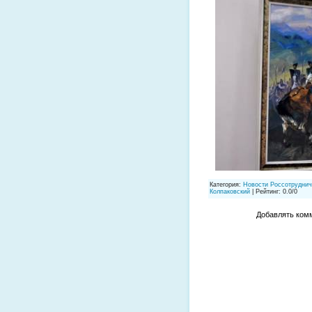
Категория
:
Новости Россотруднич
Колпаковский
|
Рейтинг
:
0.0
/
0
Добавлять комм