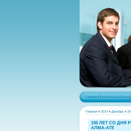
Главная
|
Регистрация
|
Вход
Главная
»
2014
»
Декабрь
»
26
195 ЛЕТ СО ДНЯ 
АЛМА-АТЕ