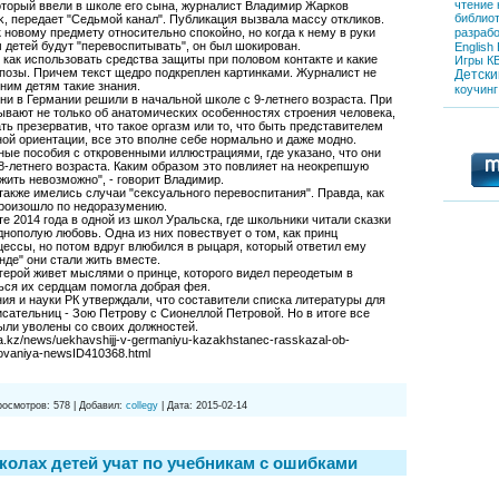
чтение
оторый ввели в школе его сына, журналист Владимир Жарков
библио
k, передает "Седьмой канал". Публикация вызвала массу откликов.
 новому предмету относительно спокойно, но когда к нему в руки
разрабо
м детей будут "перевоспитывать", он был шокирован.
English
 как использовать средства защиты при половом контакте и какие
Игры
К
позы. Причем текст щедро подкреплен картинками. Журналист не
Детски
ним детям такие знания.
коучинг
зни в Германии решили в начальной школе с 9-летнего возраста. При
вают не только об анатомических особенностях строения человека,
ать презерватив, что такое оргазм или то, что быть представителем
ой ориентации, все это вполне себе нормально и даже модно.
е пособия с откровенными иллюстрациями, где указано, что они
8-летнего возраста. Каким образом это повлияет на неокрепшую
жить невозможно", - говорит Владимир.
также имелись случаи "сексуального перевоспитания". Правда, как
произошло по недоразумению.
е 2014 года в одной из школ Уральска, где школьники читали сказки
нополую любовь. Одна из них повествует о том, как принц
ессы, но потом вдруг влюбился в рыцаря, который ответил ему
нде" они стали жить вместе.
 герой живет мыслями о принце, которого видел переодетым в
ься их сердцам помогла добрая фея.
ия и науки РК утверждали, что составители списка литературы для
исательниц - Зою Петрову с Сионеллой Петровой. Но в итоге все
ыли уволены со своих должностей.
a.kz/news/uekhavshijj-v-germaniyu-kazakhstanec-rasskazal-ob-
ovaniya-newsID410368.html
росмотров:
578
|
Добавил:
collegy
|
Дата:
2015-02-14
колах детей учат по учебникам с ошибками