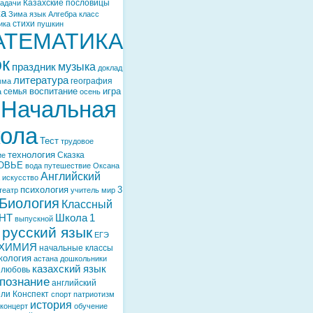
Казахские пословицы
задачи
ка
Зима
язык
Алгебра
класс
стихи
ика
пушкин
АТЕМАТИКА
ок
музыка
праздник
доклад
литература
география
мма
воспитание
игра
семья
а
осень
Начальная
ола
Тест
трудовое
технология
Сказка
ие
ОВЬЕ
вода
путешествие
Оксана
Английский
искусство
психология
3
театр
учитель
мир
Биология
Классный
НТ
Школа
1
выпускной
русский язык
ЕГЭ
ХИМИЯ
начальные классы
кология
астана
дошкольники
казахский язык
любовь
познание
английский
ели
Конспект
спорт
патриотизм
история
концерт
обучение