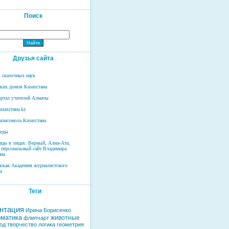
Поиск
Друзья сайта
 сказочных наук
ских домов Казахстана
ртал учителей Алматы
азахстана.kz
комсомола Казахстана
беды
ицы в лицах: Верный, Алма-Ата,
 персональный сайт Владимира
на
нская Академия журналистского
а
Теги
нтация
Ирина Борисенко
матика
животные
флипчарт
од
творчество
логика
геометрия