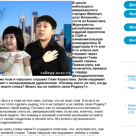
В школе
Дис
небольшого
американского
Мат
городка Фрипорт,
штат Иллинойс, –
учи
гости из Казахстана.
Журналисты
Мат
республиканских
учи
изданий прилетели
в США в
ознакомительную
Инт
командировку. В
аудитории 4-го или
5-го класса они
слушают через
Интернет Гимн
нашей страны.
Правая рука, как
полагается, прижата
к сердцу.
Двенадцатилетние
Ново
же позе и серьезно слушают Гимн Казахстана. Затем окружают
[1793]
ют с нескрываемым удивлением: «Почему никто не пел, когда
 знаете слова? Может, вы не любите свою Родину?».
Наш 
 был я и тоже не пел гимн, потому что не знал слов. А если я не
 из этого сделать вывод, что я не патриот и не люблю свою Родину?
Ново
менно такой вывод. Пытаясь как-то выкарабкаться из неловкого
Росс
кольникам спеть их, американский гимн, если они, конечно, знают
[151]
было видеть: без команд и указаний учителей школьники встали в
и к своим сердечкам и начали петь без всякого музыкального
и вдохновенно.
о знать слова гимна?» учащиеся ответили, что, исполняя его, они
 великой стране. Таким образом они выражают любовь к своим