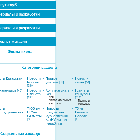
пут-клуб
ериалы и разработки
телей
ериалы и разработки
телей с приложениями
ернет-магазин
Форма входа
Категории раздела
сти Казахстан
Новости
Портрет
Новости
Россия
учителя
сайта
[11]
[76]
[389]
календарь
Новости
Хочу все знать
Гранты и
[45]
Планета
[198]
конкурсы
Для
[382]
[112]
любознательных
Гранты и
учителей
конкурсы
сти
ТЮЗ им.
Новости
75 лет
отрудничества
Н.Сац
факультета
Великой
г.Алматы
журналистики
Победе
[30]
КазНУ им. аль-
[6]
Фараби
[3]
Социальные закладк