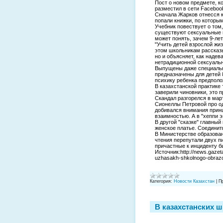
Пост о новом предмете, к
разместил в сети Faceboo
Сначала Жарков отнесся к
попали книжки, по которы
Учебник повествует о том,
существуют сексуальные 
может понять, зачем 9-лет
"Учить детей взрослой жи
этом школьникам рассказы
но и объясняет, как надев
нетрадиционной сексуальн
Выпущены даже специальны
предназначены для детей 
психику ребенка предполо
В казахстанской практике 
заверили чиновники, это 
Скандал разгорелся в март
Сионеллы Петровой про од
добивался внимания принц
взаимностью. А в "хеппи э
В другой "сказке" главный
женское платье. Соединит
В Министерстве образован
чтения перепутали двух п
причастные к инциденту б
Источник:http://news.gazet
uzhasakh-shkolnogo-obraz
Категория:
Новости Казахстан
|
П
В казахстанских ш