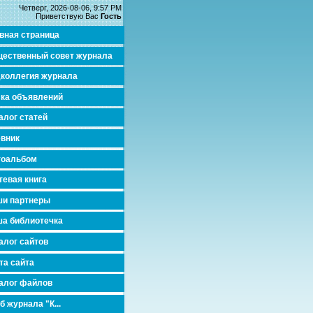
Четверг, 2026-08-06, 9:57 PM
Приветствую Вас
Гость
вная страница
ественный совет журнала
коллегия журнала
ка объявлений
алог статей
вник
тоальбом
тевая книга
и партнеры
а библиотечка
алог сайтов
та сайта
алог файлов
б журнала "К...