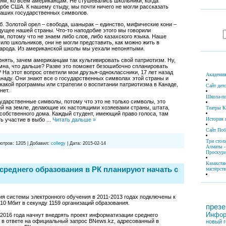
ям, ко всем американцам. Не стушевались школьники, когда
ербе США. К нашему стыду, мы почти ничего не могли рассказать
наших государственных символов.
ерб. Золотой орел – свобода, шанырак – единство, мифические кони –
удущее нашей страны. Что-то наподобие этого мы говорили
и, потому что не знаем либо слов, либо казахского языка. Наше
ило школьников, они не могли представить, как можно жить в
 народа. Из американской школы мы уехали непонятыми.
онять, зачем американцам так культивировать свой патриотизм. Ну,
имна, что дальше? Разве это поможет безошибочно спланировать
На этот вопрос ответили мои друзья-одноклассники, 17 лет назад
Академия
аду. Они знают все о государственных символах этой страны и
икакой программы или стратегии о воспитании патриотизма в Канаде,
Сайт дет
нет.
Школа-по
ударственные символы, потому что это не только символы, это
й на земле, делающие их настоящими хозяевами страны, штата,
Театры К
 собственного дома. Каждый студент, имеющий право голоса, там
История 
ть участие в выбо
...
Читать дальше »
Сайт По
Три стол
отров:
1205
|
Добавил:
collegy
|
Дата:
2015-02-14
Алматы -
Проскури
Казахста
реднего образования в РК планируют начать с
мастерств
ия системы электронного обучения в 2011-2013 годах подключены к
10 Мбит в секунду 1159 организаций образования.
презе
Инфор
 2016 года начнут внедрять проект информатизации среднего
 в ответе на официальный запрос BNews.kz, адресованный в
новый г