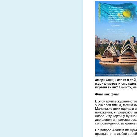
американцы стоят в той 
журналистов и спрашива
играли гимн? Вы что, не
Флаг как флаг
В этой группе журналистов
знаю слов гимна, можно ли
Маленькие янки сделали и
положения, я предложил ш
слова. Эту картину нужно 
две шеренги, прижали рук
сопровождения, искренне 
На вопрос «Зачем им нужн
признаются в любви своей