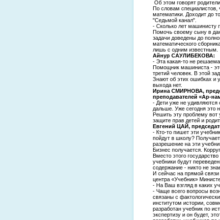
Об этом говорят родители
По словам специалистов, 
математики. Доходит до т
"Седьмой канал".
- Сколько лет машинисту
Помочь своему сыну в дан
задачи доведены до полно
математического сборника
лишь с одним известным.
Айнур САУЛИБЕКОВА:
- Эта какая-то не решаема
Помощник машиниста - это
третий человек. В этой за
Знают об этих ошибках и у
выхода нет.
Ирина СМИРНОВА, предс
преподавателей «Ар-на
- Дети уже не удивляются 
дальше. Уже сегодня это 
Решить эту проблему вот
защите прав детей и роди
Евгений ЦАЙ, председат
- Кто-то пишет эти учебни
пойдут в школу? Получаетс
разрешение на эти учебни
Бизнес получается. Корруп
Вместо этого государство 
учебники будут переведен
содержание - никто не знае
И сейчас на прямой связи
центра «Учебник» Минист
- На Ваш взгляд в каких 
- Чаще всего вопросы воз
связаны с фактологически
институтом истории, совме
разработан учебник по ис
экспертизу и он будет, эт