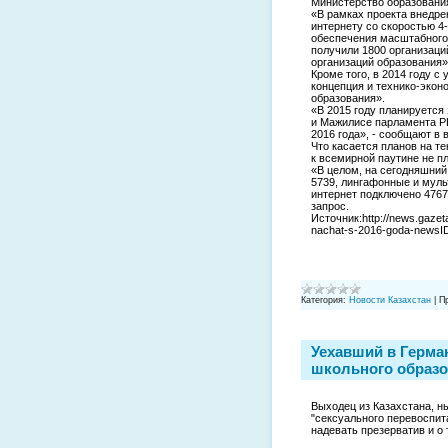
Министерство образования
«В рамках проекта внедре
интернету со скоростью 4-
обеспечения масштабного 
получили 1800 организаци
организаций образования»,
Кроме того, в 2014 году 
концепция и технико-эко
образования».
«В 2015 году планируется
и Мажилисе парламента РК
2016 года», - сообщают в 
Что касается планов на т
к всемирной паутине не п
«В целом, на сегодняшний
5739, лингафонные и муль
интернет подключено 4767
запрос.
Источник:http://news.gazet
nachat-s-2016-goda-newsI
Категория:
Новости Казахстан
|
П
Уехавший в Герман
школьного образ
Выходец из Казахстана, 
"сексуального перевоспит
надевать презерватив и о