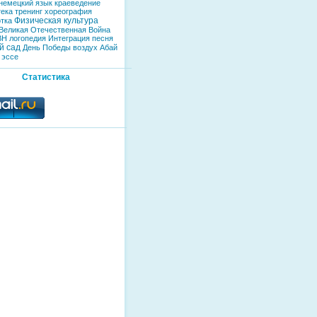
немецкий язык
краеведение
тека
тренинг
хореография
Физическая культура
тка
Великая Отечественная Война
ВН
логопедия
Интеграция
песня
й сад
День Победы
воздух
Абай
эссе
Статистика