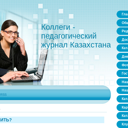
Гла
Общ
Коллеги -
Ред
педагогический
Дос
журнал Казахстана
Кат
Дне
Фо
Гос
Наш
Наш
|
RSS
Кат
Кар
4
Кат
БИТЬ?
Клу