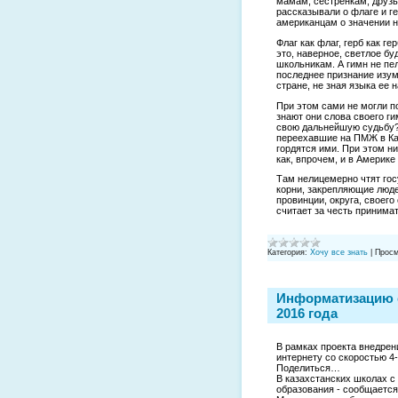
мамам, сестренкам, друзь
рассказывали о флаге и г
американцам о значении 
Флаг как флаг, герб как г
это, наверное, светлое б
школьникам. А гимн не пел
последнее признание изум
стране, не зная языка ее
При этом сами не могли п
знают они слова своего г
свою дальнейшую судьбу? 
переехавшие на ПМЖ в Кан
гордятся ими. При этом н
как, впрочем, и в Америке 
Там нелицемерно чтят гос
корни, закрепляющие люде
провинции, округа, своего
считает за честь принима
Категория:
Хочу все знать
|
Просм
Информатизацию с
2016 года
В рамках проекта внедрен
интернету со скоростью 4-
Поделиться…
В казахстанских школах с
образования - сообщается