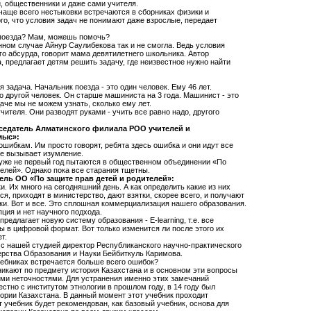
, общественники и даже сами учителя.
чаще всего нестыковки встречаются в сборниках физики и
ого, что условия задач не понимают даже взрослые, передает
 поезда? Мам, можешь помочь?
ном случае Айнур Саулибекова так и не смогла. Ведь условия
го абсурда, говорит мама девятилетнего школьника. Автор
, предлагает детям решить задачу, где неизвестное нужно найти
я задача. Начальник поезда - это один человек. Ему 46 лет.
 другой человек. Он старше машиниста на 3 года. Машинист - это
даче мы не можем узнать, сколько ему лет.
чителя. Они разводят руками - учить все равно надо, другого
едатель Алматинского филиала РОО учителей и
мыс»:
ошибкам. Им просто говорят, ребята здесь ошибка и они идут все
не вызывает изумление.
 уже не первый год пытаются в общественном объединении «По
телей». Однако пока все старания тщетны.
ель ОО «По защите прав детей и родителей»:
ки. Их много на сегодняшний день. А как определить какие из них
я, приходят в министерство, дают взятки, скорее всего, и получают
ки. Вот и все. Это сплошная коммерциализация нашего образования.
ция и нет научного подхода.
предлагает новую систему образования - E-learning, т.е. все
ы в цифровой формат. Вот только изменится ли после этого их
т.
 с нашей студией директор Республиканского научно-практического
ерства Образования и Науки Бейбиткуль Каримова.
учебниках встречается больше всего ошибок?
никают по предмету история Казахстана и в основном эти вопросы
ми неточностями. Для устранения именно этих замечаний
стно с институтом этнологии в прошлом году, в 14 году был
тории Казахстана. В данный момент этот учебник проходит
от учебник будет рекомендован, как базовый учебник, основа для