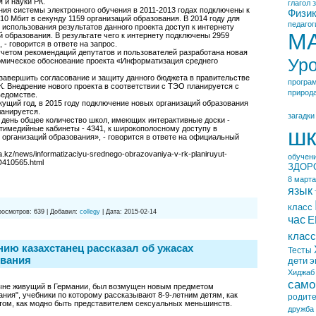
 и науки РК.
глагол
ния системы электронного обучения в 2011-2013 годах подключены к
Физи
10 Мбит в секунду 1159 организаций образования. В 2014 году для
педагог
использования результатов данного проекта доступ к интернету
М
й образования. В результате чего к интернету подключены 2959
 - говорится в ответе на запрос.
с учетом рекомендаций депутатов и пользователей разработана новая
Ур
номическое обоснование проекта «Информатизация среднего
 завершить согласование и защиту данного бюджета в правительстве
програ
. Внедрение нового проекта в соответствии с ТЭО планируется с
природ
ведомстве.
екущий год, в 2015 году подключение новых организаций образования
ланируется.
загадки
 день общее количество школ, имеющих интерактивные доски -
шк
тимедийные кабинеты - 4341, к широкополосному доступу в
 организаций образования», - говорится в ответе на официальный
a.kz/news/informatizaciyu-srednego-obrazovaniya-v-rk-planiruyut-
обучен
D410565.html
ЗДОР
8 марта
язык
класс
росмотров:
639
|
Добавил:
collegy
|
Дата:
2015-02-14
час
Е
класс
ию казахстанец рассказал об ужасах
Тесты
ования
дети
э
Хиджаб
само
ныне живущий в Германии, был возмущен новым предметом
ания", учебники по которому рассказывают 8-9-летним детям, как
родит
 том, как модно быть представителем сексуальных меньшинств.
дружба