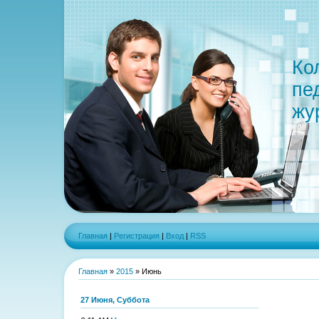
Ко
пе
жу
Главная
|
Регистрация
|
Вход
|
RSS
Главная
»
2015
»
Июнь
27 Июня, Суббота