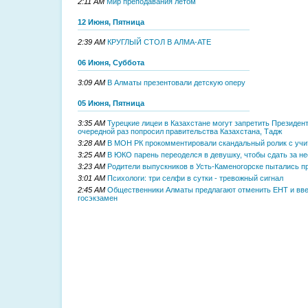
2:11 AM
Мир преподавания летом
12 Июня, Пятница
2:39 AM
КРУГЛЫЙ СТОЛ В АЛМА-АТЕ
06 Июня, Суббота
3:09 AM
В Алматы презентовали детскую оперу
05 Июня, Пятница
3:35 AM
Турецкие лицеи в Казахстане могут запретить Президен
очередной раз попросил правительства Казахстана, Тадж
3:28 AM
В МОН РК прокомментировали скандальный ролик с уч
3:25 AM
В ЮКО парень переоделся в девушку, чтобы сдать за н
3:23 AM
Родители выпускников в Усть-Каменогорске пытались п
3:01 AM
Психологи: три селфи в сутки - тревожный сигнал
2:45 AM
Общественники Алматы предлагают отменить ЕНТ и вве
госэкзамен