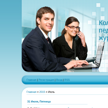
Ко
пе
жу
Главная
|
Регистрация
|
Вход
|
RSS
Главная
»
2015
»
Июль
31 Июля, Пятница