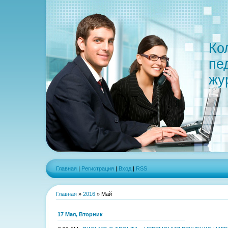
Ко
пе
жу
Главная
|
Регистрация
|
Вход
|
RSS
Главная
»
2016
»
Май
17 Мая, Вторник