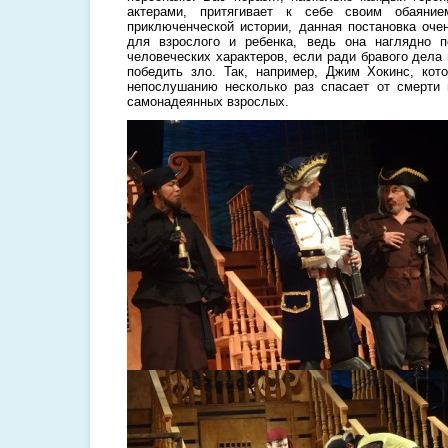
актерами, притягивает к себе своим обаяние
приключенческой истории, данная постановка оче
для взрослого и ребенка, ведь она наглядно п
человеческих характеров, если ради бравого дела
победить зло. Так, например, Джим Хокинс, кот
непослушанию несколько раз спасает от смерти
самонадеянных взрослых.