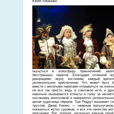
Юлия Лобанова
окунуться в атмосферу приключений, аван
бесстрашных пиратов. Благодаря отличной иг
декорациям, звуку, костюмам, каждый зрите
увлекательное приключение. Что может быть 
вместе с веселыми пиратами отправиться на поиск
не все так просто, ведь в спектакле есть и дру
невольно оказываются втянуты в гонку за несмет
постановку многоликой и невероятно увлекательно
целая кудесница образов. Том Редрут вызывает с
труслив, Джим Хокинс — наивным мальчуганом
показаться жутко суровым, и все эти качества мо
персонаже. Вас поразит, насколько каждый геро