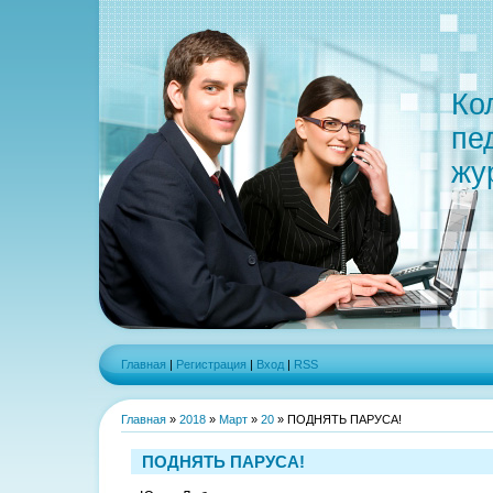
Ко
пе
жу
Главная
|
Регистрация
|
Вход
|
RSS
Главная
»
2018
»
Март
»
20
» ПОДНЯТЬ ПАРУСА!
ПОДНЯТЬ ПАРУСА!