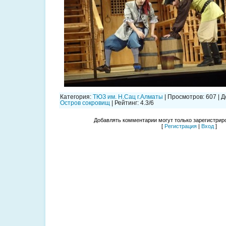
Категория
:
ТЮЗ им. Н.Сац г.Алматы
|
Просмотров
:
607
|
Д
Остров сокровищ
|
Рейтинг
:
4.3
/
6
Добавлять комментарии могут только зарегистрир
[
Регистрация
|
Вход
]