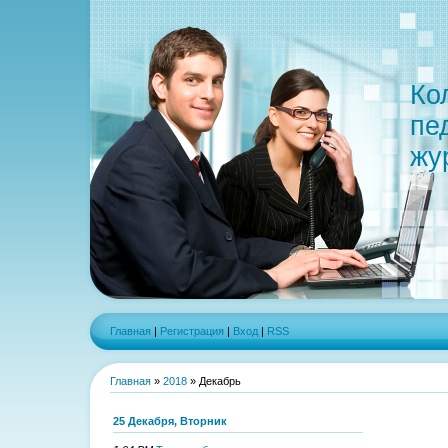
Ко
пе
жу
Главная
|
Регистрация
|
Вход
|
RSS
Главная
»
2018
»
Декабрь
25 Декабря, Вторник