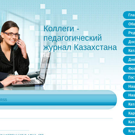
Гла
Общ
Коллеги -
Ред
педагогический
Дос
журнал Казахстана
Кат
Дне
Фо
Гос
Наш
Наш
|
RSS
Кат
Кар
Кат
Клу