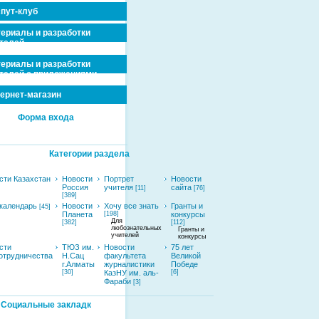
пут-клуб
ериалы и разработки
телей
ериалы и разработки
телей с приложениями
ернет-магазин
Форма входа
Категории раздела
сти Казахстан
Новости
Портрет
Новости
Россия
учителя
сайта
[11]
[76]
[389]
календарь
Новости
Хочу все знать
Гранты и
[45]
Планета
[198]
конкурсы
Для
[382]
[112]
любознательных
Гранты и
учителей
конкурсы
сти
ТЮЗ им.
Новости
75 лет
отрудничества
Н.Сац
факультета
Великой
г.Алматы
журналистики
Победе
[30]
КазНУ им. аль-
[6]
Фараби
[3]
Социальные закладк