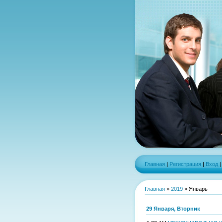
Главная
|
Регистрация
|
Вход
Главная
»
2019
»
Январь
29 Января, Вторник