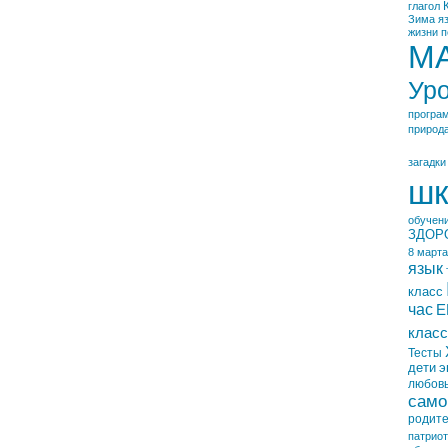
глагол
Зима
я
жизни
п
М
Ур
програ
природ
загадки
шк
обучен
ЗДОР
8 марта
язык
класс
час
Е
класс
Тесты
дети
э
любов
само
родит
патрио