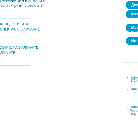
ОНФЕРЕНЦИЯ В АЛМА-АТЕ
Дис
ЫЙ АУКЦИОН В АЛМА-АТЕ
Мат
учи
КОНЦЕРТ В ТАРАЗЕ
Мат
ПЕКТАКЛЬ В АЛМА-АТЕ
учи
Инт
КАЯ ЕЛКА В АЛМА-АТЕ
АЛМА-АТЕ
Ново
[1793]
Наш 
Ново
Росс
[151]