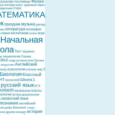
Физика
Казахские пословицы
зык
Алгебра
класс
здоровый образ
стихи
едагогика
АТЕМАТИКА
ок
музыка
праздник
доклад
литература
география
мма
воспитание
игра
семья
а
осень
Начальная
ола
Тест
трудовое
технология
Сказка
ие
ОВЬЕ
вода
путешествие
Оксана
Английский
искусство
психология
3
театр
учитель
мир
Биология
Классный
НТ
Школа
1
выпускной
русский язык
ЕГЭ
ХИМИЯ
начальные классы
кология
астана
дошкольники
казахский язык
ь
познание
английский
ели
Конспект
добро
спорт
история
тизм
дружба
концерт