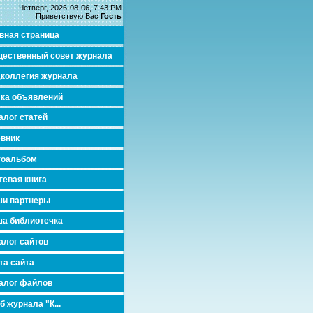
Четверг, 2026-08-06, 7:43 PM
Приветствую Вас
Гость
вная страница
ественный совет журнала
коллегия журнала
ка объявлений
алог статей
вник
тоальбом
тевая книга
и партнеры
а библиотечка
алог сайтов
та сайта
алог файлов
б журнала "К...