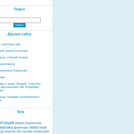
Поиск
Друзья сайта
 сказочных наук
ских домов Казахстана
ртал учителей Алматы
азахстана.kz
комсомола Казахстана
беды
ицы в лицах: Верный, Алма-Ата,
 персональный сайт Владимира
на
нская Академия журналистского
а
Теги
нтация
Ирина Борисенко
матика
животные
флипчарт
од
творчество
логика
геометрия