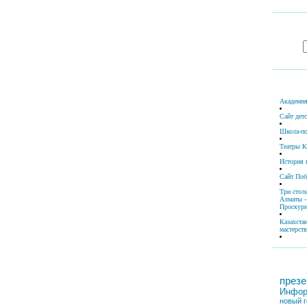
Академия
Сайт дет
Школа-по
Театры К
История 
Сайт По
Три стол
Алматы -
Проскури
Казахста
мастерств
презе
Инфор
новый г