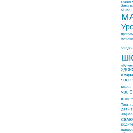
глагол
Зима
я
стихи
М
Ур
програ
природ
загадки
шк
обучен
ЗДОР
8 марта
язык
класс
час
Е
класс
Тесты
дети
э
Хиджаб
само
родит
патрио