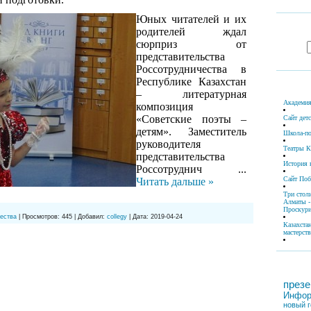
Юных читателей и их
родителей ждал
сюрприз от
представительства
Россотрудничества в
Республике Казахстан
– литературная
Академия
композиция
«Советские поэты –
Сайт дет
детям». Заместитель
Школа-по
руководителя
Театры К
представительства
История 
Россотруднич
...
Сайт По
Читать дальше »
Три стол
Алматы -
Проскури
ества
|
Просмотров:
445
|
Добавил:
collegy
|
Дата:
2019-04-24
Казахста
мастерств
презе
Инфор
новый г