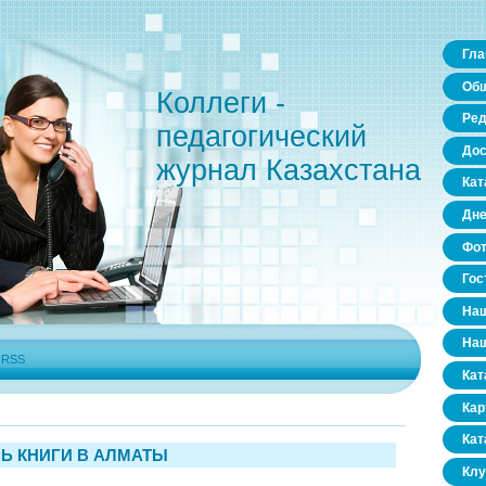
Гла
Общ
Коллеги -
Ред
педагогический
Дос
журнал Казахстана
Кат
Дне
Фо
Гос
Наш
Наш
|
RSS
Кат
Кар
Кат
Ь КНИГИ В АЛМАТЫ
Клу