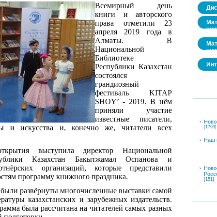
Всемирный день
Дис
книги и авторского
Мат
права отметили 23
учи
апреля 2019 года в
Алматы. В
Мат
Национальной
учи
Библиотеке
Инт
Республики Казахстан
состоялся
грандиозный
фестиваль
KITAP
SHOY
’ - 2019. В нём
приняли участие
известные писатели,
Ново
ры и искусства и, конечно же, читатели всех
[1793]
Наш 
ткрытия выступила директор Национальной
публики Казахстан Бакытжамал Оспанова и
ртнёрских организаций, которые представили
Ново
Росс
стям программу книжного праздника.
[151]
 были развёрнуты многочисленные выставки самой
ературы казахстанских и зарубежных издательств.
рамма была рассчитана на читателей самых разных
й подготовки.