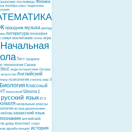
Физика
Казахские пословицы
зык
Алгебра
класс
педагогика
пушкин
АТЕМАТИКА
ок
музыка
праздник
доклад
литература
география
мма
воспитание
игра
семья
а
осень
Начальная
ола
Тест
трудовое
технология
Сказка
ие
ОВЬЕ
вода
путешествие
Оксана
Английский
искусство
психология
3
театр
учитель
мир
Биология
Классный
НТ
Школа
1
выпускной
русский язык
ЕГЭ
ХИМИЯ
начальные классы
кология
астана
дошкольники
казахский язык
любовь
познание
английский
ели
Конспект
добро
спорт
история
тизм
дружба
концерт