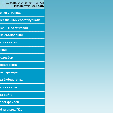
Суббота, 2026-08-08, 5:36 AM
Приветствую Вас
Гость
вная страница
ественный совет журнала
коллегия журнала
ка объявлений
алог статей
вник
тоальбом
тевая книга
и партнеры
а библиотечка
алог сайтов
та сайта
алог файлов
б журнала "К...