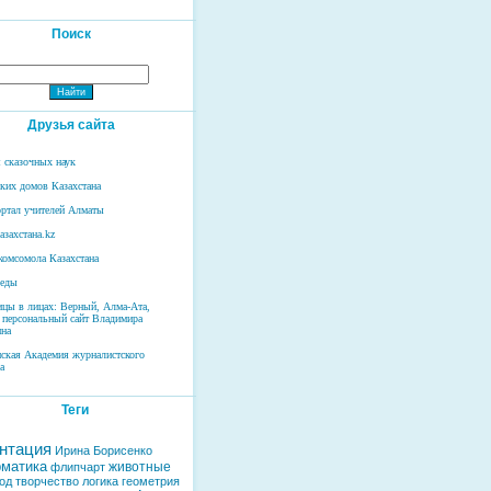
Поиск
Друзья сайта
 сказочных наук
ских домов Казахстана
ртал учителей Алматы
азахстана.kz
комсомола Казахстана
беды
ицы в лицах: Верный, Алма-Ата,
 персональный сайт Владимира
на
нская Академия журналистского
а
Теги
нтация
Ирина Борисенко
матика
животные
флипчарт
од
творчество
логика
геометрия