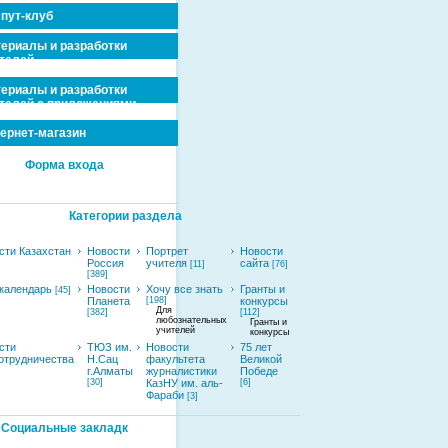
пут-клуб
ериалы и разработки
телей
ериалы и разработки
телей с приложениями
ернет-магазин
Форма входа
Категории раздела
сти Казахстан
Новости
Портрет
Новости
Россия
учителя
сайта
[11]
[76]
[389]
календарь
Новости
Хочу все знать
Гранты и
[45]
Планета
[198]
конкурсы
Для
[382]
[112]
любознательных
Гранты и
учителей
конкурсы
сти
ТЮЗ им.
Новости
75 лет
отрудничества
Н.Сац
факультета
Великой
г.Алматы
журналистики
Победе
[30]
КазНУ им. аль-
[6]
Фараби
[3]
Социальные закладк