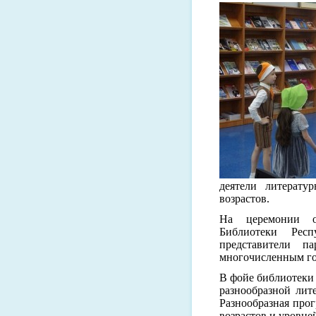
деятели литерату
возрастов.
На церемонии о
Библиотеки Рес
представители па
многочисленным го
В фойе библиотеки
разнообразной лит
Разнообразная прог
возрастов и уровне