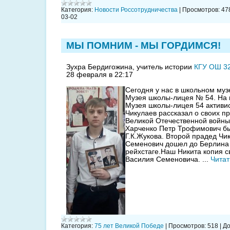
Категория:
Новости Россотрудничества
|
Просмотров:
47
03-02
МЫ ПОМНИМ - МЫ ГОРДИМСЯ!
Зухра Бердигожина, учитель истории
КГУ ОШ 3
28 февраля в 22:17
Сегодня у нас в школьном музе
Музея школы-лицея № 54. На 
Музея школы-лицея 54 активи
Чикулаев рассказал о своих п
Великой Отечественной войны
Харченко Петр Трофимович б
Г.К.Жукова. Второй прадед Чи
Семенович дошел до Берлина 
рейхстаге.Наш Никита копия 
Василия Семеновича.
...
Читат
Категория:
75 лет Великой Победе
|
Просмотров:
518
|
До