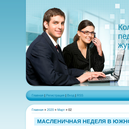
Ко
пе
жу
Главная
|
Регистрация
|
Вход
|
RSS
Главная
»
2020
»
Март
»
02
МАСЛЕНИЧНАЯ НЕДЕЛЯ В ЮЖН