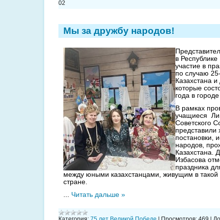
02
Мы за дружбу народов!
Представител
в Республике
участие в пр
по случаю 25
Казахстана и
которые сост
года в город
В рамках про
учащиеся Ли
Советского 
представили 
постановки, 
народов, про
Казахстана. 
Избасова отм
праздника дл
между юными казахстанцами, живущим в такой
стране.
...
Читать дальше »
Категория:
75 лет Великой Победе
|
Просмотров:
469
|
До